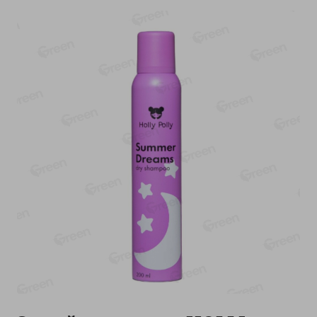
-
13
%
-
20
%
6.89
4.99
5.99
3.99
руб./
шт
руб./
шт
Яйца перепелиные
Конфеты фруктово-
копченые Молодецкие
ягодные Местное
Местное известное 20 шт
известное яблоко-тыква
упак Солигорска п/ф
Хоба
20шт в уп
60г
Показано 1-14 из 78
Показать 15-28 из 78
Каталог товаров
Специально для вас