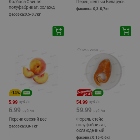
Колбаса Свиная
Перец желтый Беларусь
полуфабрикат, охлажд
фасовка: 0,3-0,7кг
фасовка:0,5-0,7кг
🕘
12:00
-
20:00
-
14
%
5.99
54.99
руб./
кг
руб./
кг
6.99
59.99
руб./
кг
руб./
кг
Персик свежий вес
Форель стейк
полуфабрикат,
фасовка:0,8-1кг
охлажденный
фасовка:0,15-0,6кг