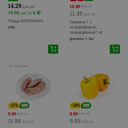
14.29
10.49
руб./
кг
руб./
шт
11.49
10.00
6
руб. за
руб./
кг
Пицца КАРБОНАРА
Свинина 1 с.
полуфабрикат,
490г
охлажденный 1 кг
фасовка: 1-2кг
🕘
12:00
-
20:00
-
17
%
-
10
%
9.99
8.99
руб./
кг
руб./
кг
11.99
9.99
руб./
кг
руб./
кг