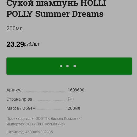
Сухой шампунь HOLLI
О сервисе
POLLY Summer Dreams
Настройки файлов cookie
200мл
Мой Green
23.29
Приложение Green c
руб./
шт
доставкой и бонусной картой
App
Google
AppGallery
Store
Play
Артикул
1608600
+375 44 560-60-61
Страна пр-ва
РФ
Время работы Call-центра: Пн.- Пт. с 09.00 до 17.00, СБ, ВС -
выходной
Масса / Объем
200мл
Производитель:
ООО "ПК Вилсен Косметик"
shop@green-market.by
Импортер:
ООО «ЕВЕР косметикс»
Пишите нам свои вопросы, предложения и комментарии
Штрихкод:
4680059332985