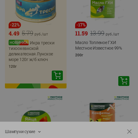
-
22
%
-
17
%
5.79
13.99
4.49
11.59
руб./
шт
руб./
шт
Масло Топленое ГХИ
Икра трески
Местное Известное 99%
тихоокеанской
деликатесная Лунское
200г
море 120г ж/б ключ
120г
Шампуни сухие