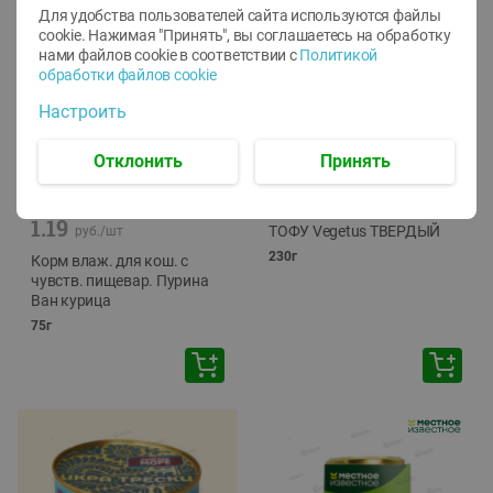
Для удобства пользователей сайта используются файлы
cookie. Нажимая "Принять", вы соглашаетесь
на обработку
нами файлов cookie в соответствии с
Политикой
обработки файлов cookie
Настроить
Отклонить
Принять
-
12
%
-
24
%
6.59
4.99
1.05
руб./
шт
руб./
шт
1.19
ТОФУ Vegetus ТВЕРДЫЙ
руб./
шт
230г
Корм влаж. для кош. с
чувств. пищевар. Пурина
Ван курица
75г