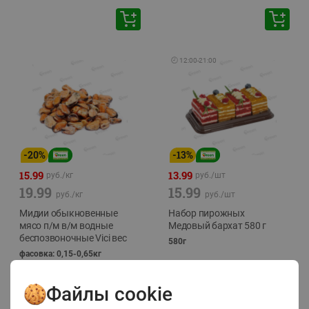
🕘
12:00
-
21:00
-
20
%
-
13
%
15.99
13.99
руб./
кг
руб./
шт
19.99
15.99
руб./
кг
руб./
шт
Мидии обыкновенные
Набор пирожных
мясо п/м в/м водные
Медовый бархат 580 г
беспозвоночные Vici вес
580г
фасовка: 0,15-0,65кг
Файлы cookie