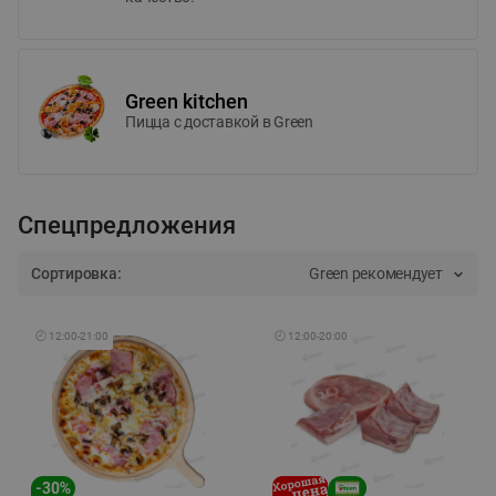
Green kitchen
Пицца c доставкой в Green
Спецпредложения
Сортировка:
Green рекомендует
🕘
12:00
-
21:00
🕘
12:00
-
20:00
-
30
%