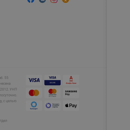
аб. 55
несена
2012.
УНП
лосуточно.
e»
с целью
тдел