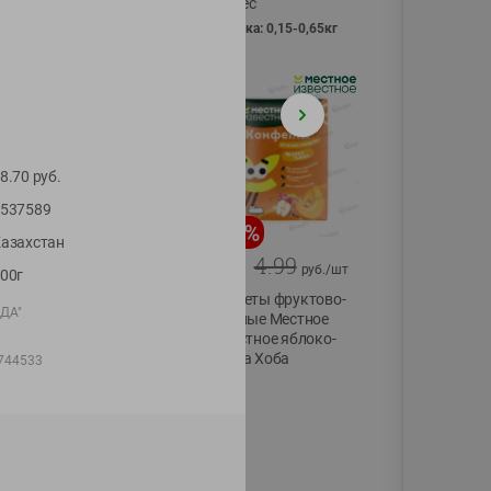
Vici вес
фасовка: 0,15-0,65кг
8.70
руб.
537589
-
13
%
-
20
%
азахстан
6.89
4.99
5.99
3.99
руб./
шт
руб./
шт
00г
Яйца перепелиные
Конфеты фруктово-
УДА"
копченые
ягодные Местное
Молодецкие
известное яблоко-
Местное известное
тыква Хоба
744533
20 шт упак
60г
Солигорска п/ф
20шт в уп