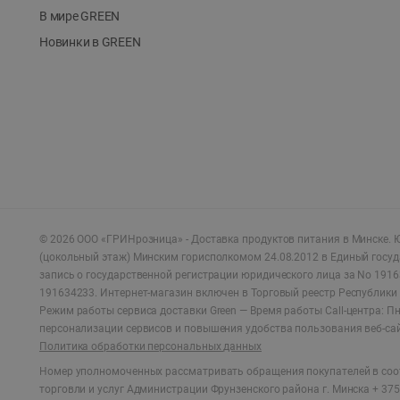
В мире GREEN
Новинки в GREEN
©
2026
ООО «ГРИНрозница» - Доставка продуктов питания в Минске.
Ю
(цокольный этаж) Минским горисполкомом 24.08.2012 в Единый госу
запись о государственной регистрации юридического лица за No 1916
191634233. Интернет-магазин включен в Торговый реестр Республики 
Режим работы сервиса доставки Green —
Время работы Call-центра: Пн.
персонализации сервисов и повышения удобства пользования веб-са
Политика обработки персональных данных
Номер уполномоченных рассматривать обращения покупателей в соот
торговли и услуг Администрации Фрунзенского района г. Минска + 375 