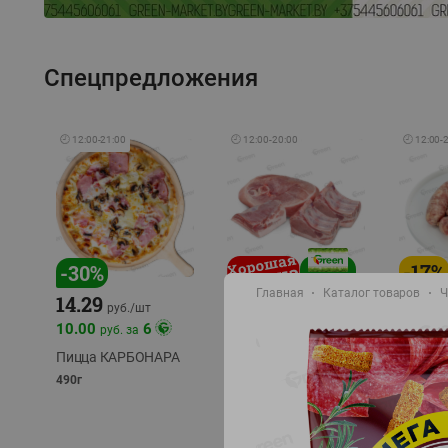
Спецпредложения
🕘
12:00
-
21:00
🕘
12:00
-
20:00
🕘
12:00
-
-
17
%
-
30
%
Главная
Каталог товаров
Ч
14.29
10.49
9.99
руб./
кг
руб
руб./
шт
11.49
11.99
10.00
6
руб. за
руб./
кг
Пицца КАРБОНАРА
Свинина 1 с.
Колбас
полуфабрикат,
полуфа
490г
охлажденный 1 кг
охлажд
фасовка: 1-2кг
фасовка: