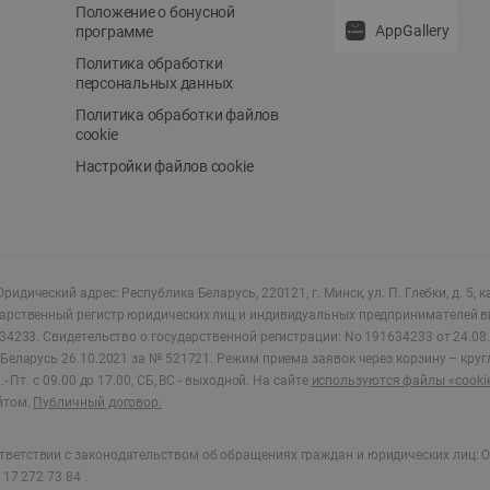
Положение о бонусной
AppGallery
программе
Политика обработки
персональных данных
Политика обработки файлов
cookie
Настройки файлов cookie
ридический адрес: Республика Беларусь, 220121, г. Минск, ул. П. Глебки, д. 5, к
дарственный регистр юридических лиц и индивидуальных предпринимателей в
34233.
Свидетельство о государственной регистрации: No 191634233 от 24.08.
Беларусь 26.10.2021 за № 521721. Режим приема заявок через корзину – круг
- Пт. с 09.00 до 17.00, СБ, ВС - выходной
.
На сайте
используются файлы «cooki
йтом.
Публичный договор.
ветствии с законодательством об обращениях граждан и юридических лиц: О
17 272 73 84 .