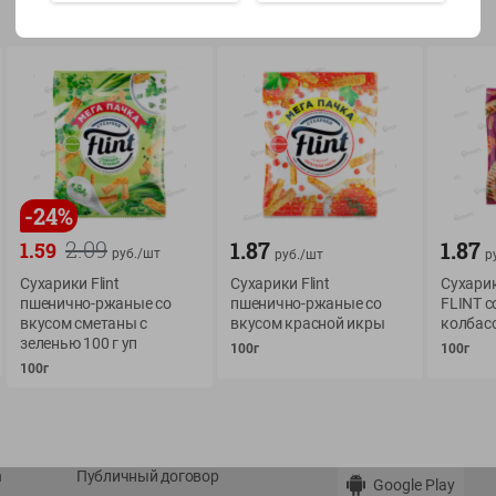
Показать 15-28 из 78
О сервисе
Мой Green
-
24
%
2.09
1.87
1.87
1.59
Оплата
История покупок
руб./
шт
руб./
шт
р
Сухарики Flint
Сухарики Flint
Сухари
Условия доставки
Мои товары
пшенично-ржаные со
пшенично-ржаные со
FLINT с
Возврат товара
вкусом сметаны с
вкусом красной икры
колбас
Обратная связь
зеленью 100 г уп
Оформление заказа
100г
100г
100г
Приложение Green c
Приемка товара
доставкой и бонусно
Самовывоз
Рекламная игра
App Store
n
Публичный договор
Google Play