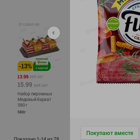
🕘
12:00
-
21:00
-
13
%
-
12
%
-
24
%
4.99
13.99
1.05
руб./
шт
руб./
шт
15.99
1.19
ТОФУ V
руб./
шт
руб./
шт
ТВЕРД
Набор пирожных
Корм влаж. для
230г
Медовый бархат
кош. с чувств.
580 г
пищевар. Пурина
Ван курица
580г
75г
Покупают вместе
Показано 1-14 из 78