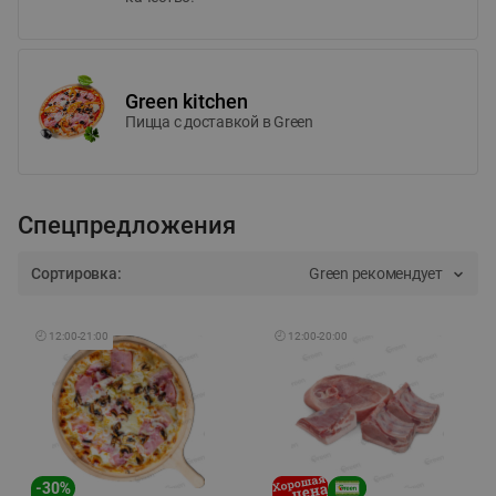
Green kitchen
Пицца c доставкой в Green
Спецпредложения
Сортировка:
Green рекомендует
🕘
12:00
-
21:00
🕘
12:00
-
20:00
-
30
%