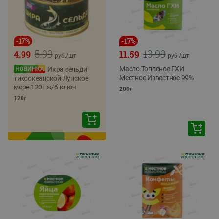
-
17
%
-
17
%
5.99
13.99
4.99
11.59
руб./
шт
руб./
шт
Масло Топленое ГХИ
Икра сельди
Местное Известное 99%
тихоокеанской Лунское
море 120г ж/б ключ
200г
120г