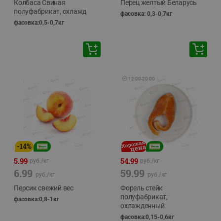
Колбаса Свиная
Перец желтый Беларусь
полуфабрикат, охлажд
фасовка: 0,3-0,7кг
фасовка:0,5-0,7кг
🕘
12:00
-
20:00
-
14
%
5.99
54.99
руб./
кг
руб./
кг
6.99
59.99
руб./
кг
руб./
кг
Персик свежий вес
Форель стейк
полуфабрикат,
фасовка:0,8-1кг
охлажденный
фасовка:0,15-0,6кг