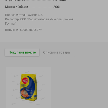
Вакансии
👋
Масса / Объем
200г
Корпоративный сайт Green
Производитель:
Cykoria S.A.
Импортер:
ООО "Маркетинговая Иннновационная
Группа"
Штрихкод:
5900288005979
©
2026
ООО «ГРИНрозница» - Доставка продуктов питания в
Минске.
Юридическая информация и условия пользовательского
Покупают вместе
Описание товара
соглашения
Номер уполномоченных рассматривать обращения покупателей в
соответствии с законодательством об обращениях граждан и
юридических лиц: Отдел торговли и услуг Администрации
Фрунзенского района г. Минска + 375 17 272 73 84 .
Номер и адрес электронной почты лица, уполномоченного
продавцом рассматривать обращения покупателей о нарушении их
прав, предусмотренных законодательством о защите прав
потребителей: +375 44 560-60-61, shop@green-dostavka.by.
Способы оплаты товара: