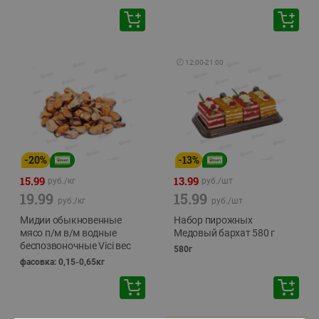
🕘
12:00
-
21:00
-
20
%
-
13
%
15.99
13.99
руб./
кг
руб./
шт
19.99
15.99
руб./
кг
руб./
шт
Мидии обыкновенные
Набор пирожных
мясо п/м в/м водные
Медовый бархат 580 г
беспозвоночные Vici вес
580г
фасовка: 0,15-0,65кг