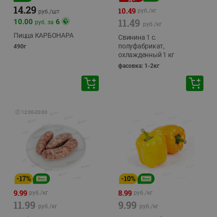
14.29
10.49
руб./
кг
руб./
шт
11.49
10.00
6
руб. за
руб./
кг
Пицца КАРБОНАРА
Свинина 1 с.
полуфабрикат,
490г
охлажденный 1 кг
фасовка: 1-2кг
🕘
12:00
-
20:00
-
17
%
-
10
%
9.99
8.99
руб./
кг
руб./
кг
11.99
9.99
руб./
кг
руб./
кг