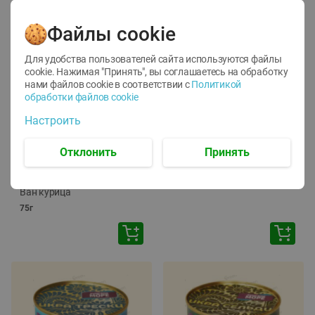
Файлы cookie
Для удобства пользователей сайта используются файлы
cookie. Нажимая "Принять", вы соглашаетесь
на обработку
нами файлов cookie в соответствии с
Политикой
обработки файлов cookie
-
12
%
-
24
%
Настроить
6.59
4.99
1.05
руб./
шт
руб./
шт
1.19
ТОФУ Vegetus ТВЕРДЫЙ
руб./
шт
Отклонить
Принять
230г
Корм влаж. для кош. с
чувств. пищевар. Пурина
Ван курица
75г