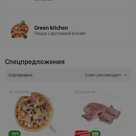
Green kitchen
Пицца c доставкой в Green
Спецпредложения
Сортировка:
Green рекомендует
🕘
12:00
-
21:00
🕘
12:00
-
20:00
-
30
%