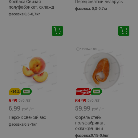
Колбаса Свиная
Перец желтый Беларусь
полуфабрикат, охлажд
фасовка: 0,3-0,7кг
фасовка:0,5-0,7кг
🕘
12:00
-
20:00
-
14
%
5.99
54.99
руб./
кг
руб./
кг
6.99
59.99
руб./
кг
руб./
кг
Персик свежий вес
Форель стейк
полуфабрикат,
фасовка:0,8-1кг
охлажденный
фасовка:0,15-0,6кг