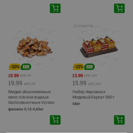
🕘
12:00
-
21:00
-
20
%
-
13
%
15.99
13.99
руб./
кг
руб./
шт
19.99
15.99
руб./
кг
руб./
шт
Мидии обыкновенные
Набор пирожных
мясо п/м в/м водные
Медовый бархат 580 г
беспозвоночные Vici вес
580г
фасовка: 0,15-0,65кг