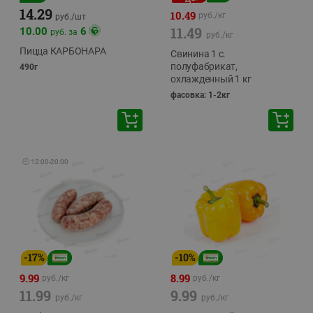
14.29
10.49
руб./
кг
руб./
шт
11.49
10.00
6
руб. за
руб./
кг
Пицца КАРБОНАРА
Свинина 1 с.
полуфабрикат,
490г
охлажденный 1 кг
фасовка: 1-2кг
🕘
12:00
-
20:00
-
17
%
-
10
%
9.99
8.99
руб./
кг
руб./
кг
11.99
9.99
руб./
кг
руб./
кг