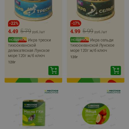
-
22
%
-
17
%
5.79
5.99
4.49
4.99
руб./
шт
руб./
шт
Икра трески
Икра сельди
тихоокеанской
тихоокеанской Лунское
деликатесная Лунское
море 120г ж/б ключ
море 120г ж/б ключ
120г
120г