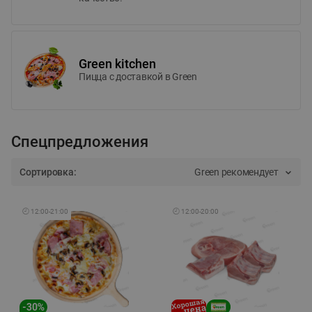
Green kitchen
Пицца c доставкой в Green
Спецпредложения
Сортировка:
Green рекомендует
🕘
12:00
-
21:00
🕘
12:00
-
20:00
-
30
%