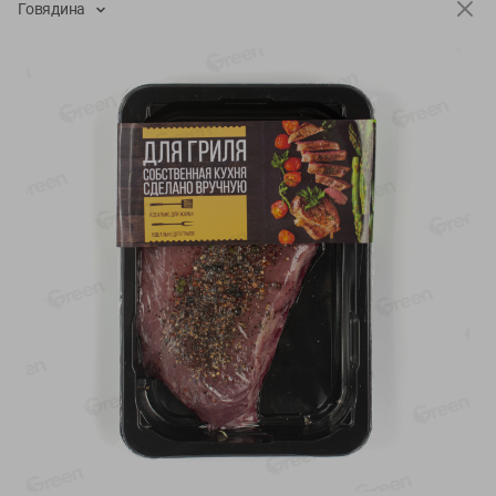
Говядина
-
13
%
-
20
%
6.89
4.99
5.99
3.99
руб./
шт
руб./
шт
Яйца перепелиные
Конфеты фруктово-
копченые Молодецкие
ягодные Местное
Местное известное 20 шт
известное яблоко-тыква
упак Солигорска п/ф
Хоба
20шт в уп
60г
Показано 1-14 из 78
Показать 15-28 из 78
Каталог товаров
Специально для вас