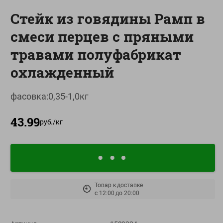
О сервисе
Стейк из говядины Рамп в
смеси перцев с пряными
Настройки файлов cookie
травами полуфабрикат
Мой Green
охлажденный
Приложение Green c
доставкой и бонусной картой
фасовка:0,35-1,0кг
App
Google
AppGallery
Store
Play
43.99
руб./
кг
+375 44 560-60-61
Время работы Call-центра: Пн.- Пт. с 09.00 до 17.00, СБ, ВС -
выходной
Товар к доставке
🕘
с
12:00
до
20:00
shop@green-market.by
Пишите нам свои вопросы, предложения и комментарии