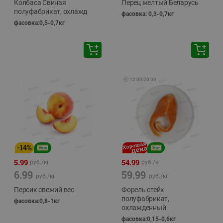
Колбаса Свиная
Перец желтый Беларусь
полуфабрикат, охлажд
фасовка: 0,3-0,7кг
фасовка:0,5-0,7кг
🕘
12:00
-
20:00
-
14
%
5.99
54.99
руб./
кг
руб./
кг
6.99
59.99
руб./
кг
руб./
кг
Персик свежий вес
Форель стейк
полуфабрикат,
фасовка:0,8-1кг
охлажденный
фасовка:0,15-0,6кг