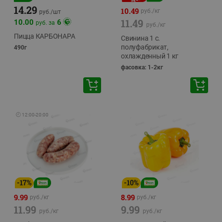
14.29
10.49
руб./
кг
руб./
шт
11.49
10.00
6
руб. за
руб./
кг
Пицца КАРБОНАРА
Свинина 1 с.
полуфабрикат,
490г
охлажденный 1 кг
фасовка: 1-2кг
🕘
12:00
-
20:00
-
17
%
-
10
%
9.99
8.99
руб./
кг
руб./
кг
11.99
9.99
руб./
кг
руб./
кг