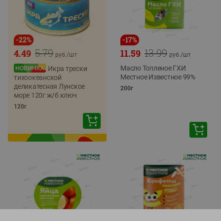
-
22
%
-
17
%
5.79
13.99
4.49
11.59
руб./
шт
руб./
шт
Масло Топленое ГХИ
Икра трески
Местное Известное 99%
тихоокеанской
деликатесная Лунское
200г
море 120г ж/б ключ
120г