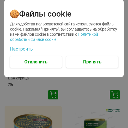
Файлы cookie
Для удобства пользователей сайта используются файлы
cookie. Нажимая "Принять", вы соглашаетесь
на обработку
нами файлов cookie в соответствии с
Политикой
обработки файлов cookie
-
12
%
-
24
%
Настроить
6.59
4.99
1.05
руб./
шт
руб./
шт
1.19
ТОФУ Vegetus ТВЕРДЫЙ
руб./
шт
Отклонить
Принять
230г
Корм влаж. для кош. с
чувств. пищевар. Пурина
Ван курица
75г