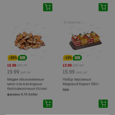
🕘
12:00
-
21:00
-
20
%
-
13
%
15.99
13.99
руб./
кг
руб./
шт
19.99
15.99
руб./
кг
руб./
шт
Мидии обыкновенные
Набор пирожных
мясо п/м в/м водные
Медовый бархат 580 г
беспозвоночные Vici вес
580г
фасовка: 0,15-0,65кг