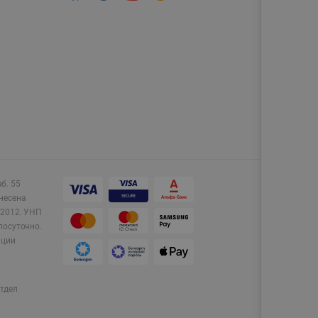
аб. 55
несена
2012.
УНП
лосуточно.
ации
тдел