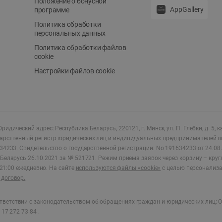
Положение о бонусной
AppGallery
программе
Политика обработки
персональных данных
Политика обработки файлов
cookie
Настройки файлов cookie
ридический адрес: Республика Беларусь, 220121, г. Минск, ул. П. Глебки, д. 5, к
дарственный регистр юридических лиц и индивидуальных предпринимателей в
34233.
Свидетельство о государственной регистрации: No 191634233 от 24.08.
Беларусь 26.10.2021 за № 521721. Режим приема заявок через корзину – круг
о 21:00 ежедневно
.
На сайте
используются файлы «cookie»
с целью персонализ
договор.
ветствии с законодательством об обращениях граждан и юридических лиц: О
17 272 73 84 .