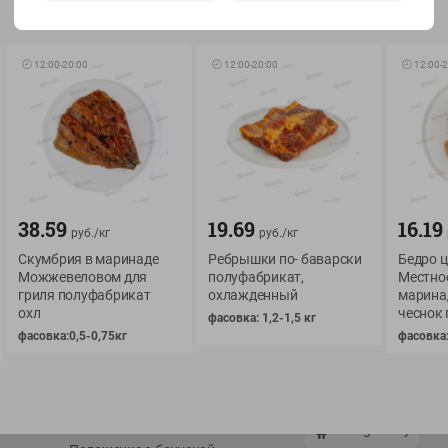
Показать 15-28 из 76
🕘
12:00
-
20:00
🕘
12:00
-
20:00
🕘
12:00
-
2
О сервисе
Мой Green
Оплата
История покупок
38.59
19.69
16.19
руб./
кг
руб./
кг
Условия доставки
Мои товары
Скумбрия в маринаде
Ребрышки по- баварски
Бедро 
Возврат товара
Можжевеловом для
полуфабрикат,
Местное
Обратная связь
гриля полуфабрикат
охлажденный
марина
Оформление заказа
охл
чеснок 
фасовка: 1,2-1,5 кг
Приложение Green c
Приемка товара
фасовка:0,5-0,75кг
фасовка:
доставкой и бонусно
Самовывоз
Рекламная игра
App Store
n
Публичный договор
Google Play