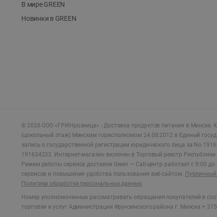
В мире GREEN
Новинки в GREEN
©
2026
ООО «ГРИНрозница» - Доставка продуктов питания в Минске.
Ю
(цокольный этаж) Минским горисполкомом 24.08.2012 в Единый госу
запись о государственной регистрации юридического лица за No 1916
191634233. Интернет-магазин включен в Торговый реестр Республики 
Режим работы сервиса доставки Green —
Call-центр работает с 9:00 д
сервисов и повышения удобства пользования веб-сайтом.
Публичный 
Политика обработки персональных данных
Номер уполномоченных рассматривать обращения покупателей в соот
торговли и услуг Администрации Фрунзенского района г. Минска + 375 