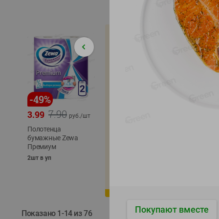
-
49
%
-
22
%
-
17
%
7.90
5.79
3.99
4.49
4.99
руб./
шт
руб./
шт
Полотенца
Икра
бумажные Zewa
трески
сельди
Премиум
тихоокеанской
тихоок
деликатесная
Лунско
2шт в уп
Лунское море 120г
ж/б кл
ж/б ключ
120г
120г
Покупают вместе
Показано 1-14 из 76