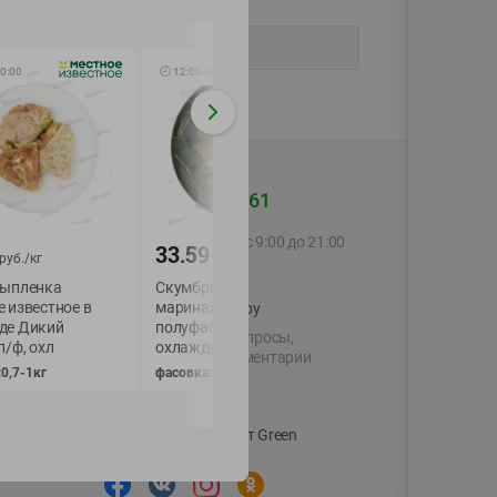
0:00
🕘
12:00
-
20:00
🕘
12:00
-
20:00
+375 44 560-60-61
Call-центр работает с 9:00 до 21:00
33.59
31.99
руб./
кг
руб./
кг
руб./
кг
ежедневно
цыпленка
Скумбрия в лимонном
Стейк из свиной ш
 известное в
маринаде
Местное Известно
shop@green-market.by
де Дикий
полуфабрикат,
маринаде Дикий
Пишите нам свои вопросы,
п/ф, охл
охлажденный
чеснок п/ф, охл
предложения и комментарии
0,7-1кг
фасовка:0,3-0,5кг
фасовка:0,7-1,8кг
й картой
Вакансии
👋
Корпоративный сайт Green