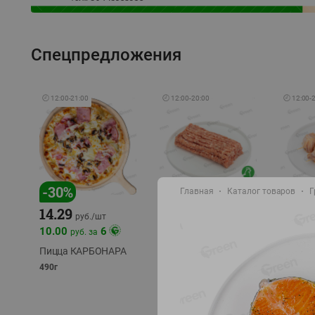
Спецпредложения
🕘
12:00
-
21:00
🕘
12:00
-
20:00
🕘
12:00
-
-
30
%
-
13
%
-
12
%
Главная
Каталог товаров
Г
15.59
14.29
13.49
18.99
руб./
кг
руб./
шт
10.00
6
руб. за
Фарш Купеческий
Шашлы
полуфабрикат,
из сви
Пицца КАРБОНАРА
охлажденный
части
490г
полуфаб
фасовка: 0,5-0,7 кг
фасовка: