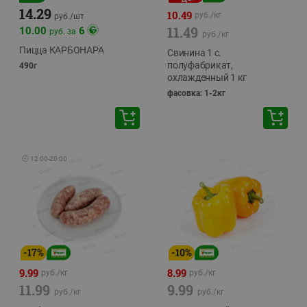
14.29
10.49
руб./
кг
руб./
шт
11.49
10.00
6
руб. за
руб./
кг
Пицца КАРБОНАРА
Свинина 1 с.
полуфабрикат,
490г
охлажденный 1 кг
фасовка: 1-2кг
🕘
12:00
-
20:00
-
17
%
-
10
%
9.99
8.99
руб./
кг
руб./
кг
11.99
9.99
руб./
кг
руб./
кг