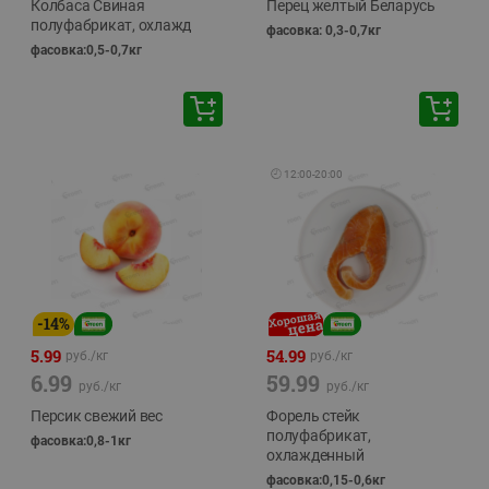
Колбаса Свиная
Перец желтый Беларусь
полуфабрикат, охлажд
фасовка: 0,3-0,7кг
фасовка:0,5-0,7кг
🕘
12:00
-
20:00
-
14
%
5.99
54.99
руб./
кг
руб./
кг
6.99
59.99
руб./
кг
руб./
кг
Персик свежий вес
Форель стейк
полуфабрикат,
фасовка:0,8-1кг
охлажденный
фасовка:0,15-0,6кг