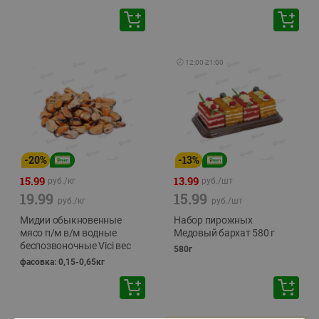
🕘
12:00
-
21:00
-
20
%
-
13
%
15.99
13.99
руб./
кг
руб./
шт
19.99
15.99
руб./
кг
руб./
шт
Мидии обыкновенные
Набор пирожных
мясо п/м в/м водные
Медовый бархат 580 г
беспозвоночные Vici вес
580г
фасовка: 0,15-0,65кг