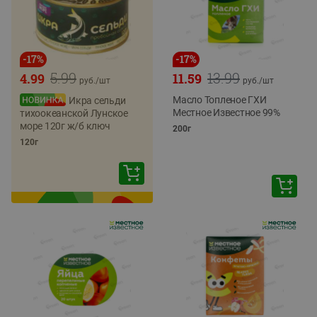
-
17
%
-
17
%
5.99
13.99
4.99
11.59
руб./
шт
руб./
шт
Масло Топленое ГХИ
Икра сельди
Местное Известное 99%
тихоокеанской Лунское
море 120г ж/б ключ
200г
120г