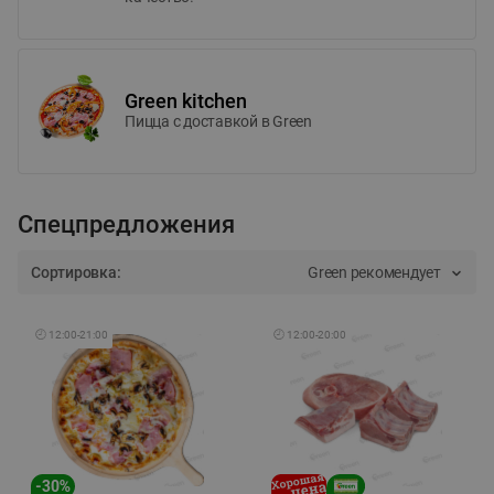
Green kitchen
Пицца c доставкой в Green
Спецпредложения
Сортировка:
Green рекомендует
🕘
12:00
-
21:00
🕘
12:00
-
20:00
-
30
%