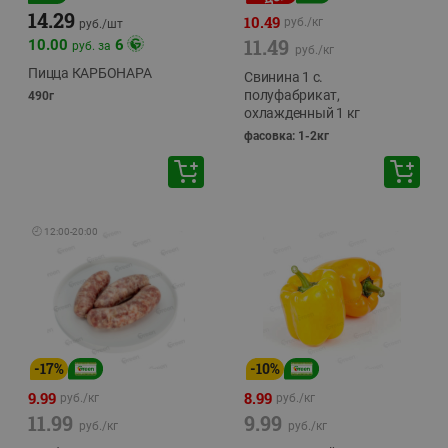
14.29
10.49
руб./
кг
руб./
шт
11.49
10.00
6
руб. за
руб./
кг
Пицца КАРБОНАРА
Свинина 1 с.
полуфабрикат,
490г
охлажденный 1 кг
фасовка: 1-2кг
🕘
12:00
-
20:00
-
17
%
-
10
%
9.99
8.99
руб./
кг
руб./
кг
11.99
9.99
руб./
кг
руб./
кг