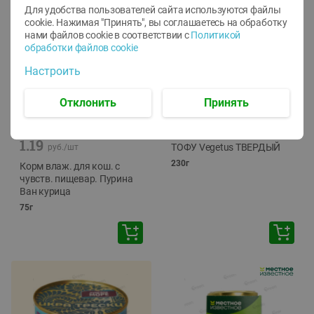
Для удобства пользователей сайта используются файлы
cookie. Нажимая "Принять", вы соглашаетесь
на обработку
нами файлов cookie в соответствии с
Политикой
обработки файлов cookie
Настроить
Отклонить
Принять
-
12
%
-
24
%
6.59
4.99
1.05
руб./
шт
руб./
шт
1.19
ТОФУ Vegetus ТВЕРДЫЙ
руб./
шт
230г
Корм влаж. для кош. с
чувств. пищевар. Пурина
Ван курица
75г