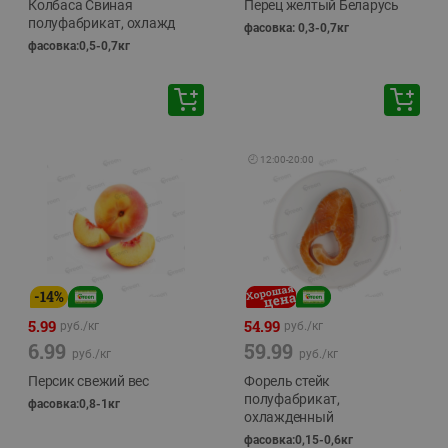
Колбаса Свиная
Перец желтый Беларусь
полуфабрикат, охлажд
фасовка: 0,3-0,7кг
фасовка:0,5-0,7кг
🕘
12:00
-
20:00
-
14
%
5.99
54.99
руб./
кг
руб./
кг
6.99
59.99
руб./
кг
руб./
кг
Персик свежий вес
Форель стейк
полуфабрикат,
фасовка:0,8-1кг
охлажденный
фасовка:0,15-0,6кг