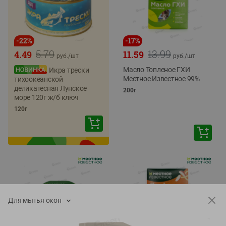
-
22
%
-
17
%
5.79
13.99
4.49
11.59
руб./
шт
руб./
шт
Масло Топленое ГХИ
Икра трески
Местное Известное 99%
тихоокеанской
деликатесная Лунское
200г
море 120г ж/б ключ
120г
Для мытья окон