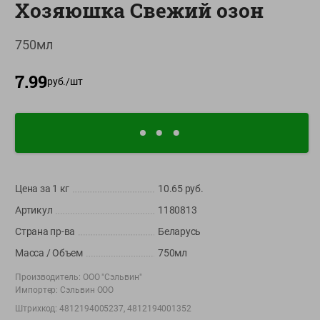
Хозяюшка Свежий озон
О сервисе
750мл
Настройки файлов cookie
Мой Green
7.99
руб./
шт
Приложение Green c
доставкой и бонусной картой
App
Google
AppGallery
Store
Play
Цена за 1
кг
10.65
руб.
Артикул
1180813
+375 44 560-60-61
Страна пр-ва
Беларусь
Время работы Call-центра: Пн.- Пт. с 09.00 до 17.00, СБ, ВС -
выходной
Масса / Объем
750мл
Производитель:
ООО "Сэльвин"
shop@green-market.by
Импортер:
Сэльвин ООО
Пишите нам свои вопросы, предложения и комментарии
Штрихкод:
4812194005237, 4812194001352