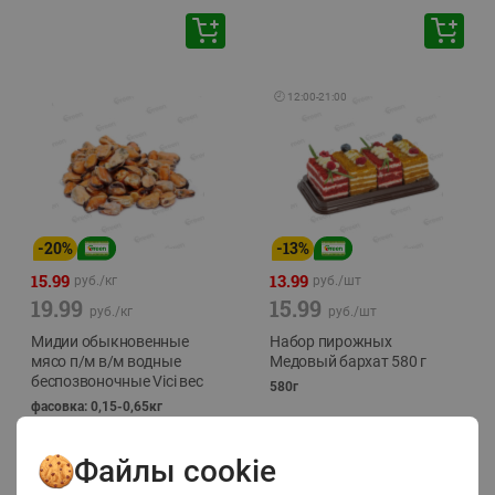
🕘
12:00
-
21:00
-
20
%
-
13
%
15.99
13.99
руб./
кг
руб./
шт
19.99
15.99
руб./
кг
руб./
шт
Мидии обыкновенные
Набор пирожных
мясо п/м в/м водные
Медовый бархат 580 г
беспозвоночные Vici вес
580г
фасовка: 0,15-0,65кг
Файлы cookie