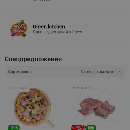
Green kitchen
Пицца c доставкой в Green
Спецпредложения
Сортировка:
Green рекомендует
🕘
12:00
-
21:00
🕘
12:00
-
20:00
-
30
%