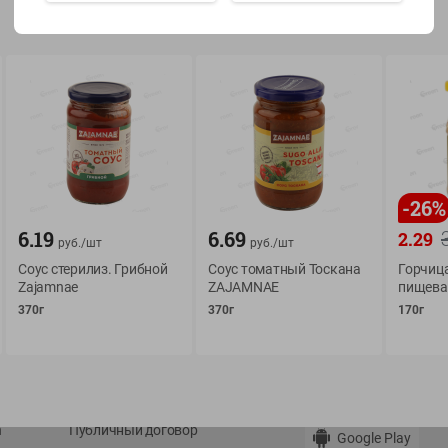
Показать 15-28 из 78
О сервисе
Мой Green
-
26
%
Оплата
История покупок
6.19
6.69
2.29
руб./
шт
руб./
шт
Условия доставки
Мои товары
Соус стерилиз. Грибной
Соус томатный Тоскана
Горчиц
Возврат товара
Zajamnae
ZAJAMNAE
пищева
Обратная связь
370г
370г
170г
Оформление заказа
Приложение Green c
Приемка товара
доставкой и бонусно
Самовывоз
Рекламная игра
App Store
n
Публичный договор
Google Play