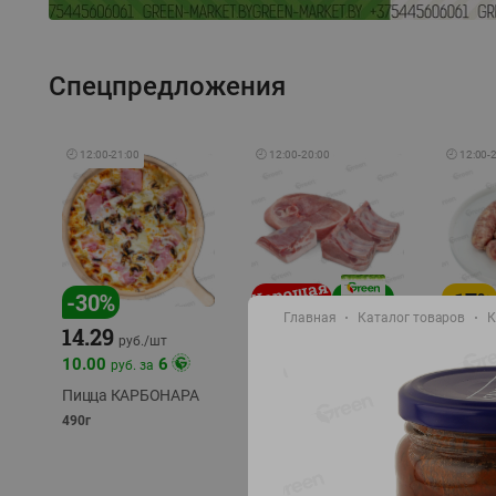
Спецпредложения
🕘
12:00
-
21:00
🕘
12:00
-
20:00
🕘
12:00
-
-
17
%
-
30
%
Главная
Каталог товаров
К
14.29
10.49
9.99
руб./
кг
руб
руб./
шт
11.49
11.99
10.00
6
руб. за
руб./
кг
Пицца КАРБОНАРА
Свинина 1 с.
Колбас
полуфабрикат,
полуфа
490г
охлажденный 1 кг
охлажд
фасовка: 1-2кг
фасовка: