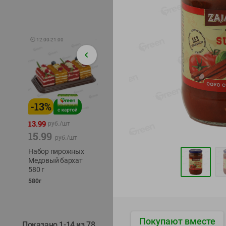
🕘
12:00
-
21:00
-
13
%
-
12
%
-
24
%
4.99
13.99
1.05
руб./
шт
руб./
шт
15.99
1.19
ТОФУ V
руб./
шт
руб./
шт
ТВЕРД
Набор пирожных
Корм влаж. для
230г
Медовый бархат
кош. с чувств.
580 г
пищевар. Пурина
Ван курица
580г
75г
Покупают вместе
Показано 1-14 из 78