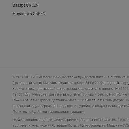
В мире GREEN
Новинки в GREEN
©
2026
ООО «ГРИНрозница» - Доставка продуктов питания в Минске.
Ю
(цокольный этаж) Минским горисполкомом 24.08.2012 в Единый госу
запись о государственной регистрации юридического лица за No 1916
191634233. Интернет-магазин включен в Торговый реестр Республики 
Режим работы сервиса доставки Green —
Время работы Call-центра: Пн.
персонализации сервисов и повышения удобства пользования веб-са
Политика обработки персональных данных
Номер уполномоченных рассматривать обращения покупателей в соот
торговли и услуг Администрации Фрунзенского района г. Минска + 375 