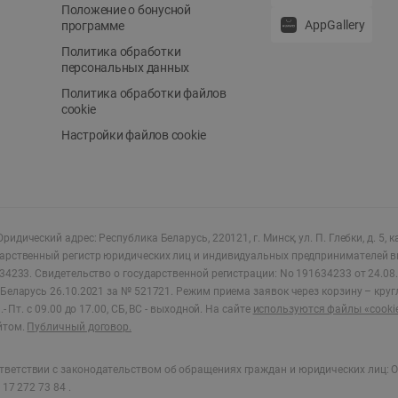
Положение о бонусной
AppGallery
программе
Политика обработки
персональных данных
Политика обработки файлов
cookie
Настройки файлов cookie
ридический адрес: Республика Беларусь, 220121, г. Минск, ул. П. Глебки, д. 5, к
дарственный регистр юридических лиц и индивидуальных предпринимателей в
34233.
Свидетельство о государственной регистрации: No 191634233 от 24.08.
Беларусь 26.10.2021 за № 521721. Режим приема заявок через корзину – круг
- Пт. с 09.00 до 17.00, СБ, ВС - выходной
.
На сайте
используются файлы «cooki
йтом.
Публичный договор.
ветствии с законодательством об обращениях граждан и юридических лиц: О
17 272 73 84 .