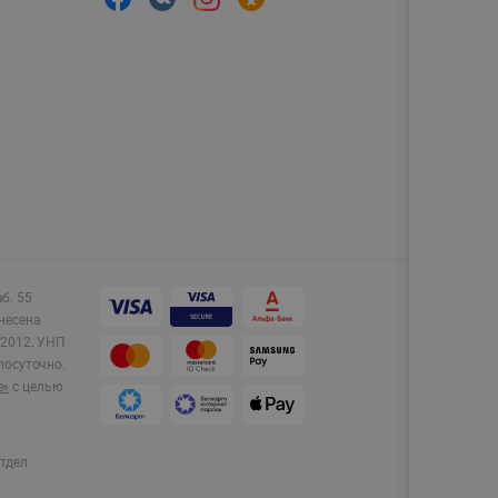
аб. 55
несена
2012.
УНП
лосуточно.
e»
с целью
тдел