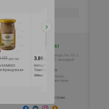
+375 44 560-60-61
-
19
%
Время работы Call-центра: Пн.- Пт. с
3.09
2.09
3.89
1.69
руб./
шт
руб./
руб./
шт
09.00 до 17.00, СБ, ВС - выходной
а КАМАКО
Кетчуп Слобода
Майонез Прованс
я Французская
shop@green-market.by
Томатный
люкс 67 %
300мл
200г
Пишите нам свои вопросы,
предложения и комментарии
й картой
Вакансии
👋
Корпоративный сайт Green