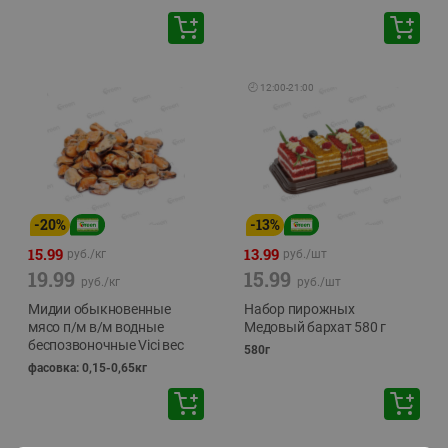
🕘
12:00
-
21:00
-
20
%
-
13
%
15.99
13.99
руб./
кг
руб./
шт
19.99
15.99
руб./
кг
руб./
шт
Мидии обыкновенные
Набор пирожных
мясо п/м в/м водные
Медовый бархат 580 г
беспозвоночные Vici вес
580г
фасовка: 0,15-0,65кг