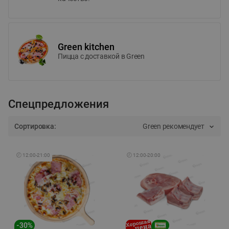
Green kitchen
Пицца c доставкой в Green
Спецпредложения
Сортировка:
Green рекомендует
🕘
12:00
-
21:00
🕘
12:00
-
20:00
-
30
%