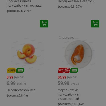
Колбаса Свиная
Перец желтый Беларусь
полуфабрикат, охлажд
фасовка: 0,3-0,7кг
фасовка:0,5-0,7кг
🕘
12:00
-
20:00
-
14
%
5.99
54.99
руб./
кг
руб./
кг
6.99
59.99
руб./
кг
руб./
кг
Персик свежий вес
Форель стейк
полуфабрикат,
фасовка:0,8-1кг
охлажденный
фасовка:0,15-0,6кг