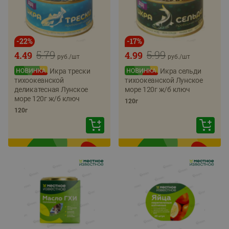
-
22
%
-
17
%
5.79
5.99
4.49
4.99
руб./
шт
руб./
шт
Икра трески
Икра сельди
тихоокеанской
тихоокеанской Лунское
деликатесная Лунское
море 120г ж/б ключ
море 120г ж/б ключ
120г
120г