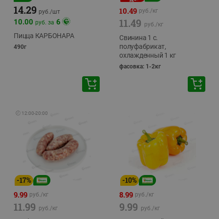
14.29
10.49
руб./
кг
руб./
шт
11.49
10.00
6
руб. за
руб./
кг
Пицца КАРБОНАРА
Свинина 1 с.
полуфабрикат,
490г
охлажденный 1 кг
фасовка: 1-2кг
🕘
12:00
-
20:00
-
17
%
-
10
%
9.99
8.99
руб./
кг
руб./
кг
11.99
9.99
руб./
кг
руб./
кг