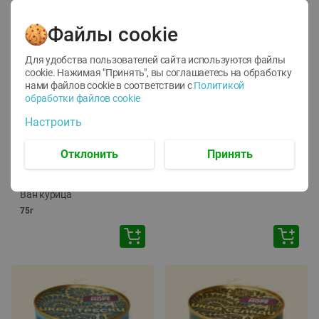
Файлы cookie
Для удобства пользователей сайта используются файлы
cookie. Нажимая "Принять", вы соглашаетесь
на обработку
нами файлов cookie в соответствии с
Политикой
обработки файлов cookie
-
12
%
-
24
%
Настроить
6.59
4.99
1.05
руб./
шт
руб./
шт
1.19
ТОФУ Vegetus ТВЕРДЫЙ
руб./
шт
Отклонить
Принять
230г
Корм влаж. для кош. с
чувств. пищевар. Пурина
Ван курица
75г