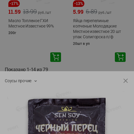
-
17
%
-
13
%
13.99
6.89
11.59
5.99
руб./
шт
руб./
шт
Масло Топленое ГХИ
Яйца перепелиные
Местное Известное 99%
копченые Молодецкие
Местное известное 20 шт
200г
упак Солигорска п/ф
20шт в уп
Показано 1-14 из 79
Соусы прочие
Показать 15-28 из 79
Каталог товаров
Специально для вас