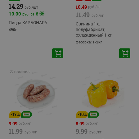
14.29
10.49
руб./
кг
руб./
шт
11.49
10.00
6
руб. за
руб./
кг
Пицца КАРБОНАРА
Свинина 1 с.
полуфабрикат,
490г
охлажденный 1 кг
фасовка: 1-2кг
🕘
12:00
-
20:00
-
17
%
-
10
%
9.99
8.99
руб./
кг
руб./
кг
11.99
9.99
руб./
кг
руб./
кг