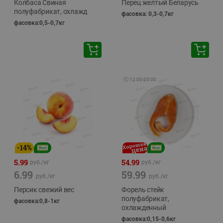
Колбаса Свиная
Перец желтый Беларусь
полуфабрикат, охлажд
фасовка: 0,3-0,7кг
фасовка:0,5-0,7кг
🕘
12:00
-
20:00
-
14
%
5.99
54.99
руб./
кг
руб./
кг
6.99
59.99
руб./
кг
руб./
кг
Персик свежий вес
Форель стейк
полуфабрикат,
фасовка:0,8-1кг
охлажденный
фасовка:0,15-0,6кг