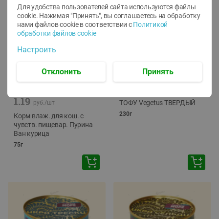
Для удобства пользователей сайта используются файлы
cookie. Нажимая "Принять", вы соглашаетесь
на обработку
нами файлов cookie в соответствии с
Политикой
обработки файлов cookie
Настроить
Отклонить
Принять
-
12
%
-
24
%
6.59
4.99
1.05
руб./
шт
руб./
шт
1.19
ТОФУ Vegetus ТВЕРДЫЙ
руб./
шт
230г
Корм влаж. для кош. с
чувств. пищевар. Пурина
Ван курица
75г