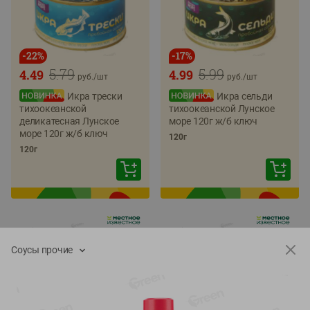
-
22
%
-
17
%
5.79
5.99
4.49
4.99
руб./
шт
руб./
шт
Икра трески
Икра сельди
тихоокеанской
тихоокеанской Лунское
деликатесная Лунское
море 120г ж/б ключ
море 120г ж/б ключ
120г
120г
Соусы прочие