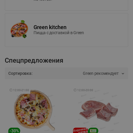
Green kitchen
Пицца c доставкой в Green
Спецпредложения
Сортировка:
Green рекомендует
🕘
12:00
-
21:00
🕘
12:00
-
20:00
-
30
%