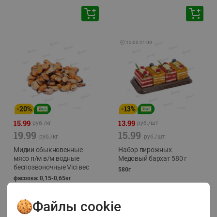
🕘
12:00
-
21:00
-
20
%
-
13
%
15.99
13.99
руб./
кг
руб./
шт
19.99
15.99
руб./
кг
руб./
шт
Мидии обыкновенные
Набор пирожных
мясо п/м в/м водные
Медовый бархат 580 г
беспозвоночные Vici вес
580г
фасовка: 0,15-0,65кг
Файлы cookie