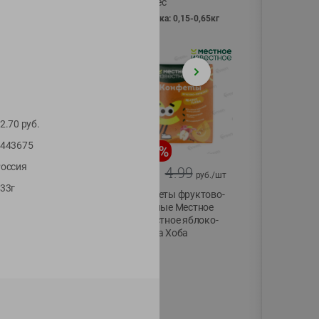
Vici вес
фасовка: 0,15-0,65кг
2.70
руб.
443675
-
13
%
-
20
%
оссия
6.89
4.99
5.99
3.99
руб./
шт
руб./
шт
33г
Яйца перепелиные
Конфеты фруктово-
копченые
ягодные Местное
Молодецкие
известное яблоко-
Местное известное
тыква Хоба
20 шт упак
60г
Солигорска п/ф
20шт в уп