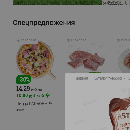
Спецпредложения
🕘
12:00
-
21:00
🕘
12:00
-
20:00
🕘
12:00
-
-
17
%
-
30
%
Главная
Каталог товаров
К
14.29
10.49
9.99
руб./
кг
руб
руб./
шт
11.49
11.99
10.00
6
руб. за
руб./
кг
Пицца КАРБОНАРА
Свинина 1 с.
Колбас
полуфабрикат,
полуфа
490г
охлажденный 1 кг
охлажд
фасовка: 1-2кг
фасовка: