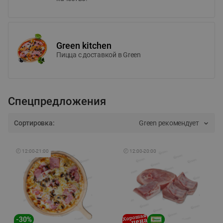
Green kitchen
Пицца c доставкой в Green
Спецпредложения
Сортировка:
Green рекомендует
🕘
12:00
-
21:00
🕘
12:00
-
20:00
-
30
%