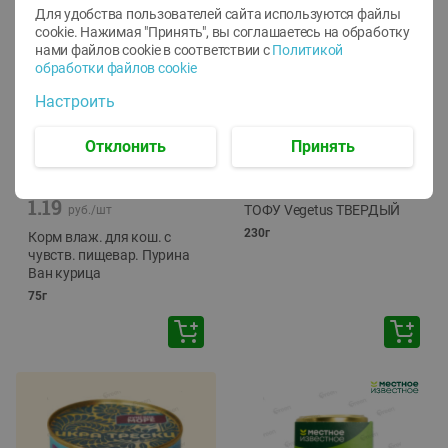
Для удобства пользователей сайта используются файлы
cookie. Нажимая "Принять", вы соглашаетесь
на обработку
нами файлов cookie в соответствии с
Политикой
обработки файлов cookie
Настроить
Отклонить
Принять
-
12
%
-
24
%
6.59
4.99
1.05
руб./
шт
руб./
шт
1.19
ТОФУ Vegetus ТВЕРДЫЙ
руб./
шт
230г
Корм влаж. для кош. с
чувств. пищевар. Пурина
Ван курица
75г