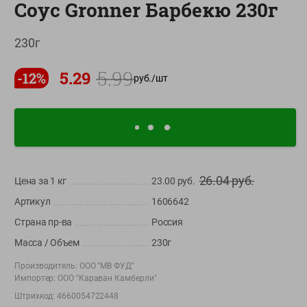
Соус Gronner Барбекю 230г
О сервисе
230г
Настройки файлов cookie
Мой Green
5.99
5.29
-
12
%
руб./
шт
Приложение Green c
доставкой и бонусной картой
App
Google
AppGallery
Store
Play
26.04
руб.
Цена за 1
кг
23.00
руб.
Артикул
1606642
+375 44 560-60-61
Страна пр-ва
Россия
Время работы Call-центра: Пн.- Пт. с 09.00 до 17.00, СБ, ВС -
выходной
Масса / Объем
230г
Производитель:
ООО "МВ ФУД"
shop@green-market.by
Импортер:
ООО "Караван Камберли"
Пишите нам свои вопросы, предложения и комментарии
Штрихкод:
4660054722448