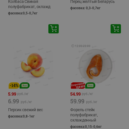
Колбаса Свиная
Перец желтый Беларусь
полуфабрикат, охлажд
фасовка: 0,3-0,7кг
фасовка:0,5-0,7кг
🕘
12:00
-
20:00
-
14
%
5.99
54.99
руб./
кг
руб./
кг
6.99
59.99
руб./
кг
руб./
кг
Персик свежий вес
Форель стейк
полуфабрикат,
фасовка:0,8-1кг
охлажденный
фасовка:0,15-0,6кг