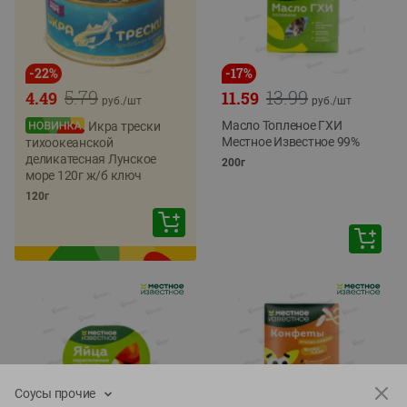
-
22
%
-
17
%
5.79
13.99
4.49
11.59
руб./
шт
руб./
шт
Масло Топленое ГХИ
Икра трески
Местное Известное 99%
тихоокеанской
деликатесная Лунское
200г
море 120г ж/б ключ
120г
Соусы прочие