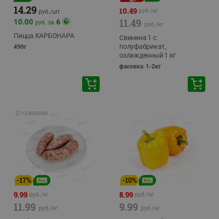
14.29
10.49
руб./
кг
руб./
шт
11.49
10.00
6
руб. за
руб./
кг
Пицца КАРБОНАРА
Свинина 1 с.
полуфабрикат,
490г
охлажденный 1 кг
фасовка: 1-2кг
🕘
12:00
-
20:00
-
17
%
-
10
%
9.99
8.99
руб./
кг
руб./
кг
11.99
9.99
руб./
кг
руб./
кг