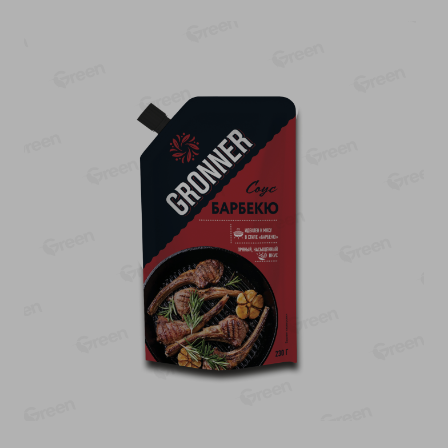
-
13
%
-
20
%
6.89
4.99
5.99
3.99
руб./
шт
руб./
шт
Яйца перепелиные
Конфеты фруктово-
копченые Молодецкие
ягодные Местное
Местное известное 20 шт
известное яблоко-тыква
упак Солигорска п/ф
Хоба
20шт в уп
60г
Показано 1-14 из 76
Показать 15-28 из 76
Каталог товаров
Специально для вас