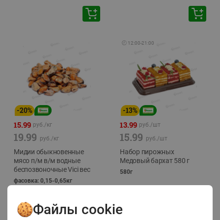
🕘
12:00
-
21:00
-
20
%
-
13
%
15.99
13.99
руб./
кг
руб./
шт
19.99
15.99
руб./
кг
руб./
шт
Мидии обыкновенные
Набор пирожных
мясо п/м в/м водные
Медовый бархат 580 г
беспозвоночные Vici вес
580г
фасовка: 0,15-0,65кг
Файлы cookie