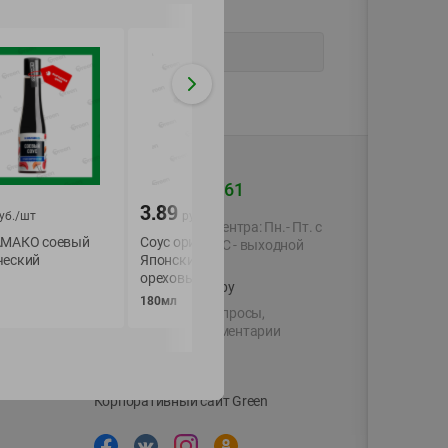
+375 44 560-60-61
3.89
3.49
уб./
шт
руб./
шт
руб./
шт
Время работы Call-центра: Пн.- Пт. с
АМАКО соевый
Соус оригинальный
Соус AKISO соевы
09.00 до 17.00, СБ, ВС - выходной
ческий
Японский кунжутно-
250г
ореховый КАМАКО
shop@green-market.by
180мл
Пишите нам свои вопросы,
предложения и комментарии
й картой
Вакансии
👋
Корпоративный сайт Green