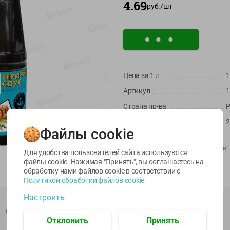
4.69
руб./
шт
Цена за 1
л
1
Артикул
1
Страна пр-ва
Р
-
22
%
-
17
%
Масса / Объем
2
6.59
5.79
5.99
4.49
4.99
руб./
шт
руб./
шт
руб./
шт
Файлы cookie
Производитель:
ООО "МВ ФУД"
egetus
Икра
Икра
Импортер:
ООО"Караван Камберли"
ЫЙ
трески
сельди
Для удобства пользователей сайта используются
тихоокеанской
тихоокеанской
файлы cookie. Нажимая "Принять", вы соглашаетесь
на
Штрихкод:
4660054720727
деликатесная
Лунское море 120г
обработку нами файлов cookie в соответствии с
Лунское море 120г
ж/б ключ
Политикой обработки файлов cookie
ж/б ключ
120г
Настроить
120г
Описание товара
Отклонить
Принять