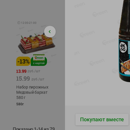
🕘
12:00
-
21:00
-
13
%
-
12
%
-
24
%
4.99
13.99
1.05
руб./
шт
руб./
шт
15.99
1.19
ТОФУ V
руб./
шт
руб./
шт
ТВЕРД
Набор пирожных
Корм влаж. для
230г
Медовый бархат
кош. с чувств.
580 г
пищевар. Пурина
Ван курица
580г
75г
Покупают вместе
Показано 1-14 из 79