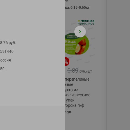
Vici вес
фасовка: 0,15-0,65кг
8.76
руб.
591440
оссия
-
17
%
-
13
%
50г
13.99
6.89
11.59
5.99
руб./
шт
руб./
шт
Масло Топленое
Яйца перепелиные
ГХИ Местное
копченые
Известное 99%
Молодецкие
Местное известное
200г
20 шт упак
Солигорска п/ф
20шт в уп