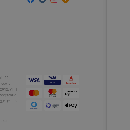
аб. 55
несена
2012.
УНП
лосуточно.
e»
с целью
тдел