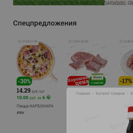
Спецпредложения
🕘
12:00
-
21:00
🕘
12:00
-
20:00
🕘
12:00
-
-
17
%
-
30
%
14.29
10.49
9.99
руб./
кг
руб
руб./
шт
Главная
Каталог товаров
К
11.49
11.99
10.00
6
руб. за
руб./
кг
Пицца КАРБОНАРА
Свинина 1 с.
Колбас
полуфабрикат,
полуфа
490г
охлажденный 1 кг
охлажд
фасовка: 1-2кг
фасовка: