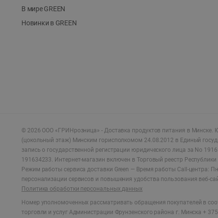
В мире GREEN
Новинки в GREEN
©
2026
ООО «ГРИНрозница» - Доставка продуктов питания в Минске.
Ю
(цокольный этаж) Минским горисполкомом 24.08.2012 в Единый госу
запись о государственной регистрации юридического лица за No 1916
191634233. Интернет-магазин включен в Торговый реестр Республики 
Режим работы сервиса доставки Green —
Время работы Call-центра: Пн.
персонализации сервисов и повышения удобства пользования веб-са
Политика обработки персональных данных
Номер уполномоченных рассматривать обращения покупателей в соот
торговли и услуг Администрации Фрунзенского района г. Минска + 375 