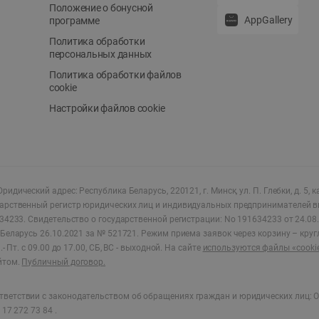
Положение о бонусной
AppGallery
программе
Политика обработки
персональных данных
Политика обработки файлов
cookie
Настройки файлов cookie
ридический адрес: Республика Беларусь, 220121, г. Минск, ул. П. Глебки, д. 5, к
дарственный регистр юридических лиц и индивидуальных предпринимателей в
34233.
Свидетельство о государственной регистрации: No 191634233 от 24.08.
Беларусь 26.10.2021 за № 521721. Режим приема заявок через корзину – круг
- Пт. с 09.00 до 17.00, СБ, ВС - выходной
.
На сайте
используются файлы «cooki
йтом.
Публичный договор.
ветствии с законодательством об обращениях граждан и юридических лиц: О
17 272 73 84 .