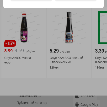
Показать 15-28 из 79
-
15
%
О сервисе
Мой Green
4.69
5.29
3.39
3.99
руб./
шт
руб./
шт
р
Оплата
История покупок
Соус AKISO Унаги
Соус КАМАКО соевый
Соус К
Условия доставки
Мои товары
Классический
Класси
250г
320мл
180мл
Возврат товара
Обратная связь
Оформление заказа
Приложение Green c
Приемка товара
доставкой и бонусно
Самовывоз
Рекламная игра
App Store
n
Публичный договор
Google Play