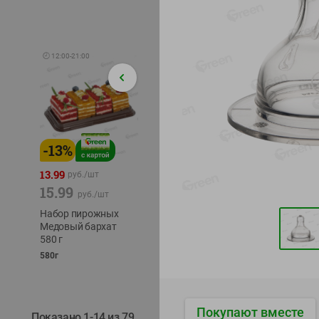
🕘
12:00
-
21:00
-
13
%
-
12
%
-
24
%
4.99
13.99
1.05
руб./
шт
руб./
шт
15.99
1.19
ТОФУ V
руб./
шт
руб./
шт
ТВЕРД
Набор пирожных
Корм влаж. для
230г
Медовый бархат
кош. с чувств.
580 г
пищевар. Пурина
Ван курица
580г
75г
Покупают вместе
Показано 1-14 из 79