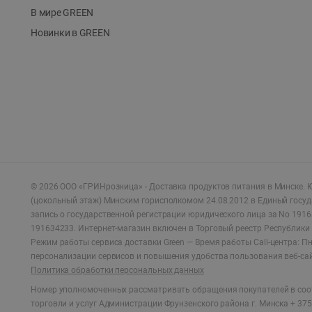
В мире GREEN
Новинки в GREEN
©
2026
ООО «ГРИНрозница» - Доставка продуктов питания в Минске.
Ю
(цокольный этаж) Минским горисполкомом 24.08.2012 в Единый госу
запись о государственной регистрации юридического лица за No 1916
191634233. Интернет-магазин включен в Торговый реестр Республики 
Режим работы сервиса доставки Green —
Время работы Call-центра: Пн.
персонализации сервисов и повышения удобства пользования веб-са
Политика обработки персональных данных
Номер уполномоченных рассматривать обращения покупателей в соот
торговли и услуг Администрации Фрунзенского района г. Минска + 375 