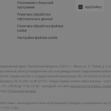
Положение о бонусной
AppGallery
программе
Политика обработки
персональных данных
Политика обработки файлов
cookie
Настройки файлов cookie
ридический адрес: Республика Беларусь, 220121, г. Минск, ул. П. Глебки, д. 5, к
дарственный регистр юридических лиц и индивидуальных предпринимателей в
34233.
Свидетельство о государственной регистрации: No 191634233 от 24.08.
Беларусь 26.10.2021 за № 521721. Режим приема заявок через корзину – круг
- Пт. с 09.00 до 17.00, СБ, ВС - выходной
.
На сайте
используются файлы «cooki
йтом.
Публичный договор.
ветствии с законодательством об обращениях граждан и юридических лиц: О
17 272 73 84 .