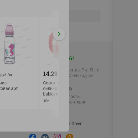
+375 44 560-60-61
Время работы Call-центра: Пн.- Пт. с
14.29
12.39
руб./
шт
руб./
шт
руб./
шт
09.00 до 17.00, СБ, ВС - выходной
чка
Соска-пустышка
Детская Щетка Д
овая арт.
shop@green-market.by
силиконовая Canpol
Волос И Расческа
babies арт 34/920_pand
BABY R-01R
Пишите нам свои вопросы,
10г
70г
предложения и комментарии
й картой
Вакансии
👋
Корпоративный сайт Green