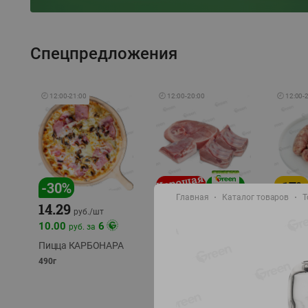
Спецпредложения
🕘
12:00
-
21:00
🕘
12:00
-
20:00
🕘
12:00
-
-
17
%
-
30
%
Главная
Каталог товаров
Т
14.29
10.49
9.99
руб./
кг
руб
руб./
шт
11.49
11.99
10.00
6
руб. за
руб./
кг
Пицца КАРБОНАРА
Свинина 1 с.
Колбас
полуфабрикат,
полуфа
490г
охлажденный 1 кг
охлажд
фасовка: 1-2кг
фасовка: