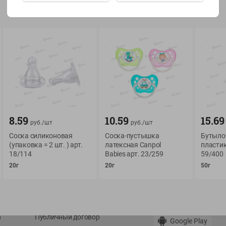
Показать 15-28 из 79
О сервисе
Мой Green
Оплата
История покупок
8.59
10.59
15.69
руб./
шт
руб./
шт
Условия доставки
Мои товары
Соска силиконовая
Соска-пустышка
Бутыло
Возврат товара
(упаковка = 2 шт. ) арт.
латексная Canpol
пластик
Обратная связь
18/114
Babies арт. 23/259
59/400
Оформление заказа
20г
20г
50г
Приложение Green c
Приемка товара
доставкой и бонусно
Самовывоз
Рекламная игра
App Store
n
Публичный договор
Google Play