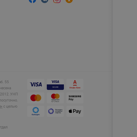
аб. 55
несена
2012.
УНП
лосуточно.
e»
с целью
тдел