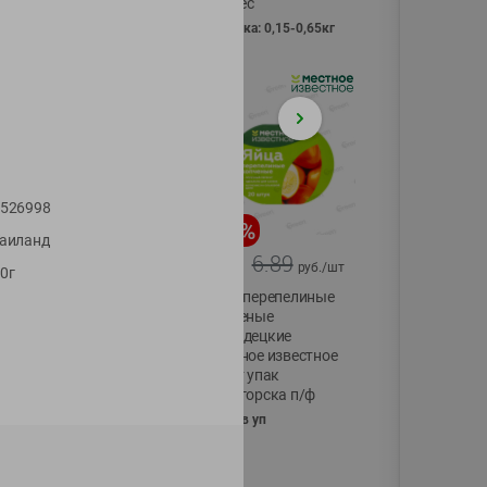
Vici вес
фасовка: 0,15-0,65кг
526998
-
17
%
-
13
%
аиланд
13.99
6.89
11.59
5.99
руб./
шт
руб./
шт
0г
Масло Топленое
Яйца перепелиные
ГХИ Местное
копченые
Известное 99%
Молодецкие
Местное известное
200г
20 шт упак
Солигорска п/ф
20шт в уп