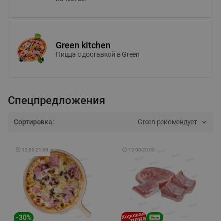
Green kitchen
Пицца c доставкой в Green
Спецпредложения
Сортировка:
Green рекомендует
🕘
12:00
-
21:00
🕘
12:00
-
20:00
-
30
%