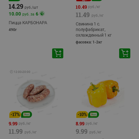
14.29
10.49
руб./
кг
руб./
шт
11.49
10.00
6
руб. за
руб./
кг
Пицца КАРБОНАРА
Свинина 1 с.
полуфабрикат,
490г
охлажденный 1 кг
фасовка: 1-2кг
🕘
12:00
-
20:00
-
17
%
-
10
%
9.99
8.99
руб./
кг
руб./
кг
11.99
9.99
руб./
кг
руб./
кг