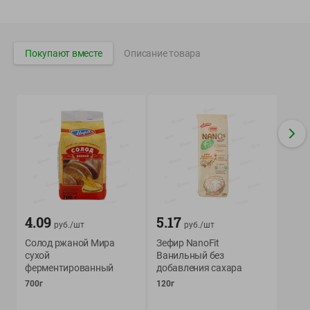
Вакансии
👋
Корпоративный сайт Green
Покупают вместе
Описание товара
©
2026
ООО «ГРИНрозница» - Доставка продуктов питания в
Минске.
Юридическая информация и условия пользовательского
соглашения
Номер уполномоченных рассматривать обращения покупателей в
соответствии с законодательством об обращениях граждан и
юридических лиц: Отдел торговли и услуг Администрации
Фрунзенского района г. Минска + 375 17 272 73 84 .
4.09
5.17
руб./
шт
руб./
шт
Номер и адрес электронной почты лица, уполномоченного
Солод ржаной Мира
Зефир NanoFit
продавцом рассматривать обращения покупателей о нарушении их
сухой
Ванильный без
прав, предусмотренных законодательством о защите прав
ферментированный
добавления сахара
потребителей: +375 44 560-60-61, shop@green-dostavka.by.
700г
120г
Способы оплаты товара: