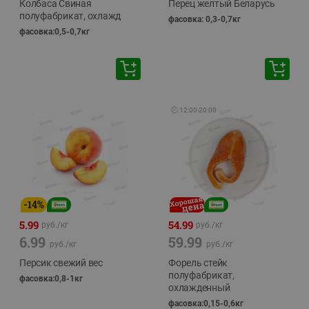
Колбаса Свиная
Перец желтый Беларусь
полуфабрикат, охлажд
фасовка: 0,3-0,7кг
фасовка:0,5-0,7кг
🕘
12:00
-
20:00
-
14
%
5.99
54.99
руб./
кг
руб./
кг
6.99
59.99
руб./
кг
руб./
кг
Персик свежий вес
Форель стейк
полуфабрикат,
фасовка:0,8-1кг
охлажденный
фасовка:0,15-0,6кг