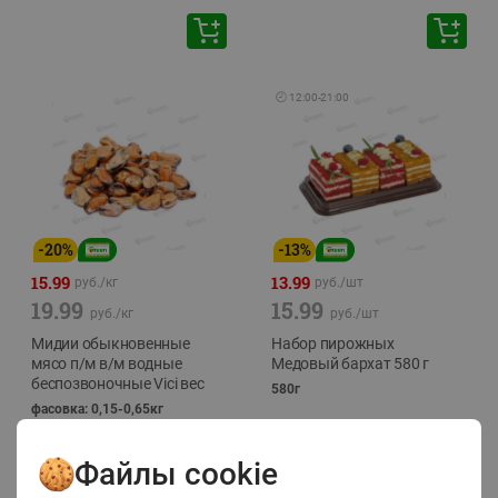
🕘
12:00
-
21:00
-
20
%
-
13
%
15.99
13.99
руб./
кг
руб./
шт
19.99
15.99
руб./
кг
руб./
шт
Мидии обыкновенные
Набор пирожных
мясо п/м в/м водные
Медовый бархат 580 г
беспозвоночные Vici вес
580г
фасовка: 0,15-0,65кг
Файлы cookie