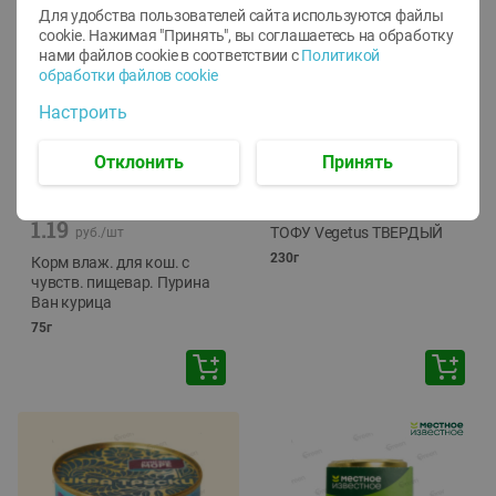
Для удобства пользователей сайта используются файлы
cookie. Нажимая "Принять", вы соглашаетесь
на обработку
нами файлов cookie в соответствии с
Политикой
обработки файлов cookie
Настроить
Отклонить
Принять
-
12
%
-
24
%
6.59
4.99
1.05
руб./
шт
руб./
шт
1.19
ТОФУ Vegetus ТВЕРДЫЙ
руб./
шт
230г
Корм влаж. для кош. с
чувств. пищевар. Пурина
Ван курица
75г