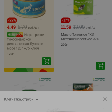
-
22
%
-
17
%
5.79
13.99
4.49
11.59
руб./
шт
руб./
шт
Масло Топленое ГХИ
Икра трески
Местное Известное 99%
тихоокеанской
деликатесная Лунское
200г
море 120г ж/б ключ
120г
Клетчатка, отруби