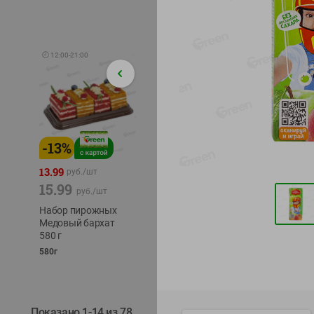
🕘
12:00
-
21:00
-
13
%
-
12
%
-
22
%
4.49
13.99
1.05
руб./
шт
руб./
шт
15.99
1.19
руб./
шт
руб./
шт
трески
Набор пирожных
Корм влаж. для
тихоок
Медовый бархат
кош. с чувств.
делика
580 г
пищевар. Пурина
Лунско
Ван курица
580г
ж/б кл
75г
120г
Показано 1-14 из 78