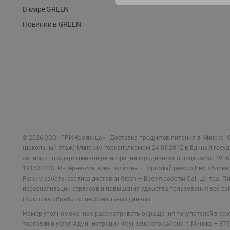
В мире GREEN
Новинки в GREEN
©
2026
ООО «ГРИНрозница» - Доставка продуктов питания в Минске.
Ю
(цокольный этаж) Минским горисполкомом 24.08.2012 в Единый госу
запись о государственной регистрации юридического лица за No 1916
191634233. Интернет-магазин включен в Торговый реестр Республики 
Режим работы сервиса доставки Green —
Время работы Call-центра: Пн.
персонализации сервисов и повышения удобства пользования веб-са
Политика обработки персональных данных
Номер уполномоченных рассматривать обращения покупателей в соот
торговли и услуг Администрации Фрунзенского района г. Минска + 375 