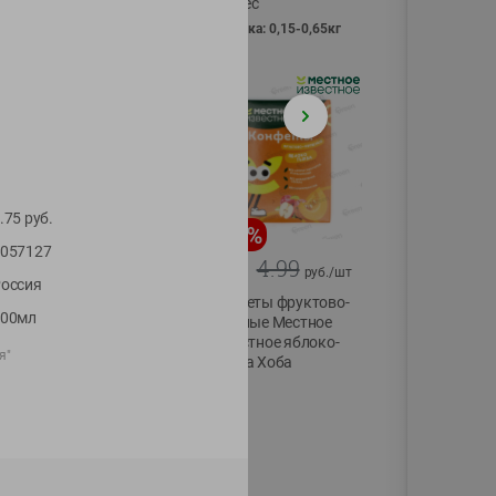
Vici вес
фасовка: 0,15-0,65кг
.75
руб.
-
13
%
-
20
%
057127
6.89
4.99
5.99
3.99
руб./
шт
руб./
шт
оссия
Яйца перепелиные
Конфеты фруктово-
200мл
копченые
ягодные Местное
Молодецкие
известное яблоко-
я"
Местное известное
тыква Хоба
20 шт упак
60г
Солигорска п/ф
20шт в уп