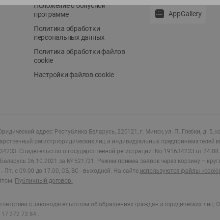
Положение о бонусной
AppGallery
программе
Политика обработки
персональных данных
Политика обработки файлов
cookie
Настройки файлов cookie
ридический адрес: Республика Беларусь, 220121, г. Минск, ул. П. Глебки, д. 5, к
дарственный регистр юридических лиц и индивидуальных предпринимателей в
34233.
Свидетельство о государственной регистрации: No 191634233 от 24.08.
Беларусь 26.10.2021 за № 521721. Режим приема заявок через корзину – круг
- Пт. с 09.00 до 17.00, СБ, ВС - выходной
.
На сайте
используются файлы «cooki
йтом.
Публичный договор.
ветствии с законодательством об обращениях граждан и юридических лиц: О
17 272 73 84 .