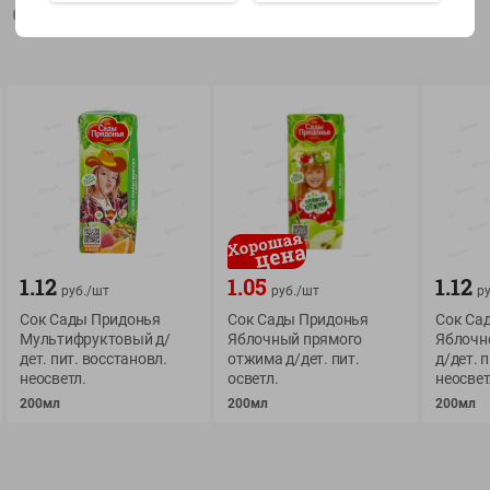
Описание товара
Показать 15-28 из 78
О сервисе
Мой Green
Оплата
История покупок
Условия доставки
Мои товары
1.12
1.05
1.12
руб./
шт
руб./
шт
ру
Возврат товара
Сок Сады Придонья
Сок Сады Придонья
Сок Са
Обратная связь
Мультифруктовый д/
Яблочный прямого
Яблочн
Оформление заказа
дет. пит. восстановл.
отжима д/дет. пит.
д/дет. 
Приложение Green c
Приемка товара
неосветл.
осветл.
неосвет
доставкой и бонусно
200мл
200мл
200мл
Самовывоз
Рекламная игра
App Store
n
Публичный договор
Google Play