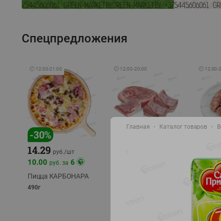
Спецпредложения
🕘
12:00
-
21:00
🕘
12:00
-
20:00
🕘
12:00
-
Главная
Каталог товаров
В
-
17
%
-
30
%
14.29
10.49
9.99
руб./
кг
руб
руб./
шт
11.49
11.99
10.00
6
руб. за
руб./
кг
Пицца КАРБОНАРА
Свинина 1 с.
Колбас
полуфабрикат,
полуфа
490г
охлажденный 1 кг
охлажд
фасовка: 1-2кг
фасовка: