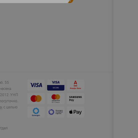
аб. 55
несена
2012.
УНП
лосуточно.
e»
с целью
тдел