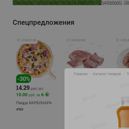
Спецпредложения
🕘
12:00
-
21:00
🕘
12:00
-
20:00
🕘
12:00
-
Главная
Каталог товаров
Т
-
17
%
-
30
%
14.29
10.49
9.99
руб./
кг
руб
руб./
шт
11.49
11.99
10.00
6
руб. за
руб./
кг
Пицца КАРБОНАРА
Свинина 1 с.
Колбас
полуфабрикат,
полуфа
490г
охлажденный 1 кг
охлажд
фасовка: 1-2кг
фасовка: