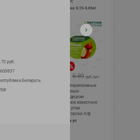
Vici вес
фасовка: 0,15-0,65кг
.72
руб.
-
17
%
-
13
%
603837
13.99
6.89
11.59
5.99
руб./
шт
руб./
шт
еспублика Беларусь
Масло Топленое
Яйца перепелиные
50г
ГХИ Местное
копченые
Известное 99%
Молодецкие
Местное известное
200г
20 шт упак
Солигорска п/ф
20шт в уп