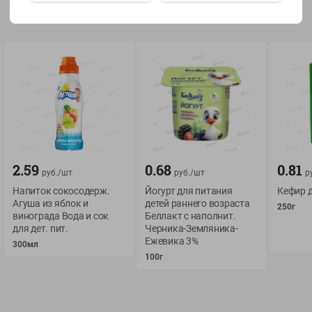
Показать 15-28 из 79
О сервисе
Мой Green
Оплата
История покупок
2.59
0.68
0.81
руб./
шт
руб./
шт
р
Условия доставки
Мои товары
Напиток сокосодерж.
Йогурт для питания
Кефир д
Возврат товара
Агуша из яблок и
детей раннего возраста
Обратная связь
250г
винограда Вода и сок
Беллакт с наполнит.
Оформление заказа
для дет. пит.
Черника-Земляника-
Приложение Green c
Приемка товара
Ежевика 3%
300мл
доставкой и бонусно
100г
Самовывоз
Рекламная игра
App Store
n
Публичный договор
Google Play