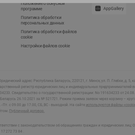
Положение о бонусной
AppGallery
программе
Политика обработки
персональных данных
Политика обработки файлов
cookie
Настройки файлов cookie
ридический адрес: Республика Беларусь, 220121, г. Минск, ул. П. Глебки, д. 5, к
дарственный регистр юридических лиц и индивидуальных предпринимателей в
34233.
Свидетельство о государственной регистрации: No 191634233 от 24.08.
Беларусь 26.10.2021 за № 521721. Режим приема заявок через корзину – круг
- Пт. с 09.00 до 17.00, СБ, ВС - выходной
.
На сайте
используются файлы «cooki
йтом.
Публичный договор.
ветствии с законодательством об обращениях граждан и юридических лиц: О
17 272 73 84 .