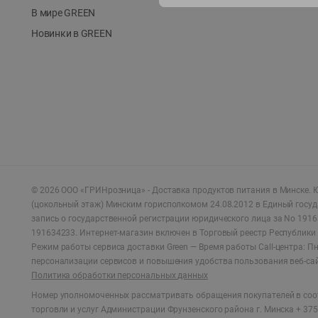
В мире GREEN
Новинки в GREEN
©
2026
ООО «ГРИНрозница» - Доставка продуктов питания в Минске.
Ю
(цокольный этаж) Минским горисполкомом 24.08.2012 в Единый госу
запись о государственной регистрации юридического лица за No 1916
191634233. Интернет-магазин включен в Торговый реестр Республики 
Режим работы сервиса доставки Green —
Время работы Call-центра: Пн.
персонализации сервисов и повышения удобства пользования веб-са
Политика обработки персональных данных
Номер уполномоченных рассматривать обращения покупателей в соот
торговли и услуг Администрации Фрунзенского района г. Минска + 375 