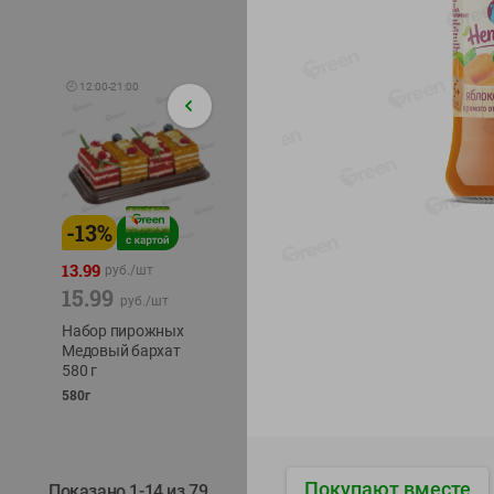
🕘
12:00
-
21:00
-
13
%
-
12
%
-
24
%
4.99
13.99
1.05
руб./
шт
руб./
шт
15.99
1.19
ТОФУ V
руб./
шт
руб./
шт
ТВЕРД
Набор пирожных
Корм влаж. для
230г
Медовый бархат
кош. с чувств.
580 г
пищевар. Пурина
Ван курица
580г
75г
Покупают вместе
Показано 1-14 из 79