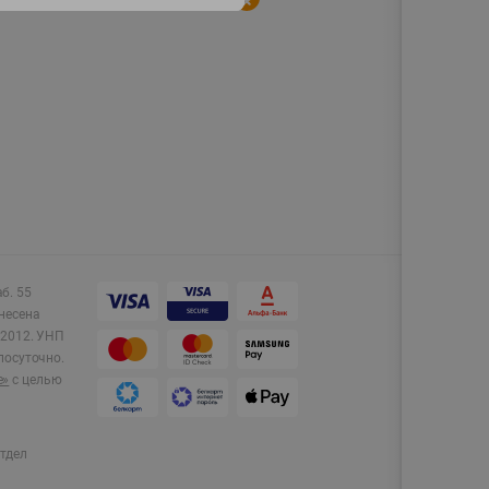
аб. 55
несена
2012.
УНП
лосуточно.
e»
с целью
тдел