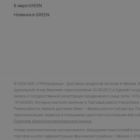
В мире GREEN
Новинки в GREEN
©
2026
ООО «ГРИНрозница» - Доставка продуктов питания в Минске.
Ю
(цокольный этаж) Минским горисполкомом 24.08.2012 в Единый госу
запись о государственной регистрации юридического лица за No 1916
191634233. Интернет-магазин включен в Торговый реестр Республики 
Режим работы сервиса доставки Green —
Время работы Call-центра: Пн.
персонализации сервисов и повышения удобства пользования веб-са
Политика обработки персональных данных
Номер уполномоченных рассматривать обращения покупателей в соот
торговли и услуг Администрации Фрунзенского района г. Минска + 375 