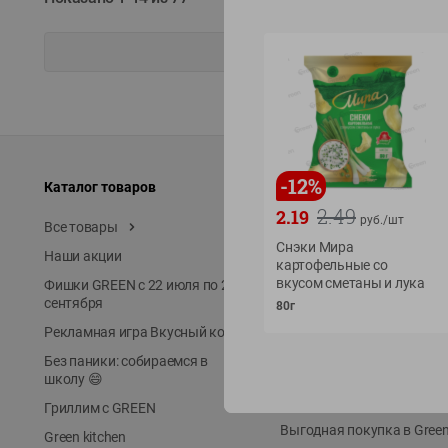
-
12
%
Каталог товаров
Специально для вас
2.49
2.19
руб./
шт
Все товары
Акции
Снэки Мира
Наши акции
Местное известное
картофельные со
вкусом сметаны и лука
Фишки GREEN с 22 июля по 22
ЭКОлиния
сентября
80г
Prime Steak
Рекламная игра Вкусный код
Собственное пр-во
Без паники: собираемся в
Первое правило
школу 😄
Новинки
Гриллим с GREEN
Выгодная покупка в Gree
Green kitchen