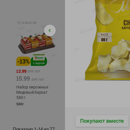
🕘
12:00
-
21:00
-
13
%
-
12
%
-
24
%
4.99
13.99
1.05
руб./
шт
руб./
шт
15.99
1.19
ТОФУ V
руб./
шт
руб./
шт
ТВЕРД
Набор пирожных
Корм влаж. для
230г
Медовый бархат
кош. с чувств.
580 г
пищевар. Пурина
Ван курица
580г
75г
Покупают вместе
Показано 1-14 из 77