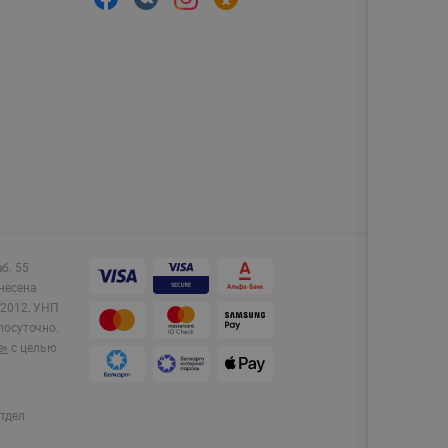
аб. 55
несена
2012.
УНП
лосуточно.
e»
с целью
тдел