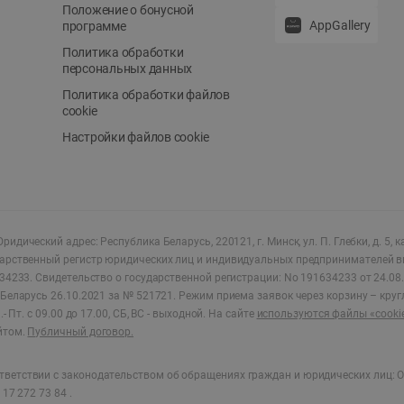
Положение о бонусной
AppGallery
программе
Политика обработки
персональных данных
Политика обработки файлов
cookie
Настройки файлов cookie
ридический адрес: Республика Беларусь, 220121, г. Минск, ул. П. Глебки, д. 5, к
дарственный регистр юридических лиц и индивидуальных предпринимателей в
34233.
Свидетельство о государственной регистрации: No 191634233 от 24.08.
Беларусь 26.10.2021 за № 521721. Режим приема заявок через корзину – круг
- Пт. с 09.00 до 17.00, СБ, ВС - выходной
.
На сайте
используются файлы «cooki
йтом.
Публичный договор.
ветствии с законодательством об обращениях граждан и юридических лиц: О
17 272 73 84 .