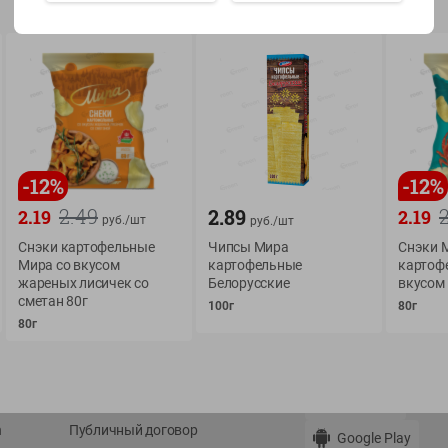
Показать 15-28 из 77
-
12
%
-
12
%
О сервисе
Мой Green
2.49
2.89
2.19
2.19
руб./
шт
руб./
шт
Оплата
История покупок
Снэки картофельные
Чипсы Мира
Снэки 
Условия доставки
Мои товары
Мира со вкусом
картофельные
картоф
жареных лисичек со
Белорусские
вкусом
Возврат товара
Обратная связь
сметан 80г
100г
80г
Оформление заказа
80г
Приложение Green c
Приемка товара
доставкой и бонусно
Самовывоз
Рекламная игра
App Store
n
Публичный договор
Google Play