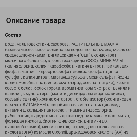
Вакансии
👋
Корпоративный сайт Green
Описание товара
Состав
Вода, мальтодекстрин, сахароза, РАСТИТЕЛЬНЫЕ МАСЛА
©
2026
ООО «ГРИНрозница» - Доставка продуктов питания в
(соевое масло, высокоолеиновое подсолнечное масло, масло со
Минске.
среднецепочечными триглицеридами (СЦТ)), концентрат
молочного белка, фруктоолигосахариды (ФОС), МИНЕРАЛЫ
Юридическая информация и условия пользовательского
(калия хлорид, калия гидрофосфат, натрия цитрат, трикальция
соглашения
фосфат, магния гидроортофосфат, железа сульфат, цинка
сульфат, калия цитрат, марганца сульфат, меди сульфат, йодид
Номер уполномоченных рассматривать обращения покупателей в
калия, молибдат натрия, хрома хлорид, селенат натрия), изолят
соответствии с законодательством об обращениях граждан и
соевого белка, белок гороха, ароматизаторы экстракт ванили и
юридических лиц: Отдел торговли и услуг Администрации
ванилин, эмульгаторы (моно- и диглицериды жирных кислот,
Фрунзенского района г. Минска + 375 17 272 73 84 .
соевый лецитин), холина битартрат, стабилизатор (ксантановая
Номер и адрес электронной почты лица, уполномоченного
камедь), ВИТАМИНЫ (аскорбиновая кислота, ниацинамид,
витамин Е, кальция пантотенат, тиамина гидрохлорид,
продавцом рассматривать обращения покупателей о нарушении их
рибофлавин, пиридоксина гидрохлорид, витамина А пальмитат,
прав, предусмотренных законодательством о защите прав
фолиевая кислота, биотин, филлохинон, витамин D3,
потребителей: +375 44 560-60-61, shop@green-dostavka.by.
цианокобаламин), мио-инозитол, таурин, докозагексаеновая
Способы оплаты товара:
кислота (DHA) из масла C.cohnii, арахидоновая кислота (АA) из