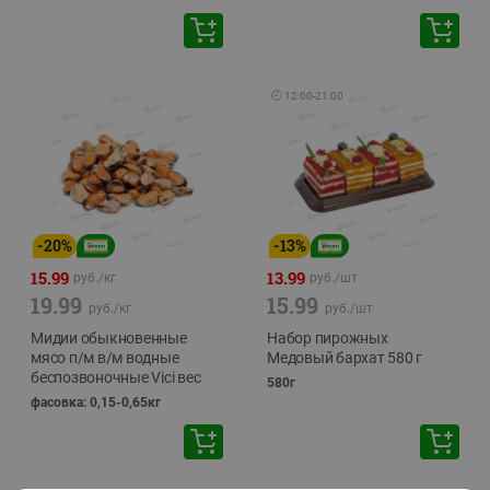
🕘
12:00
-
21:00
-
20
%
-
13
%
15.99
13.99
руб./
кг
руб./
шт
19.99
15.99
руб./
кг
руб./
шт
Мидии обыкновенные
Набор пирожных
мясо п/м в/м водные
Медовый бархат 580 г
беспозвоночные Vici вес
580г
фасовка: 0,15-0,65кг