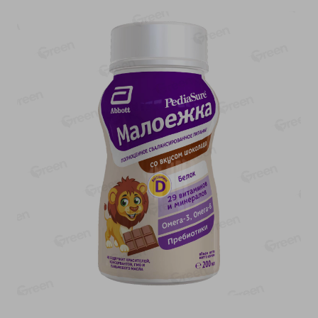
-
13
%
-
20
%
6.89
4.99
5.99
3.99
руб./
шт
руб./
шт
Яйца перепелиные
Конфеты фруктово-
копченые Молодецкие
ягодные Местное
Местное известное 20 шт
известное яблоко-тыква
упак Солигорска п/ф
Хоба
20шт в уп
60г
Показано 1-14 из 78
Показать 15-28 из 78
Каталог товаров
Специально для вас