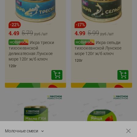
-
22
%
-
17
%
5.79
5.99
4.49
4.99
руб./
шт
руб./
шт
Икра трески
Икра сельди
тихоокеанской
тихоокеанской Лунское
деликатесная Лунское
море 120г ж/б ключ
море 120г ж/б ключ
120г
120г
Молочные смеси