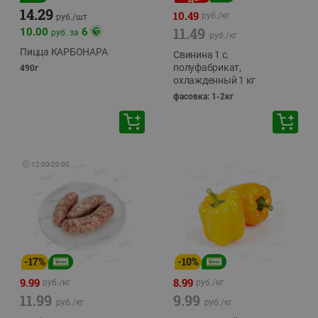
14.29
10.49
руб./
кг
руб./
шт
11.49
10.00
6
руб. за
руб./
кг
Пицца КАРБОНАРА
Свинина 1 с.
полуфабрикат,
490г
охлажденный 1 кг
фасовка: 1-2кг
🕘
12:00
-
20:00
-
17
%
-
10
%
9.99
8.99
руб./
кг
руб./
кг
11.99
9.99
руб./
кг
руб./
кг