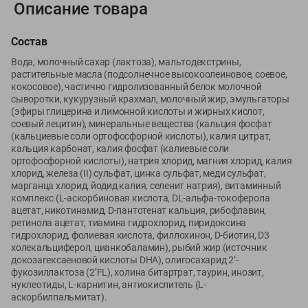
Описание товара
Вакансии
👋
Корпоративный сайт Green
Состав
Вода, молочный сахар (лактоза), мальтодекстрины,
растительные масла (подсолнечное высокоолеиновое, соевое,
кокосовое), частично гидролизованный белок молочной
сыворотки, кукурузный крахмал, молочный жир, эмульгаторы
©
2026
ООО «ГРИНрозница» - Доставка продуктов питания в
(эфиры глицерина и лимонной кислоты и жирных кислот,
Минске.
соевый лецитин), минеральные вещества (кальция фосфат
(кальциевые соли ортофосфорной кислоты), калия цитрат,
Юридическая информация и условия пользовательского
кальция карбонат, калия фосфат (калиевые соли
соглашения
ортофосфорной кислоты), натрия хлорид, магния хлорид, калия
хлорид, железа (II) сульфат, цинка сульфат, меди сульфат,
Номер уполномоченных рассматривать обращения покупателей в
марганца хлорид, йодид калия, селенит натрия), витаминный
соответствии с законодательством об обращениях граждан и
комплекс (L-аскорбиновая кислота, DL-альфа-токоферола
юридических лиц: Отдел торговли и услуг Администрации
ацетат, никотинамид, D-пантотенат кальция, рибофлавин,
Фрунзенского района г. Минска + 375 17 272 73 84 .
ретинола ацетат, тиамина гидрохлорид, пиридоксина
Номер и адрес электронной почты лица, уполномоченного
гидрохлорид, фолиевая кислота, филлохинон, D-биотин, D3
холекальциферол, цианкобаламин), рыбий жир (источник
продавцом рассматривать обращения покупателей о нарушении их
докозагексаеновой кислоты DHA), олигосахарид 2’-
прав, предусмотренных законодательством о защите прав
фукозиллактоза (2’FL), холина битартрат, таурин, инозит,
потребителей: +375 44 560-60-61, shop@green-dostavka.by.
нуклеотиды, L-карнитин, антиокислитель (L-
Способы оплаты товара:
аскорбилпальмитат).