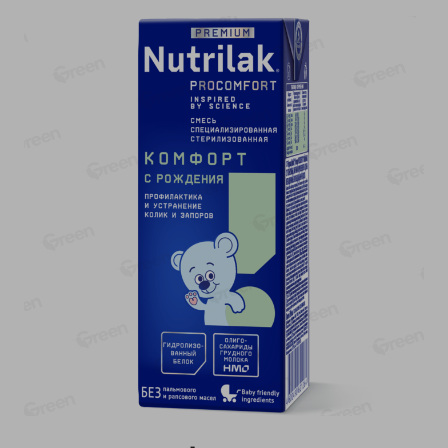
-
17
%
-
13
%
13.99
6.89
11.59
5.99
руб./
шт
руб./
шт
Масло Топленое ГХИ
Яйца перепелиные
Местное Известное 99%
копченые Молодецкие
Местное известное 20 шт
200г
упак Солигорска п/ф
20шт в уп
Показано 1-14 из 79
Показать 15-28 из 79
Каталог товаров
Специально для вас