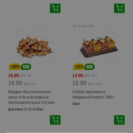
🕘
12:00
-
21:00
-
20
%
-
13
%
15.99
13.99
руб./
кг
руб./
шт
19.99
15.99
руб./
кг
руб./
шт
Мидии обыкновенные
Набор пирожных
мясо п/м в/м водные
Медовый бархат 580 г
беспозвоночные Vici вес
580г
фасовка: 0,15-0,65кг