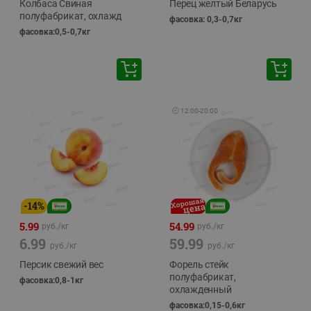
Колбаса Свиная
Перец желтый Беларусь
полуфабрикат, охлажд
фасовка: 0,3-0,7кг
фасовка:0,5-0,7кг
🕘
12:00
-
20:00
-
14
%
5.99
54.99
руб./
кг
руб./
кг
6.99
59.99
руб./
кг
руб./
кг
Персик свежий вес
Форель стейк
полуфабрикат,
фасовка:0,8-1кг
охлажденный
фасовка:0,15-0,6кг