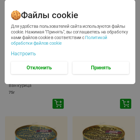
Файлы cookie
Для удобства пользователей сайта используются файлы
cookie. Нажимая "Принять", вы соглашаетесь
на обработку
нами файлов cookie в соответствии с
Политикой
обработки файлов cookie
-
12
%
-
24
%
Настроить
6.59
4.99
1.05
руб./
шт
руб./
шт
1.19
ТОФУ Vegetus ТВЕРДЫЙ
руб./
шт
Отклонить
Принять
230г
Корм влаж. для кош. с
чувств. пищевар. Пурина
Ван курица
75г