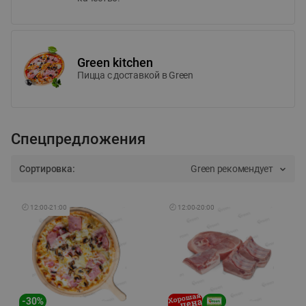
Green kitchen
Пицца c доставкой в Green
Спецпредложения
Сортировка:
Green рекомендует
🕘
12:00
-
21:00
🕘
12:00
-
20:00
-
30
%