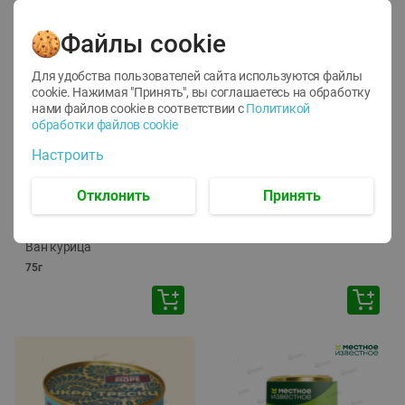
Файлы cookie
Для удобства пользователей сайта используются файлы
cookie. Нажимая "Принять", вы соглашаетесь
на обработку
нами файлов cookie в соответствии с
Политикой
обработки файлов cookie
-
12
%
-
24
%
Настроить
6.59
4.99
1.05
руб./
шт
руб./
шт
1.19
ТОФУ Vegetus ТВЕРДЫЙ
руб./
шт
Отклонить
Принять
230г
Корм влаж. для кош. с
чувств. пищевар. Пурина
Ван курица
75г