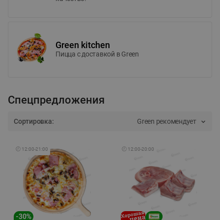
Green kitchen
Пицца c доставкой в Green
Спецпредложения
Сортировка:
Green рекомендует
🕘
12:00
-
21:00
🕘
12:00
-
20:00
-
30
%