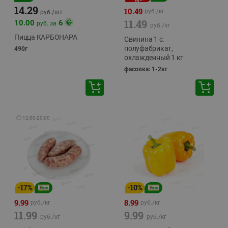
14.29
10.49
руб./
кг
руб./
шт
11.49
10.00
6
руб. за
руб./
кг
Пицца КАРБОНАРА
Свинина 1 с.
полуфабрикат,
490г
охлажденный 1 кг
фасовка: 1-2кг
🕘
12:00
-
20:00
-
17
%
-
10
%
9.99
8.99
руб./
кг
руб./
кг
11.99
9.99
руб./
кг
руб./
кг