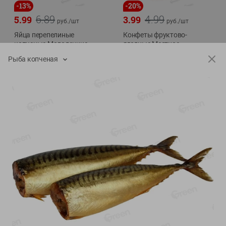
-
13
%
-
20
%
6.89
4.99
5.99
3.99
руб./
шт
руб./
шт
Яйца перепелиные
Конфеты фруктово-
копченые Молодецкие
ягодные Местное
Местное известное 20 шт
известное яблоко-тыква
Рыба копченая
упак Солигорска п/ф
Хоба
20шт в уп
60г
Показано 1-14 из 78
Показать 15-28 из 78
Каталог товаров
Специально для вас