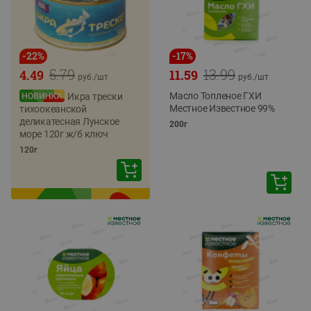
-
22
%
-
17
%
5.79
13.99
4.49
11.59
руб./
шт
руб./
шт
Масло Топленое ГХИ
Икра трески
Местное Известное 99%
тихоокеанской
деликатесная Лунское
200г
море 120г ж/б ключ
120г