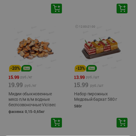
🕘
12:00
-
21:00
-
20
%
-
13
%
15.99
13.99
руб./
кг
руб./
шт
19.99
15.99
руб./
кг
руб./
шт
Мидии обыкновенные
Набор пирожных
мясо п/м в/м водные
Медовый бархат 580 г
беспозвоночные Vici вес
580г
фасовка: 0,15-0,65кг