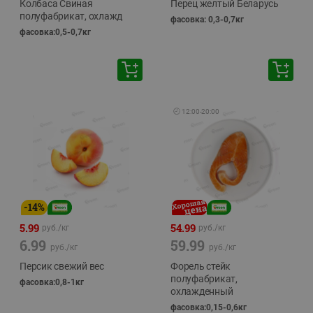
Колбаса Свиная
Перец желтый Беларусь
полуфабрикат, охлажд
фасовка: 0,3-0,7кг
фасовка:0,5-0,7кг
🕘
12:00
-
20:00
-
14
%
5.99
54.99
руб./
кг
руб./
кг
6.99
59.99
руб./
кг
руб./
кг
Персик свежий вес
Форель стейк
полуфабрикат,
фасовка:0,8-1кг
охлажденный
фасовка:0,15-0,6кг