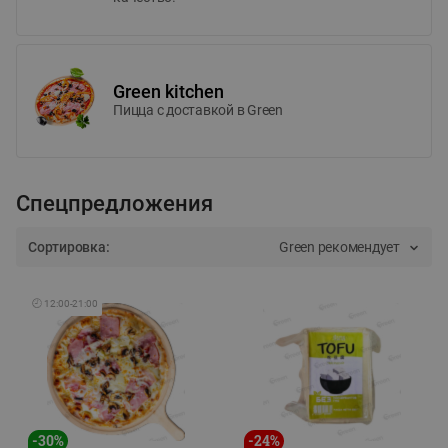
Green kitchen
Пицца c доставкой в Green
Спецпредложения
Сортировка:
Green рекомендует
🕘
12:00
-
21:00
-
30
%
-
24
%