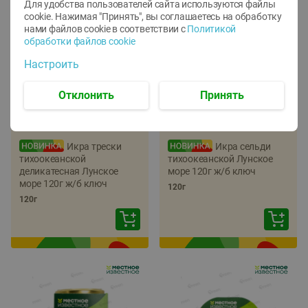
Для удобства пользователей сайта используются файлы
cookie. Нажимая "Принять", вы соглашаетесь
на обработку
нами файлов cookie в соответствии с
Политикой
обработки файлов cookie
Настроить
Отклонить
Принять
-
22
%
-
17
%
5.79
5.99
4.49
4.99
руб./
шт
руб./
шт
Икра трески
Икра сельди
тихоокеанской
тихоокеанской Лунское
деликатесная Лунское
море 120г ж/б ключ
море 120г ж/б ключ
120г
120г