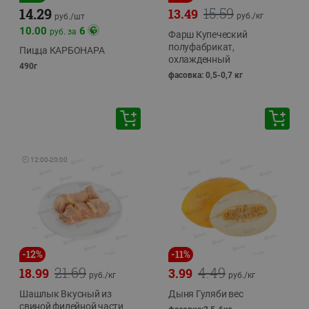
15.59
14.29
13.49
руб./
кг
руб./
шт
10.00
6
руб. за
Фарш Купеческий
полуфабрикат,
Пицца КАРБОНАРА
охлажденный
490г
фасовка: 0,5-0,7 кг
🕘
12:00
-
20:00
-
12
%
-
11
%
21.69
4.49
18.99
3.99
руб./
кг
руб./
кг
Шашлык Вкусный из
Дыня Гуляби вес
свиной филейной части