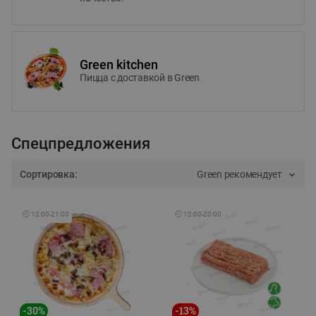
Green kitchen
Пицца c доставкой в Green
Спецпредложения
Сортировка:
Green рекомендует
🕘
12:00
-
21:00
🕘
12:00
-
20:00
-
30
%
-
13
%