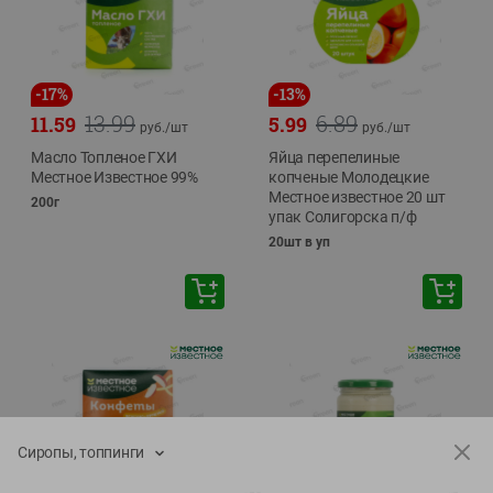
-
17
%
-
13
%
13.99
6.89
11.59
5.99
руб./
шт
руб./
шт
Масло Топленое ГХИ
Яйца перепелиные
Местное Известное 99%
копченые Молодецкие
Местное известное 20 шт
200г
упак Солигорска п/ф
20шт в уп
Сиропы, топпинги