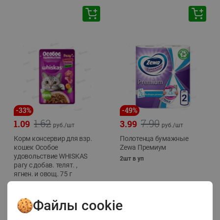
-
33
%
-
49
%
1.62
7.90
1.09
3.99
руб./
шт
руб./
шт
Корм консервир для взр.
Полотенца бумажные
кошек Особое
Zewa Премиум
удовольствие WHISKAS
2шт в уп
рагу с добав. телят. ,
ягнен. и овощ. 75 г
75г
Файлы cookie