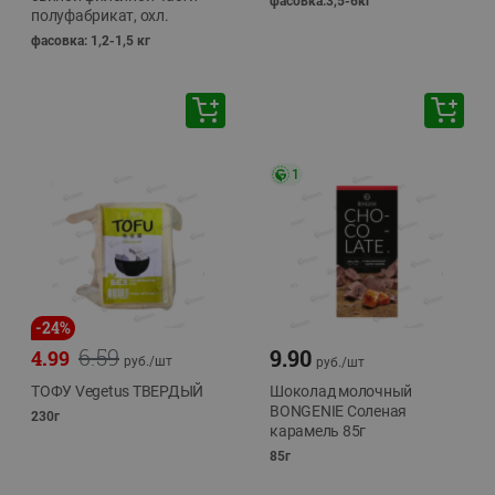
фасовка:3,5-6кг
полуфабрикат, охл.
фасовка: 1,2-1,5 кг
1
-
24
%
6.59
9.90
4.99
руб./
шт
руб./
шт
ТОФУ Vegetus ТВЕРДЫЙ
Шоколад молочный
BONGENIE Соленая
230г
карамель 85г
85г