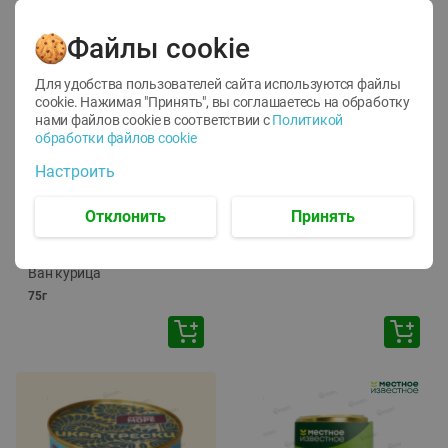
Файлы cookie
Для удобства пользователей сайта используются файлы
cookie. Нажимая "Принять", вы соглашаетесь
на обработку
нами файлов cookie в соответствии с
Политикой
обработки файлов cookie
-
12
%
-
24
%
Настроить
6.59
4.99
1.05
руб./
шт
руб./
шт
1.19
ТОФУ Vegetus ТВЕРДЫЙ
руб./
шт
Отклонить
Принять
230г
Корм влаж. для кош. с
чувств. пищевар. Пурина
Ван курица
75г