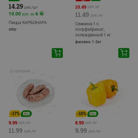
14.29
10.49
руб./
кг
руб./
шт
11.49
10.00
6
руб. за
руб./
кг
Пицца КАРБОНАРА
Свинина 1 с.
полуфабрикат,
490г
охлажденный 1 кг
фасовка: 1-2кг
🕘
12:00
-
20:00
-
17
%
-
10
%
9.99
8.99
руб./
кг
руб./
кг
11.99
9.99
руб./
кг
руб./
кг