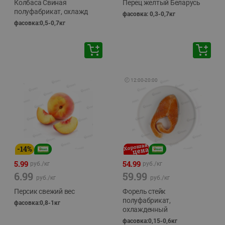
Колбаса Свиная
Перец желтый Беларусь
полуфабрикат, охлажд
фасовка: 0,3-0,7кг
фасовка:0,5-0,7кг
🕘
12:00
-
20:00
-
14
%
5.99
54.99
руб./
кг
руб./
кг
6.99
59.99
руб./
кг
руб./
кг
Персик свежий вес
Форель стейк
полуфабрикат,
фасовка:0,8-1кг
охлажденный
фасовка:0,15-0,6кг