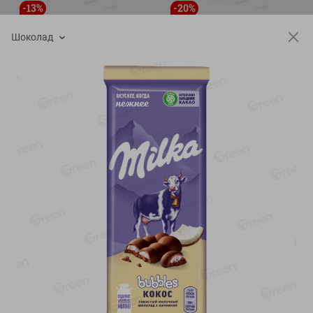
-
13
%
-
20
%
6.89
4.99
5.99
3.99
руб./
шт
руб./
шт
Шоколад
Яйца перепелиные
Конфеты фруктово-
копченые Молодецкие
ягодные Местное
Местное известное 20 шт
известное яблоко-тыква
упак Солигорска п/ф
Хоба
20шт в уп
60г
Показано 1-14 из 78
Показать 15-28 из 78
Каталог товаров
Специально для вас