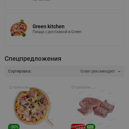
Green kitchen
Пицца c доставкой в Green
Спецпредложения
Сортировка:
Green рекомендует
🕘
12:00
-
21:00
🕘
12:00
-
20:00
-
30
%