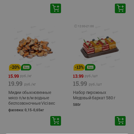
🕘
12:00
-
21:00
-
20
%
-
13
%
15.99
13.99
руб./
кг
руб./
шт
19.99
15.99
руб./
кг
руб./
шт
Мидии обыкновенные
Набор пирожных
мясо п/м в/м водные
Медовый бархат 580 г
беспозвоночные Vici вес
580г
фасовка: 0,15-0,65кг