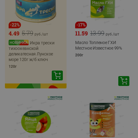
-
22
%
-
17
%
5.79
13.99
4.49
11.59
руб./
шт
руб./
шт
Масло Топленое ГХИ
Икра трески
Местное Известное 99%
тихоокеанской
деликатесная Лунское
200г
море 120г ж/б ключ
120г