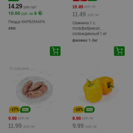
14.29
10.49
руб./
кг
руб./
шт
11.49
10.00
6
руб. за
руб./
кг
Пицца КАРБОНАРА
Свинина 1 с.
полуфабрикат,
490г
охлажденный 1 кг
фасовка: 1-2кг
🕘
12:00
-
20:00
-
17
%
-
10
%
9.99
8.99
руб./
кг
руб./
кг
11.99
9.99
руб./
кг
руб./
кг