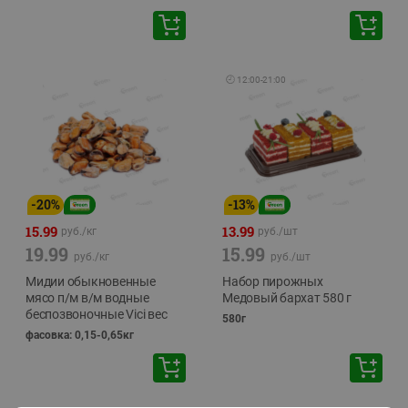
🕘
12:00
-
21:00
-
20
%
-
13
%
15.99
13.99
руб./
кг
руб./
шт
19.99
15.99
руб./
кг
руб./
шт
Мидии обыкновенные
Набор пирожных
мясо п/м в/м водные
Медовый бархат 580 г
беспозвоночные Vici вес
580г
фасовка: 0,15-0,65кг