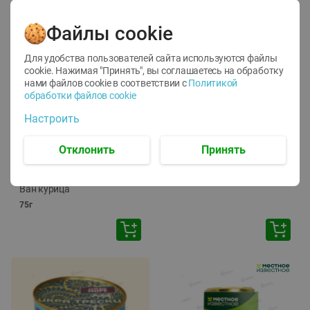
Файлы cookie
Для удобства пользователей сайта используются файлы
cookie. Нажимая "Принять", вы соглашаетесь
на обработку
нами файлов cookie в соответствии с
Политикой
обработки файлов cookie
-
12
%
-
24
%
Настроить
6.59
4.99
1.05
руб./
шт
руб./
шт
1.19
ТОФУ Vegetus ТВЕРДЫЙ
руб./
шт
Отклонить
Принять
230г
Корм влаж. для кош. с
чувств. пищевар. Пурина
Ван курица
75г