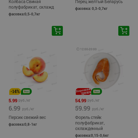
Колбаса Свиная
Перец желтый Беларусь
полуфабрикат, охлажд
фасовка: 0,3-0,7кг
фасовка:0,5-0,7кг
🕘
12:00
-
20:00
-
14
%
5.99
54.99
руб./
кг
руб./
кг
6.99
59.99
руб./
кг
руб./
кг
Персик свежий вес
Форель стейк
полуфабрикат,
фасовка:0,8-1кг
охлажденный
фасовка:0,15-0,6кг