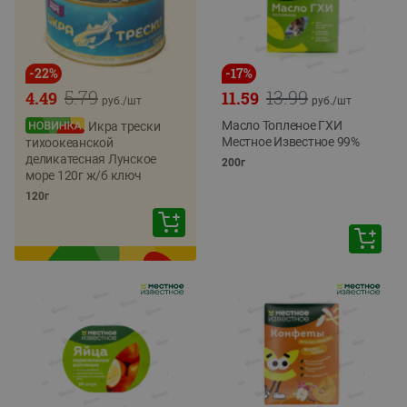
-
22
%
-
17
%
5.79
13.99
4.49
11.59
руб./
шт
руб./
шт
Масло Топленое ГХИ
Икра трески
Местное Известное 99%
тихоокеанской
деликатесная Лунское
200г
море 120г ж/б ключ
120г