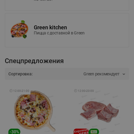
Green kitchen
Пицца c доставкой в Green
Спецпредложения
Сортировка:
Green рекомендует
🕘
12:00
-
21:00
🕘
12:00
-
20:00
-
30
%