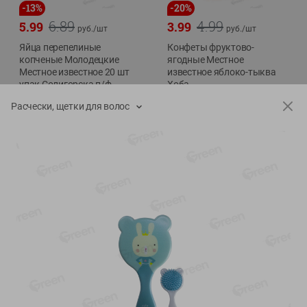
-
13
%
-
20
%
6.89
4.99
5.99
3.99
руб./
шт
руб./
шт
Яйца перепелиные
Конфеты фруктово-
копченые Молодецкие
ягодные Местное
Местное известное 20 шт
известное яблоко-тыква
упак Солигорска п/ф
Хоба
20шт в уп
60г
Расчески, щетки для волос
Показано 1-14 из 78
Показать 15-28 из 78
Каталог товаров
Специально для вас