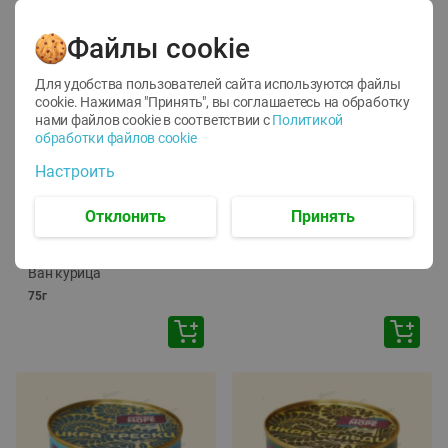
Файлы cookie
Для удобства пользователей сайта используются файлы
cookie. Нажимая "Принять", вы соглашаетесь
на обработку
нами файлов cookie в соответствии с
Политикой
обработки файлов cookie
-
12
%
-
24
%
Настроить
6.59
4.99
1.05
руб./
шт
руб./
шт
1.19
ТОФУ Vegetus ТВЕРДЫЙ
руб./
шт
Отклонить
Принять
230г
Корм влаж. для кош. с
чувств. пищевар. Пурина
Ван курица
75г