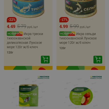
-
22
%
-
17
%
5.79
5.99
4.49
4.99
руб./
шт
руб./
шт
Икра трески
Икра сельди
тихоокеанской
тихоокеанской Лунское
деликатесная Лунское
море 120г ж/б ключ
море 120г ж/б ключ
120г
120г