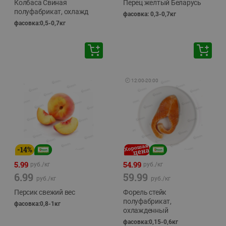
Колбаса Свиная
Перец желтый Беларусь
полуфабрикат, охлажд
фасовка: 0,3-0,7кг
фасовка:0,5-0,7кг
🕘
12:00
-
20:00
-
14
%
5.99
54.99
руб./
кг
руб./
кг
6.99
59.99
руб./
кг
руб./
кг
Персик свежий вес
Форель стейк
полуфабрикат,
фасовка:0,8-1кг
охлажденный
фасовка:0,15-0,6кг