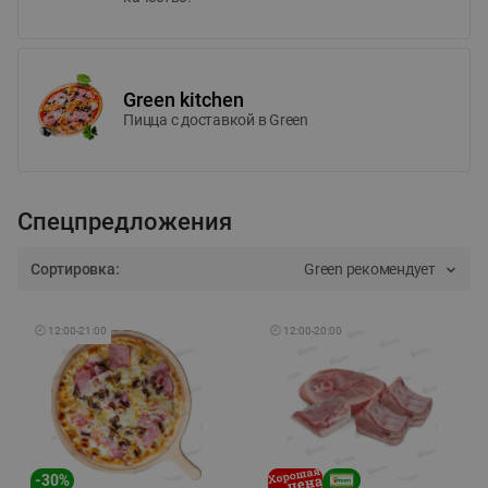
Green kitchen
Пицца c доставкой в Green
Спецпредложения
Сортировка:
Green рекомендует
🕘
12:00
-
21:00
🕘
12:00
-
20:00
-
30
%