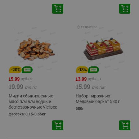
🕘
12:00
-
21:00
-
20
%
-
13
%
15.99
13.99
руб./
кг
руб./
шт
19.99
15.99
руб./
кг
руб./
шт
Мидии обыкновенные
Набор пирожных
мясо п/м в/м водные
Медовый бархат 580 г
беспозвоночные Vici вес
580г
фасовка: 0,15-0,65кг