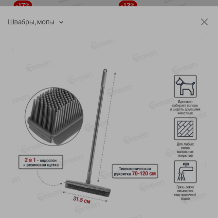
-
17
%
-
13
%
13.99
6.89
11.59
5.99
руб./
шт
руб./
шт
Швабры, мопы
Масло Топленое ГХИ
Яйца перепелиные
Местное Известное 99%
копченые Молодецкие
Местное известное 20 шт
200г
упак Солигорска п/ф
20шт в уп
Показано 1-14 из 79
Показать 15-28 из 79
Каталог товаров
Специально для вас