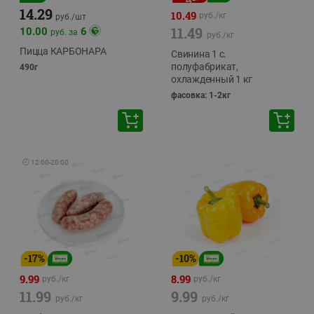
14.29
10.49
руб./
кг
руб./
шт
11.49
10.00
6
руб. за
руб./
кг
Пицца КАРБОНАРА
Свинина 1 с.
полуфабрикат,
490г
охлажденный 1 кг
фасовка: 1-2кг
🕘
12:00
-
20:00
-
17
%
-
10
%
9.99
8.99
руб./
кг
руб./
кг
11.99
9.99
руб./
кг
руб./
кг