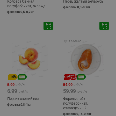
Колбаса Свиная
Перец желтый Беларусь
полуфабрикат, охлажд
фасовка: 0,3-0,7кг
фасовка:0,5-0,7кг
🕘
12:00
-
20:00
-
14
%
5.99
54.99
руб./
кг
руб./
кг
6.99
59.99
руб./
кг
руб./
кг
Персик свежий вес
Форель стейк
полуфабрикат,
фасовка:0,8-1кг
охлажденный
фасовка:0,15-0,6кг