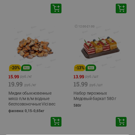
🕘
12:00
-
21:00
-
20
%
-
13
%
15.99
13.99
руб./
кг
руб./
шт
19.99
15.99
руб./
кг
руб./
шт
Мидии обыкновенные
Набор пирожных
мясо п/м в/м водные
Медовый бархат 580 г
беспозвоночные Vici вес
580г
фасовка: 0,15-0,65кг