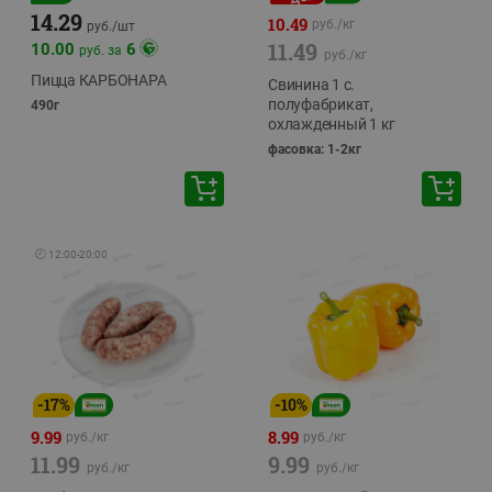
14.29
10.49
руб./
кг
руб./
шт
11.49
10.00
6
руб. за
руб./
кг
Пицца КАРБОНАРА
Свинина 1 с.
полуфабрикат,
490г
охлажденный 1 кг
фасовка: 1-2кг
🕘
12:00
-
20:00
-
17
%
-
10
%
9.99
8.99
руб./
кг
руб./
кг
11.99
9.99
руб./
кг
руб./
кг