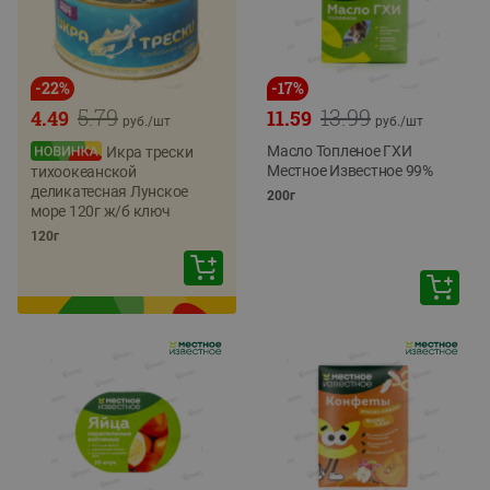
-
22
%
-
17
%
5.79
13.99
4.49
11.59
руб./
шт
руб./
шт
Масло Топленое ГХИ
Икра трески
Местное Известное 99%
тихоокеанской
деликатесная Лунское
200г
море 120г ж/б ключ
120г