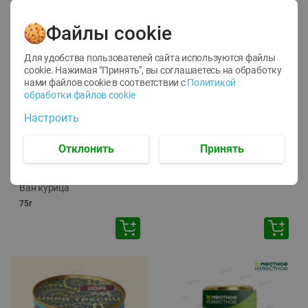
Файлы cookie
Для удобства пользователей сайта используются файлы
cookie. Нажимая "Принять", вы соглашаетесь
на обработку
нами файлов cookie в соответствии с
Политикой
обработки файлов cookie
-
12
%
-
24
%
Настроить
6.59
4.99
1.05
руб./
шт
руб./
шт
1.19
ТОФУ Vegetus ТВЕРДЫЙ
руб./
шт
Отклонить
Принять
230г
Корм влаж. для кош. с
чувств. пищевар. Пурина
Ван курица
75г