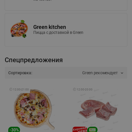
Green kitchen
Пицца c доставкой в Green
Спецпредложения
Сортировка:
Green рекомендует
🕘
12:00
-
21:00
🕘
12:00
-
20:00
-
30
%