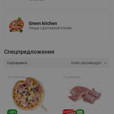
Green kitchen
Пицца c доставкой в Green
Спецпредложения
Сортировка:
Green рекомендует
🕘
12:00
-
21:00
🕘
12:00
-
20:00
-
30
%