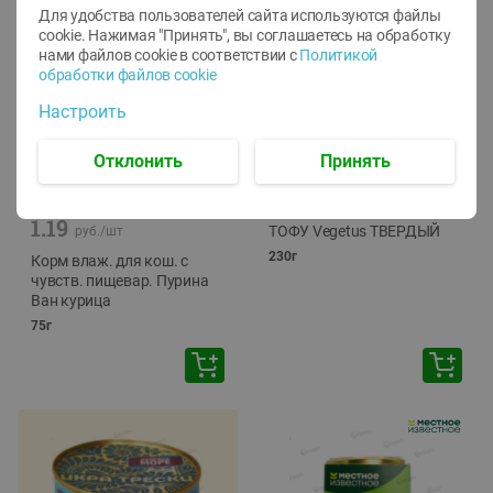
Для удобства пользователей сайта используются файлы
cookie. Нажимая "Принять", вы соглашаетесь
на обработку
нами файлов cookie в соответствии с
Политикой
обработки файлов cookie
Настроить
Отклонить
Принять
-
12
%
-
24
%
6.59
4.99
1.05
руб./
шт
руб./
шт
1.19
ТОФУ Vegetus ТВЕРДЫЙ
руб./
шт
230г
Корм влаж. для кош. с
чувств. пищевар. Пурина
Ван курица
75г