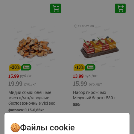
🕘
12:00
-
21:00
-
20
%
-
13
%
15.99
13.99
руб./
кг
руб./
шт
19.99
15.99
руб./
кг
руб./
шт
Мидии обыкновенные
Набор пирожных
мясо п/м в/м водные
Медовый бархат 580 г
беспозвоночные Vici вес
580г
фасовка: 0,15-0,65кг
Файлы cookie