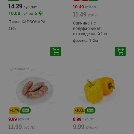
14.29
10.49
руб./
кг
руб./
шт
11.49
10.00
6
руб. за
руб./
кг
Пицца КАРБОНАРА
Свинина 1 с.
полуфабрикат,
490г
охлажденный 1 кг
фасовка: 1-2кг
🕘
12:00
-
20:00
-
17
%
-
10
%
9.99
8.99
руб./
кг
руб./
кг
11.99
9.99
руб./
кг
руб./
кг