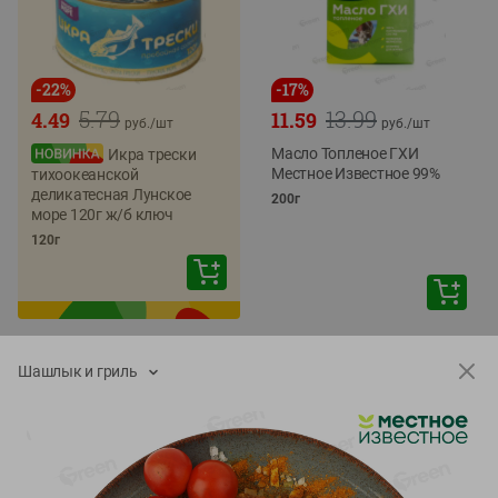
-
22
%
-
17
%
5.79
13.99
4.49
11.59
руб./
шт
руб./
шт
Масло Топленое ГХИ
Икра трески
Местное Известное 99%
тихоокеанской
деликатесная Лунское
200г
море 120г ж/б ключ
120г
Шашлык и гриль