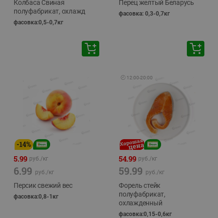
Колбаса Свиная
Перец желтый Беларусь
полуфабрикат, охлажд
фасовка: 0,3-0,7кг
фасовка:0,5-0,7кг
🕘
12:00
-
20:00
-
14
%
5.99
54.99
руб./
кг
руб./
кг
6.99
59.99
руб./
кг
руб./
кг
Персик свежий вес
Форель стейк
полуфабрикат,
фасовка:0,8-1кг
охлажденный
фасовка:0,15-0,6кг