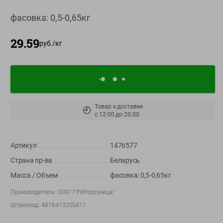
О сервисе
фасовка: 0,5-0,65кг
Настройки файлов cookie
29.59
руб./
кг
Мой Green
Приложение Green c
доставкой и бонусной картой
App
Google
AppGallery
Store
Play
Товар к доставке
🕘
с
12:00
до
20:00
Артикул
1476577
+375 44 560-60-61
Страна пр-ва
Беларусь
Время работы Call-центра: Пн.- Пт. с 09.00 до 17.00, СБ, ВС -
выходной
Масса / Объем
фасовка: 0,5-0,65кг
Производитель:
ООО "ГРИНрозница"
shop@green-market.by
Штрихкод:
4816413203411
Пишите нам свои вопросы, предложения и комментарии