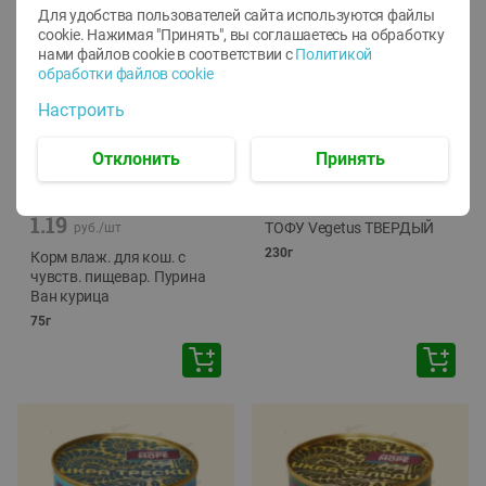
Для удобства пользователей сайта используются файлы
cookie. Нажимая "Принять", вы соглашаетесь
на обработку
нами файлов cookie в соответствии с
Политикой
обработки файлов cookie
Настроить
Отклонить
Принять
-
12
%
-
24
%
6.59
4.99
1.05
руб./
шт
руб./
шт
1.19
ТОФУ Vegetus ТВЕРДЫЙ
руб./
шт
230г
Корм влаж. для кош. с
чувств. пищевар. Пурина
Ван курица
75г