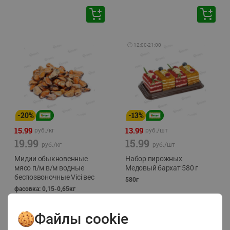
🕘
12:00
-
21:00
-
20
%
-
13
%
15.99
13.99
руб./
кг
руб./
шт
19.99
15.99
руб./
кг
руб./
шт
Мидии обыкновенные
Набор пирожных
мясо п/м в/м водные
Медовый бархат 580 г
беспозвоночные Vici вес
580г
фасовка: 0,15-0,65кг
Файлы cookie