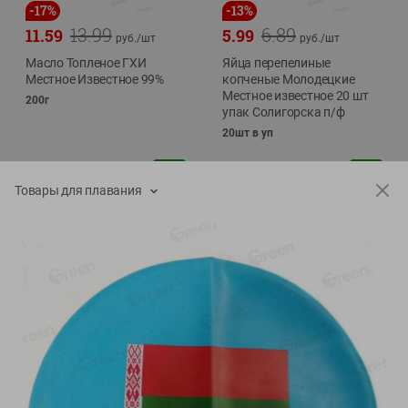
-
17
%
-
13
%
13.99
6.89
11.59
5.99
руб./
шт
руб./
шт
Масло Топленое ГХИ
Яйца перепелиные
Местное Известное 99%
копченые Молодецкие
Местное известное 20 шт
200г
упак Солигорска п/ф
20шт в уп
Товары для плавания
Показано 1-14 из 79
Показать 15-28 из 79
Каталог товаров
Специально для вас