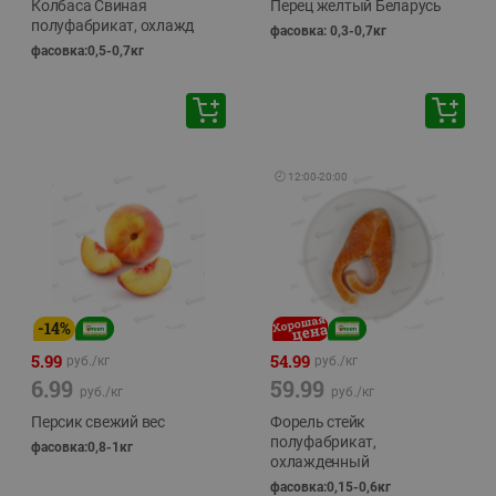
Колбаса Свиная
Перец желтый Беларусь
полуфабрикат, охлажд
фасовка: 0,3-0,7кг
фасовка:0,5-0,7кг
🕘
12:00
-
20:00
-
14
%
5.99
54.99
руб./
кг
руб./
кг
6.99
59.99
руб./
кг
руб./
кг
Персик свежий вес
Форель стейк
полуфабрикат,
фасовка:0,8-1кг
охлажденный
фасовка:0,15-0,6кг