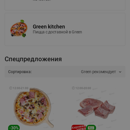
Green kitchen
Пицца c доставкой в Green
Спецпредложения
Сортировка:
Green рекомендует
🕘
12:00
-
21:00
🕘
12:00
-
20:00
-
30
%