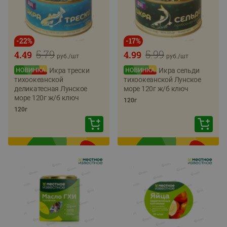
-
22
%
-
17
%
5.79
5.99
4.49
4.99
руб./
шт
руб./
шт
Икра трески
Икра сельди
тихоокеанской
тихоокеанской Лунское
деликатесная Лунское
море 120г ж/б ключ
море 120г ж/б ключ
120г
120г