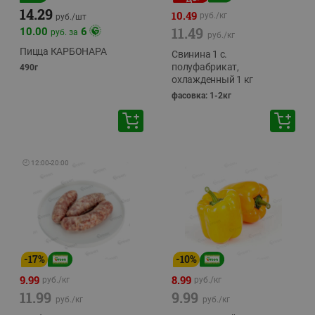
14.29
10.49
руб./
кг
руб./
шт
11.49
10.00
6
руб. за
руб./
кг
Пицца КАРБОНАРА
Свинина 1 с.
полуфабрикат,
490г
охлажденный 1 кг
фасовка: 1-2кг
🕘
12:00
-
20:00
-
17
%
-
10
%
9.99
8.99
руб./
кг
руб./
кг
11.99
9.99
руб./
кг
руб./
кг