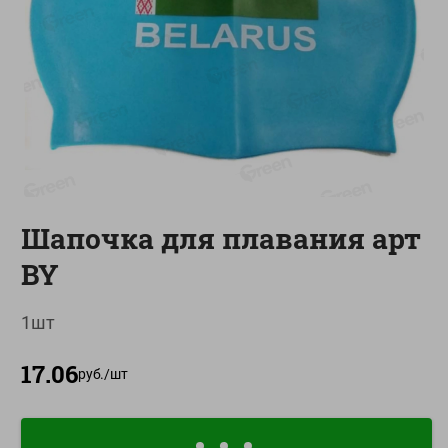
О сервисе
Настройки файлов cookie
Мой Green
Приложение Green c
доставкой и бонусной картой
App
Google
AppGallery
Store
Play
Шапочка для плавания арт
BY
+375 44 560-60-61
1шт
Время работы Call-центра: Пн.- Пт. с 09.00 до 17.00, СБ, ВС -
выходной
17.06
руб./
шт
shop@green-market.by
Пишите нам свои вопросы, предложения и комментарии