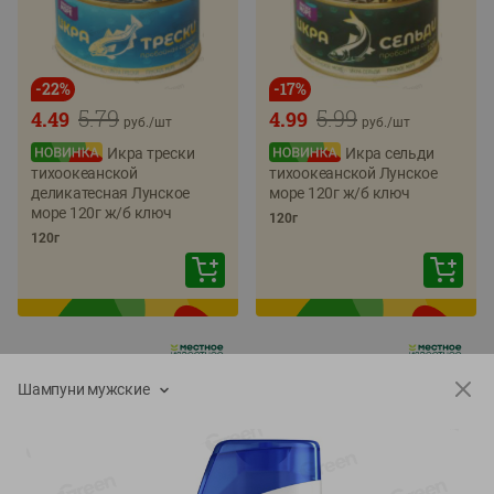
-
22
%
-
17
%
5.79
5.99
4.49
4.99
руб./
шт
руб./
шт
Икра трески
Икра сельди
тихоокеанской
тихоокеанской Лунское
деликатесная Лунское
море 120г ж/б ключ
море 120г ж/б ключ
120г
120г
Шампуни мужские