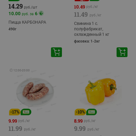
14.29
10.49
руб./
кг
руб./
шт
11.49
10.00
6
руб. за
руб./
кг
Пицца КАРБОНАРА
Свинина 1 с.
полуфабрикат,
490г
охлажденный 1 кг
фасовка: 1-2кг
🕘
12:00
-
20:00
-
17
%
-
10
%
9.99
8.99
руб./
кг
руб./
кг
11.99
9.99
руб./
кг
руб./
кг