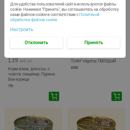
Для удобства пользователей сайта используются файлы
cookie. Нажимая "Принять", вы соглашаетесь
на обработку
нами файлов cookie в соответствии с
Политикой
обработки файлов cookie
Настроить
Отклонить
Принять
-
12
%
-
24
%
6.59
4.99
1.05
руб./
шт
руб./
шт
1.19
ТОФУ Vegetus ТВЕРДЫЙ
руб./
шт
230г
Корм влаж. для кош. с
чувств. пищевар. Пурина
Ван курица
75г