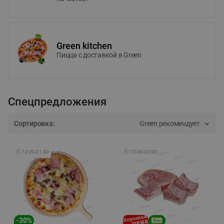
Green kitchen
Пицца c доставкой в Green
Спецпредложения
Сортировка:
Green рекомендует
🕘
12:00
-
21:00
🕘
12:00
-
20:00
-
30
%