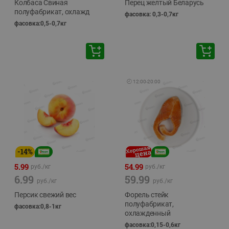
Колбаса Свиная
Перец желтый Беларусь
полуфабрикат, охлажд
фасовка: 0,3-0,7кг
фасовка:0,5-0,7кг
🕘
12:00
-
20:00
-
14
%
5.99
54.99
руб./
кг
руб./
кг
6.99
59.99
руб./
кг
руб./
кг
Персик свежий вес
Форель стейк
полуфабрикат,
фасовка:0,8-1кг
охлажденный
фасовка:0,15-0,6кг