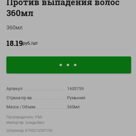
Против выпадения волос
О сервисе
360мл
Настройки файлов cookie
360мл
Мой Green
18.19
Приложение Green c
руб./
шт
доставкой и бонусной картой
App
Google
AppGallery
Store
Play
Артикул
1605759
+375 44 560-60-61
Страна пр-ва
Румыния
Время работы Call-центра: Пн.- Пт. с 09.00 до 17.00, СБ, ВС -
выходной
Масса / Объем
360мл
Производитель:
P&G
shop@green-market.by
Импортер:
Алиди-Вест
Пишите нам свои вопросы, предложения и комментарии
Штрихкод:
8700216587150