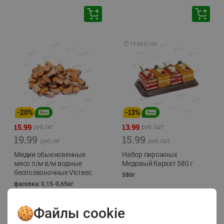
🕘
12:00
-
21:00
-
20
%
-
13
%
15.99
13.99
руб./
кг
руб./
шт
19.99
15.99
руб./
кг
руб./
шт
Мидии обыкновенные
Набор пирожных
мясо п/м в/м водные
Медовый бархат 580 г
беспозвоночные Vici вес
580г
фасовка: 0,15-0,65кг
Файлы cookie