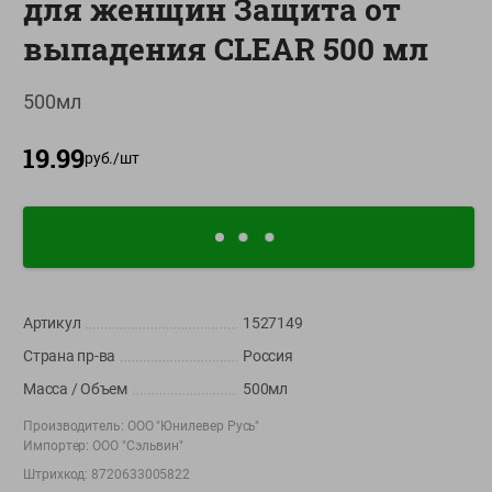
для женщин Защита от
О сервисе
выпадения CLEAR 500 мл
Настройки файлов cookie
500мл
Мой Green
19.99
Приложение Green c
руб./
шт
доставкой и бонусной картой
App
Google
AppGallery
Store
Play
Артикул
1527149
+375 44 560-60-61
Страна пр-ва
Россия
Время работы Call-центра: Пн.- Пт. с 09.00 до 17.00, СБ, ВС -
выходной
Масса / Объем
500мл
Производитель:
ООО "Юнилевер Русь"
shop@green-market.by
Импортер:
ООО "Сэльвин"
Пишите нам свои вопросы, предложения и комментарии
Штрихкод:
8720633005822