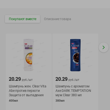
Вакансии
👋
Корпоративный сайт Green
Покупают вместе
Описание товара
©
2026
ООО «ГРИНрозница» - Доставка продуктов питания в
Минске.
Юридическая информация и условия пользовательского
соглашения
Номер уполномоченных рассматривать обращения покупателей в
соответствии с законодательством об обращениях граждан и
юридических лиц: Отдел торговли и услуг Администрации
Фрунзенского района г. Минска + 375 17 272 73 84 .
20.29
20.29
руб./
шт
руб./
шт
Номер и адрес электронной почты лица, уполномоченного
Шампунь жен. Clear Vita
Шампунь с ароматом
продавцом рассматривать обращения покупателей о нарушении их
Abe против перхоти
Axe DARK TEMPTATION
прав, предусмотренных законодательством о защите прав
Защита от выпадения
муж Clear 380 мл
потребителей: +375 44 560-60-61, shop@green-dostavka.by.
400мл
380мл
Способы оплаты товара: