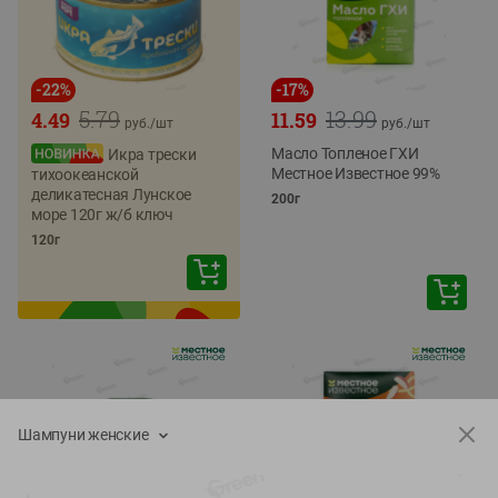
-
22
%
-
17
%
5.79
13.99
4.49
11.59
руб./
шт
руб./
шт
Масло Топленое ГХИ
Икра трески
Местное Известное 99%
тихоокеанской
деликатесная Лунское
200г
море 120г ж/б ключ
120г
Шампуни женские