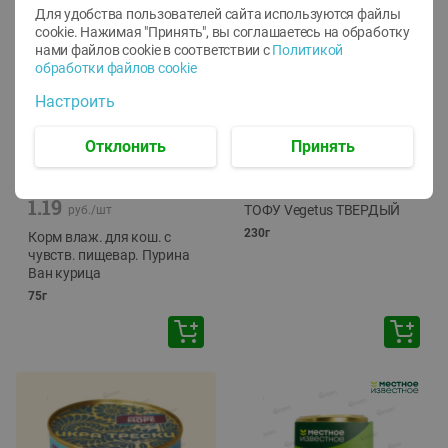
Для удобства пользователей сайта используются файлы
cookie. Нажимая "Принять", вы соглашаетесь
на обработку
нами файлов cookie в соответствии с
Политикой
обработки файлов cookie
Настроить
Отклонить
Принять
-
12
%
-
24
%
6.59
4.99
1.05
руб./
шт
руб./
шт
1.19
ТОФУ Vegetus ТВЕРДЫЙ
руб./
шт
230г
Корм влаж. для кош. с
чувств. пищевар. Пурина
Ван курица
75г