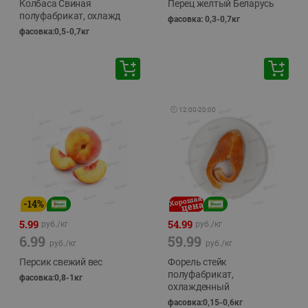
Колбаса Свиная
Перец желтый Беларусь
полуфабрикат, охлажд
фасовка: 0,3-0,7кг
фасовка:0,5-0,7кг
🕘
12:00
-
20:00
-
14
%
5.99
54.99
руб./
кг
руб./
кг
6.99
59.99
руб./
кг
руб./
кг
Персик свежий вес
Форель стейк
полуфабрикат,
фасовка:0,8-1кг
охлажденный
фасовка:0,15-0,6кг