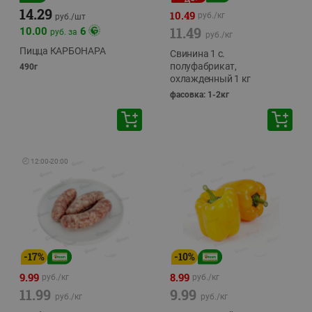
14.29
10.49
руб./
кг
руб./
шт
11.49
10.00
6
руб. за
руб./
кг
Пицца КАРБОНАРА
Свинина 1 с.
полуфабрикат,
490г
охлажденный 1 кг
фасовка: 1-2кг
🕘
12:00
-
20:00
-
17
%
-
10
%
9.99
8.99
руб./
кг
руб./
кг
11.99
9.99
руб./
кг
руб./
кг