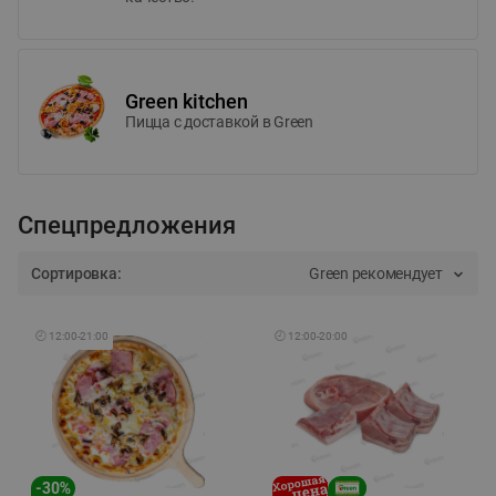
Green kitchen
Пицца c доставкой в Green
Спецпредложения
Сортировка:
Green рекомендует
🕘
12:00
-
21:00
🕘
12:00
-
20:00
-
30
%