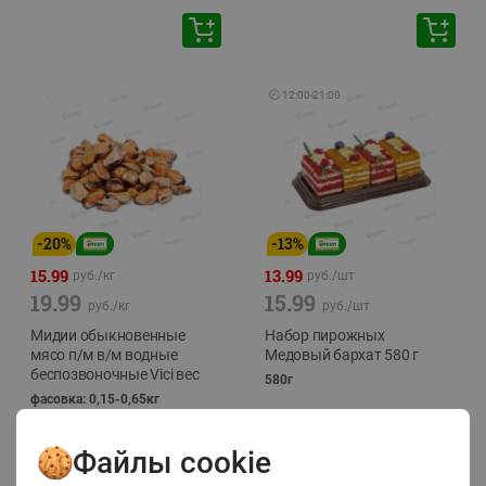
🕘
12:00
-
21:00
-
20
%
-
13
%
15.99
13.99
руб./
кг
руб./
шт
19.99
15.99
руб./
кг
руб./
шт
Мидии обыкновенные
Набор пирожных
мясо п/м в/м водные
Медовый бархат 580 г
беспозвоночные Vici вес
580г
фасовка: 0,15-0,65кг
Файлы cookie