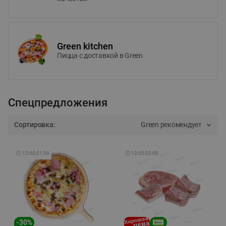
Green kitchen
Пицца c доставкой в Green
Спецпредложения
Сортировка:
Green рекомендует
🕘
12:00
-
21:00
🕘
12:00
-
20:00
-
30
%