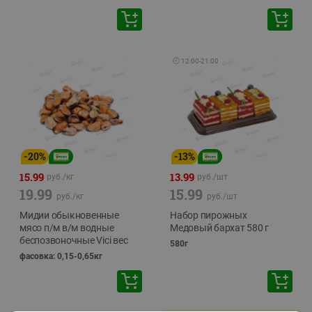
🕘
12:00
-
21:00
-
20
%
-
13
%
15.99
13.99
руб./
кг
руб./
шт
19.99
15.99
руб./
кг
руб./
шт
Мидии обыкновенные
Набор пирожных
мясо п/м в/м водные
Медовый бархат 580 г
беспозвоночные Vici вес
580г
фасовка: 0,15-0,65кг