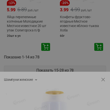
-
13
%
-
20
%
6.89
4.99
5.99
3.99
руб./
шт
руб./
шт
Яйца перепелиные
Конфеты фруктово-
копченые Молодецкие
ягодные Местное
Местное известное 20 шт
известное яблоко-тыква
упак Солигорска п/ф
Хоба
20шт в уп
60г
Показано 1-14 из 78
Показать 15-28 из 78
Шампуни женские
Каталог товаров
Специально для вас