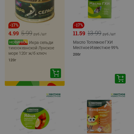
-
17
%
-
17
%
5.99
13.99
4.99
11.59
руб./
шт
руб./
шт
Масло Топленое ГХИ
Икра сельди
Местное Известное 99%
тихоокеанской Лунское
море 120г ж/б ключ
200г
120г