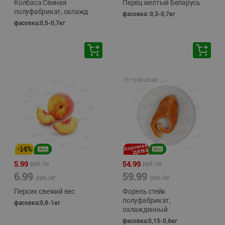
Колбаса Свиная
Перец желтый Беларусь
полуфабрикат, охлажд
фасовка: 0,3-0,7кг
фасовка:0,5-0,7кг
🕘
12:00
-
20:00
-
14
%
5.99
54.99
руб./
кг
руб./
кг
6.99
59.99
руб./
кг
руб./
кг
Персик свежий вес
Форель стейк
полуфабрикат,
фасовка:0,8-1кг
охлажденный
фасовка:0,15-0,6кг