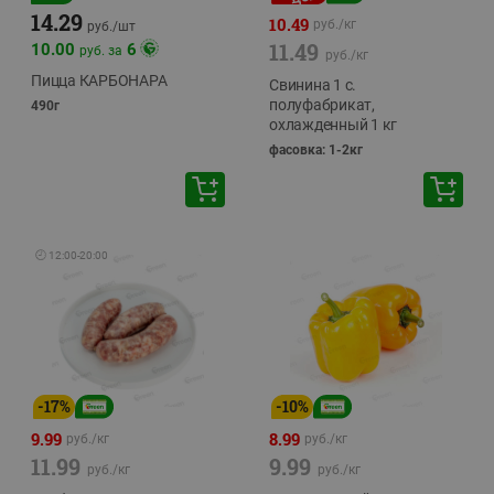
14.29
10.49
руб./
кг
руб./
шт
11.49
10.00
6
руб. за
руб./
кг
Пицца КАРБОНАРА
Свинина 1 с.
полуфабрикат,
490г
охлажденный 1 кг
фасовка: 1-2кг
🕘
12:00
-
20:00
-
17
%
-
10
%
9.99
8.99
руб./
кг
руб./
кг
11.99
9.99
руб./
кг
руб./
кг