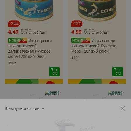
-
22
%
-
17
%
5.79
5.99
4.49
4.99
руб./
шт
руб./
шт
Икра трески
Икра сельди
тихоокеанской
тихоокеанской Лунское
деликатесная Лунское
море 120г ж/б ключ
море 120г ж/б ключ
120г
120г
Шампуни женские