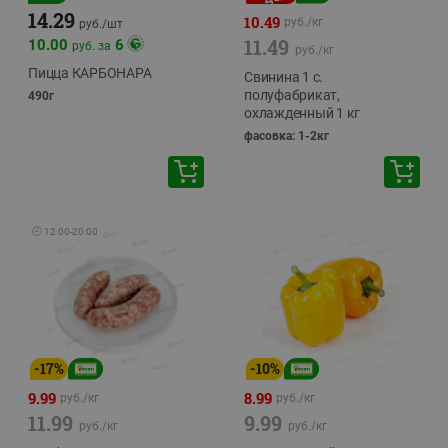
14.29
10.49
руб./
кг
руб./
шт
11.49
10.00
6
руб. за
руб./
кг
Пицца КАРБОНАРА
Свинина 1 с.
полуфабрикат,
490г
охлажденный 1 кг
фасовка: 1-2кг
🕘
12:00
-
20:00
-
17
%
-
10
%
9.99
8.99
руб./
кг
руб./
кг
11.99
9.99
руб./
кг
руб./
кг