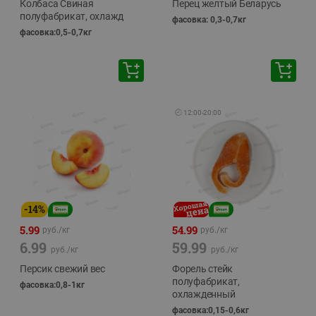
Колбаса Свиная
Перец желтый Беларусь
полуфабрикат, охлажд
фасовка: 0,3-0,7кг
фасовка:0,5-0,7кг
🕘
12:00
-
20:00
-
14
%
5.99
54.99
руб./
кг
руб./
кг
6.99
59.99
руб./
кг
руб./
кг
Персик свежий вес
Форель стейк
полуфабрикат,
фасовка:0,8-1кг
охлажденный
фасовка:0,15-0,6кг