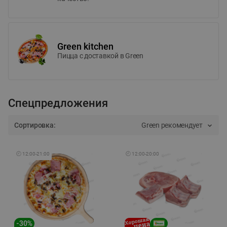
Green kitchen
Пицца c доставкой в Green
Спецпредложения
Сортировка:
Green рекомендует
🕘
12:00
-
21:00
🕘
12:00
-
20:00
-
30
%