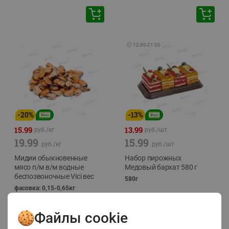
🕘
12:00
-
21:00
-
20
%
-
13
%
15.99
13.99
руб./
кг
руб./
шт
19.99
15.99
руб./
кг
руб./
шт
Мидии обыкновенные
Набор пирожных
мясо п/м в/м водные
Медовый бархат 580 г
беспозвоночные Vici вес
580г
фасовка: 0,15-0,65кг
Файлы cookie