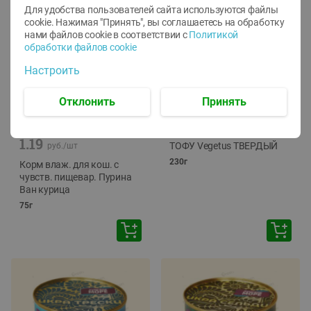
Для удобства пользователей сайта используются файлы
cookie. Нажимая "Принять", вы соглашаетесь
на обработку
нами файлов cookie в соответствии с
Политикой
обработки файлов cookie
Настроить
Отклонить
Принять
-
12
%
-
24
%
6.59
4.99
1.05
руб./
шт
руб./
шт
1.19
ТОФУ Vegetus ТВЕРДЫЙ
руб./
шт
230г
Корм влаж. для кош. с
чувств. пищевар. Пурина
Ван курица
75г