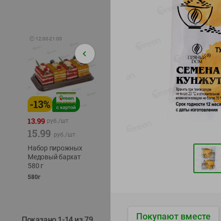
🕘
12:00
-
21:00
-
13
%
-
12
%
-
24
%
4.99
13.99
1.05
руб./
шт
руб./
шт
15.99
1.19
ТОФУ V
руб./
шт
руб./
шт
ТВЕРД
Набор пирожных
Корм влаж. для
230г
Медовый бархат
кош. с чувств.
580 г
пищевар. Пурина
Ван курица
580г
75г
Покупают вместе
Показано 1-14 из 79