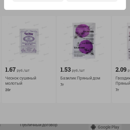
Показать 15-28 из 79
О сервисе
Мой Green
Оплата
История покупок
1.67
1.53
2.09
руб./
шт
руб./
шт
р
Условия доставки
Мои товары
Чеснок сушеный
Базилик Пряный дом
Гвозди
Возврат товара
молотый
Пряный
Обратная связь
7г
20г
7г
Оформление заказа
Приложение Green c
Приемка товара
доставкой и бонусно
Самовывоз
Рекламная игра
App Store
n
Публичный договор
Google Play