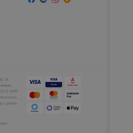
аб. 55
несена
2012.
УНП
лосуточно.
e»
с целью
тдел