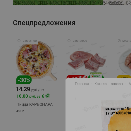
Спецпредложения
🕘
12:00
-
21:00
🕘
12:00
-
20:00
🕘
12:00
-
-
17
%
-
30
%
Главная
Каталог товаров
М
14.29
10.49
9.99
руб./
кг
руб
руб./
шт
11.49
11.99
10.00
6
руб. за
руб./
кг
Пицца КАРБОНАРА
Свинина 1 с.
Колбас
полуфабрикат,
полуфа
490г
охлажденный 1 кг
охлажд
фасовка: 1-2кг
фасовка: