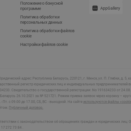
Положение о бонусной
AppGallery
программе
Политика обработки
персональных данных
Политика обработки файлов
cookie
Настройки файлов cookie
ридический адрес: Республика Беларусь, 220121, г. Минск, ул. П. Глебки, д. 5, к
дарственный регистр юридических лиц и индивидуальных предпринимателей в
34233.
Свидетельство о государственной регистрации: No 191634233 от 24.08.
Беларусь 26.10.2021 за № 521721. Режим приема заявок через корзину – круг
- Пт. с 09.00 до 17.00, СБ, ВС - выходной
.
На сайте
используются файлы «cooki
йтом.
Публичный договор.
ветствии с законодательством об обращениях граждан и юридических лиц: О
17 272 73 84 .