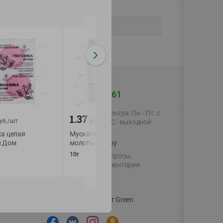
+375 44 560-60-61
Время работы Call-центра: Пн.- Пт. с
1.37
1.81
уб./
шт
руб./
шт
руб./
шт
09.00 до 17.00, СБ, ВС - выходной
ка целая
Мускатный орех
Овощи сушеные Ч
 Дом
shop@green-market.by
молотый Пряный дом
гранулир кусоч 1 
10г
20г
Пишите нам свои вопросы,
предложения и комментарии
й картой
Вакансии
👋
Корпоративный сайт Green