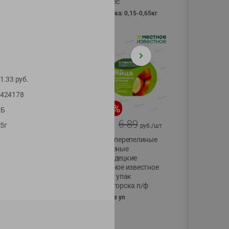
Vici вес
фасовка: 0,15-0,65кг
1.33
руб.
424178
-
17
%
-
13
%
РБ
13.99
6.89
11.59
5.99
5г
руб./
шт
руб./
шт
Масло Топленое
Яйца перепелиные
ГХИ Местное
копченые
Известное 99%
Молодецкие
Местное известное
200г
20 шт упак
Солигорска п/ф
20шт в уп