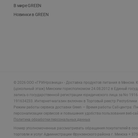
В мире GREEN
Новинки в GREEN
©
2026
ООО «ГРИНрозница» - Доставка продуктов питания в Минске.
Ю
(цокольный этаж) Минским горисполкомом 24.08.2012 в Единый госу
запись о государственной регистрации юридического лица за No 1916
191634233. Интернет-магазин включен в Торговый реестр Республики 
Режим работы сервиса доставки Green —
Время работы Call-центра: Пн.
персонализации сервисов и повышения удобства пользования веб-са
Политика обработки персональных данных
Номер уполномоченных рассматривать обращения покупателей в соот
торговли и услуг Администрации Фрунзенского района г. Минска + 375 