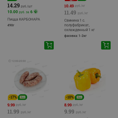
14.29
10.49
руб./
кг
руб./
шт
11.49
10.00
6
руб. за
руб./
кг
Пицца КАРБОНАРА
Свинина 1 с.
полуфабрикат,
490г
охлажденный 1 кг
фасовка: 1-2кг
🕘
12:00
-
20:00
-
17
%
-
10
%
9.99
8.99
руб./
кг
руб./
кг
11.99
9.99
руб./
кг
руб./
кг