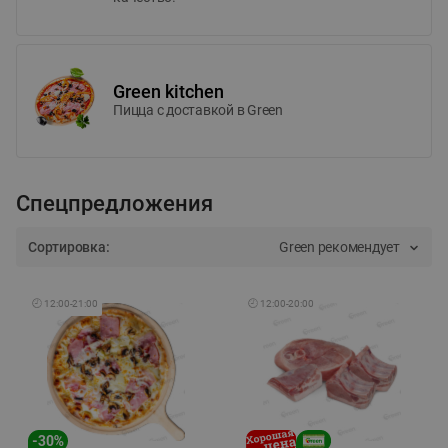
Green kitchen
Пицца c доставкой в Green
Спецпредложения
Сортировка:
Green рекомендует
🕘
12:00
-
21:00
🕘
12:00
-
20:00
-
30
%