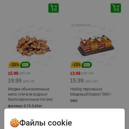
🕘
12:00
-
21:00
-
20
%
-
13
%
15.99
13.99
руб./
кг
руб./
шт
19.99
15.99
руб./
кг
руб./
шт
Мидии обыкновенные
Набор пирожных
мясо п/м в/м водные
Медовый бархат 580 г
беспозвоночные Vici вес
580г
фасовка: 0,15-0,65кг
Файлы cookie