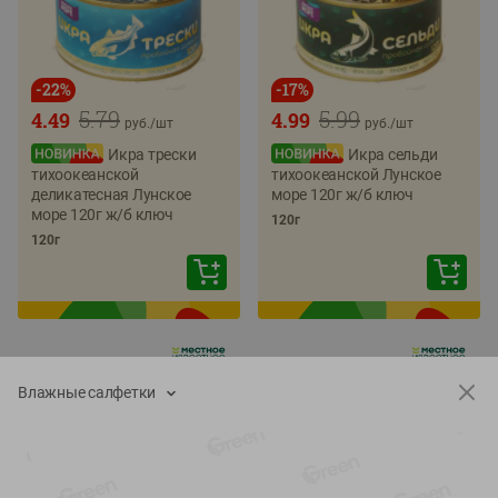
-
22
%
-
17
%
5.79
5.99
4.49
4.99
руб./
шт
руб./
шт
Икра трески
Икра сельди
тихоокеанской
тихоокеанской Лунское
деликатесная Лунское
море 120г ж/б ключ
море 120г ж/б ключ
120г
120г
Влажные салфетки