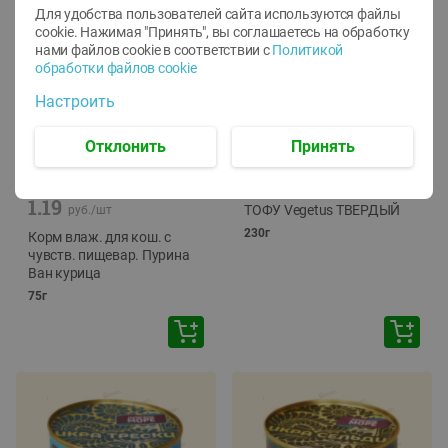
Для удобства пользователей сайта используются файлы
cookie. Нажимая "Принять", вы соглашаетесь
на обработку
нами файлов cookie в соответствии с
Политикой
обработки файлов cookie
Настроить
Отклонить
Принять
-
12
%
-
24
%
6.59
4.99
1.05
руб./
шт
руб./
шт
1.19
ТОФУ Vegetus ТВЕРДЫЙ
руб./
шт
230г
Корм влаж. для кош. с
чувств. пищевар. Пурина
Ван курица
75г