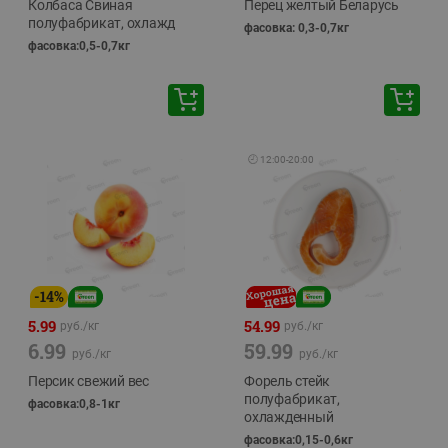
Колбаса Свиная
Перец желтый Беларусь
полуфабрикат, охлажд
фасовка: 0,3-0,7кг
фасовка:0,5-0,7кг
🕘
12:00
-
20:00
-
14
%
5.99
54.99
руб./
кг
руб./
кг
6.99
59.99
руб./
кг
руб./
кг
Персик свежий вес
Форель стейк
полуфабрикат,
фасовка:0,8-1кг
охлажденный
фасовка:0,15-0,6кг