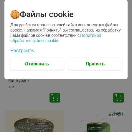
Файлы cookie
Для удобства пользователей сайта используются файлы
cookie. Нажимая "Принять", вы соглашаетесь
на обработку
нами файлов cookie в соответствии с
Политикой
обработки файлов cookie
-
12
%
-
24
%
Настроить
6.59
4.99
1.05
руб./
шт
руб./
шт
1.19
ТОФУ Vegetus ТВЕРДЫЙ
руб./
шт
Отклонить
Принять
230г
Корм влаж. для кош. с
чувств. пищевар. Пурина
Ван курица
75г