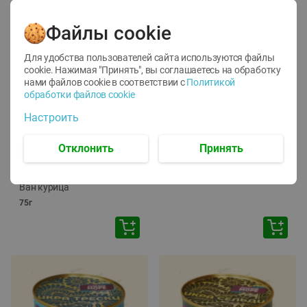
Файлы cookie
Для удобства пользователей сайта используются файлы
cookie. Нажимая "Принять", вы соглашаетесь
на обработку
нами файлов cookie в соответствии с
Политикой
обработки файлов cookie
-
12
%
-
24
%
Настроить
6.59
4.99
1.05
руб./
шт
руб./
шт
1.19
ТОФУ Vegetus ТВЕРДЫЙ
руб./
шт
Отклонить
Принять
230г
Корм влаж. для кош. с
чувств. пищевар. Пурина
Ван курица
75г