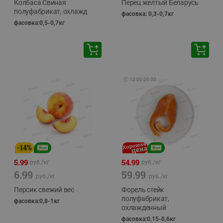
Колбаса Свиная
Перец желтый Беларусь
полуфабрикат, охлажд
фасовка: 0,3-0,7кг
фасовка:0,5-0,7кг
🕘
12:00
-
20:00
-
14
%
5.99
54.99
руб./
кг
руб./
кг
6.99
59.99
руб./
кг
руб./
кг
Персик свежий вес
Форель стейк
полуфабрикат,
фасовка:0,8-1кг
охлажденный
фасовка:0,15-0,6кг