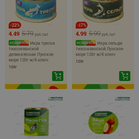
-
22
%
-
17
%
5.79
5.99
4.49
4.99
руб./
шт
руб./
шт
Икра трески
Икра сельди
тихоокеанской
тихоокеанской Лунское
деликатесная Лунское
море 120г ж/б ключ
море 120г ж/б ключ
120г
120г