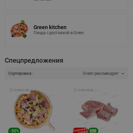
Green kitchen
Пицца c доставкой в Green
Спецпредложения
Сортировка:
Green рекомендует
🕘
12:00
-
21:00
🕘
12:00
-
20:00
-
30
%