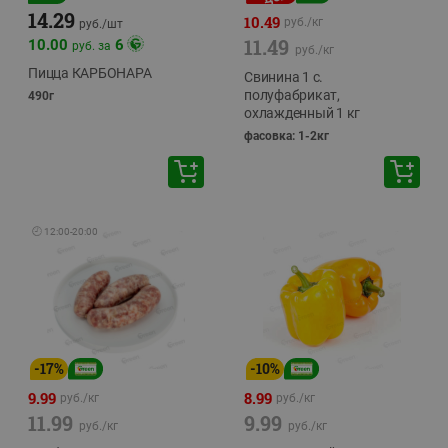
14.29
10.49
руб./
кг
руб./
шт
11.49
10.00
6
руб. за
руб./
кг
Пицца КАРБОНАРА
Свинина 1 с.
полуфабрикат,
490г
охлажденный 1 кг
фасовка: 1-2кг
🕘
12:00
-
20:00
-
17
%
-
10
%
9.99
8.99
руб./
кг
руб./
кг
11.99
9.99
руб./
кг
руб./
кг