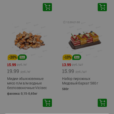
🕘
12:00
-
21:00
-
20
%
-
13
%
15.99
13.99
руб./
кг
руб./
шт
19.99
15.99
руб./
кг
руб./
шт
Мидии обыкновенные
Набор пирожных
мясо п/м в/м водные
Медовый бархат 580 г
беспозвоночные Vici вес
580г
фасовка: 0,15-0,65кг