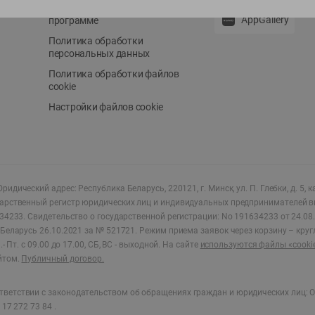
Положение о бонусной
AppGallery
программе
Политика обработки
персональных данных
Политика обработки файлов
cookie
Настройки файлов cookie
ридический адрес: Республика Беларусь, 220121, г. Минск, ул. П. Глебки, д. 5, к
дарственный регистр юридических лиц и индивидуальных предпринимателей в
34233.
Свидетельство о государственной регистрации: No 191634233 от 24.08.
Беларусь 26.10.2021 за № 521721. Режим приема заявок через корзину – круг
- Пт. с 09.00 до 17.00, СБ, ВС - выходной
.
На сайте
используются файлы «cooki
йтом.
Публичный договор.
ветствии с законодательством об обращениях граждан и юридических лиц: О
17 272 73 84 .