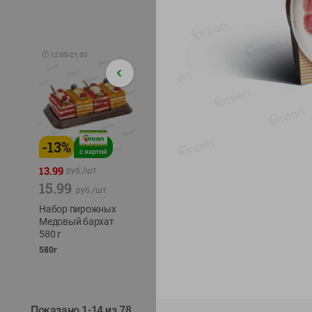
🕘
12:00
-
21:00
-
13
%
-
12
%
-
24
%
4.99
13.99
1.05
руб./
шт
руб./
шт
15.99
1.19
ТОФУ V
руб./
шт
руб./
шт
ТВЕРД
Набор пирожных
Корм влаж. для
230г
Медовый бархат
кош. с чувств.
580 г
пищевар. Пурина
Ван курица
580г
75г
Показано 1-14 из 78