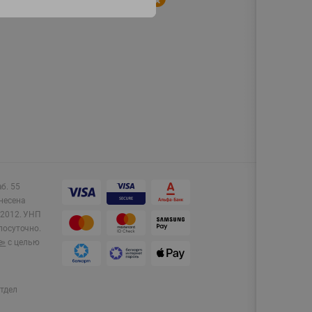
аб. 55
несена
2012.
УНП
лосуточно.
e»
с целью
тдел