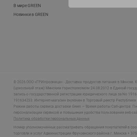
В мире GREEN
Новинки в GREEN
©
2026
ООО «ГРИНрозница» - Доставка продуктов питания в Минске.
Ю
(цокольный этаж) Минским горисполкомом 24.08.2012 в Единый госу
запись о государственной регистрации юридического лица за No 1916
191634233. Интернет-магазин включен в Торговый реестр Республики 
Режим работы сервиса доставки Green —
Время работы Call-центра: Пн.
персонализации сервисов и повышения удобства пользования веб-са
Политика обработки персональных данных
Номер уполномоченных рассматривать обращения покупателей в соот
торговли и услуг Администрации Фрунзенского района г. Минска + 375 