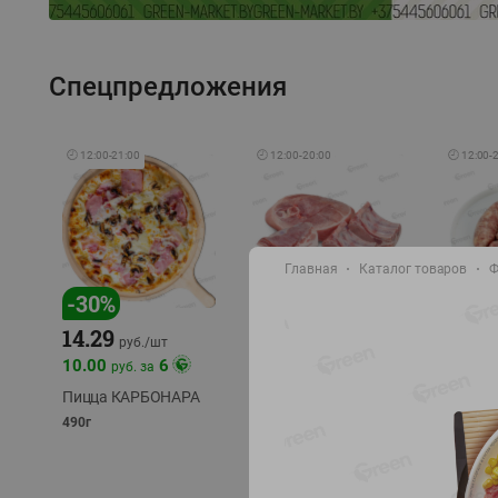
Спецпредложения
🕘
12:00
-
21:00
🕘
12:00
-
20:00
🕘
12:00
-
Главная
Каталог товаров
Ф
-
17
%
-
30
%
14.29
10.49
9.99
руб./
кг
руб
руб./
шт
11.49
11.99
10.00
6
руб. за
руб./
кг
Пицца КАРБОНАРА
Свинина 1 с.
Колбас
полуфабрикат,
полуфа
490г
охлажденный 1 кг
охлажд
фасовка: 1-2кг
фасовка: