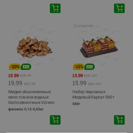
🕘
12:00
-
21:00
-
20
%
-
13
%
15.99
13.99
руб./
кг
руб./
шт
19.99
15.99
руб./
кг
руб./
шт
Мидии обыкновенные
Набор пирожных
мясо п/м в/м водные
Медовый бархат 580 г
беспозвоночные Vici вес
580г
фасовка: 0,15-0,65кг