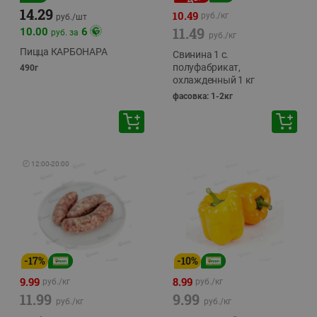
14.29
10.49
руб./
кг
руб./
шт
11.49
10.00
6
руб. за
руб./
кг
Пицца КАРБОНАРА
Свинина 1 с.
полуфабрикат,
490г
охлажденный 1 кг
фасовка: 1-2кг
🕘
12:00
-
20:00
-
17
%
-
10
%
9.99
8.99
руб./
кг
руб./
кг
11.99
9.99
руб./
кг
руб./
кг