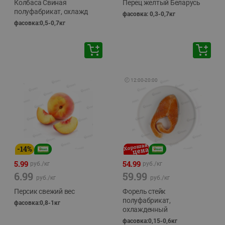
Колбаса Свиная
Перец желтый Беларусь
полуфабрикат, охлажд
фасовка: 0,3-0,7кг
фасовка:0,5-0,7кг
🕘
12:00
-
20:00
-
14
%
5.99
54.99
руб./
кг
руб./
кг
6.99
59.99
руб./
кг
руб./
кг
Персик свежий вес
Форель стейк
полуфабрикат,
фасовка:0,8-1кг
охлажденный
фасовка:0,15-0,6кг