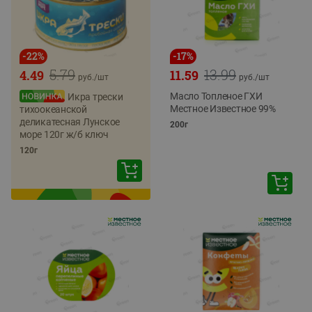
-
22
%
-
17
%
5.79
13.99
4.49
11.59
руб./
шт
руб./
шт
Масло Топленое ГХИ
Икра трески
Местное Известное 99%
тихоокеанской
деликатесная Лунское
200г
море 120г ж/б ключ
120г