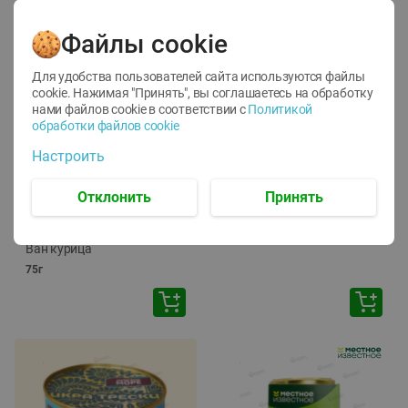
Файлы cookie
Для удобства пользователей сайта используются файлы
cookie. Нажимая "Принять", вы соглашаетесь
на обработку
нами файлов cookie в соответствии с
Политикой
обработки файлов cookie
-
12
%
-
24
%
Настроить
6.59
4.99
1.05
руб./
шт
руб./
шт
1.19
ТОФУ Vegetus ТВЕРДЫЙ
руб./
шт
Отклонить
Принять
230г
Корм влаж. для кош. с
чувств. пищевар. Пурина
Ван курица
75г