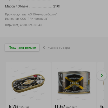
Вакансии
👋
Масса / Объем
210г
Корпоративный сайт Green
Производитель:
АО "Южморрыбфлот"
Импортер:
ООО "ГРИНрозница"
Штрихкод:
4680009030343
©
2026
ООО «ГРИНрозница» - Доставка продуктов питания в
Минске.
Покупают вместе
Описание товара
Юридическая информация и условия пользовательского
соглашения
Номер уполномоченных рассматривать обращения покупателей в
соответствии с законодательством об обращениях граждан и
юридических лиц: Отдел торговли и услуг Администрации
Фрунзенского района г. Минска + 375 17 272 73 84 .
Номер и адрес электронной почты лица, уполномоченного
продавцом рассматривать обращения покупателей о нарушении их
прав, предусмотренных законодательством о защите прав
потребителей: +375 44 560-60-61, shop@green-dostavka.by.
Способы оплаты товара:
6.75
11.67
6.7
руб./
шт
руб./
шт