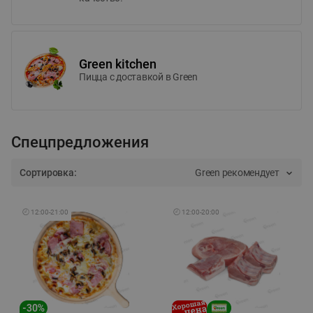
Green kitchen
Пицца c доставкой в Green
Спецпредложения
Сортировка:
Green рекомендует
🕘
12:00
-
21:00
🕘
12:00
-
20:00
-
30
%