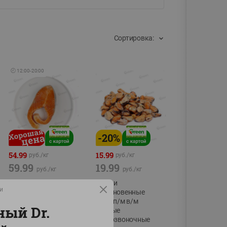
Сортировка:
🕘
12:00
-
20:00
-
20
%
54.99
15.99
руб./
кг
руб./
кг
59.99
19.99
руб./
кг
руб./
кг
Форель стейк
Мидии
и
полуфабрикат,
обыкновенные
охлажденный
мясо п/м в/м
ный Dr.
водные
фасовка:0,15-0,6кг
беспозвоночные