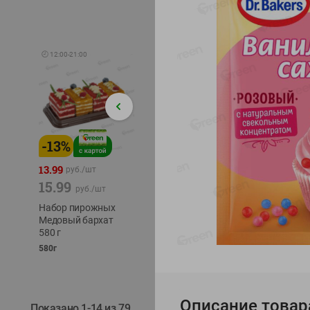
🕘
12:00
-
21:00
-
13
%
-
12
%
-
24
%
4.99
13.99
1.05
руб./
шт
руб./
шт
15.99
1.19
ТОФУ V
руб./
шт
руб./
шт
ТВЕРД
Набор пирожных
Корм влаж. для
230г
Медовый бархат
кош. с чувств.
580 г
пищевар. Пурина
Ван курица
580г
75г
Описание товар
Показано 1-14 из 79