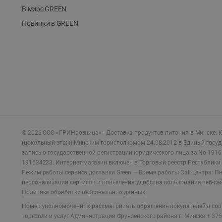
В мире GREEN
Новинки в GREEN
©
2026
ООО «ГРИНрозница» - Доставка продуктов питания в Минске.
Ю
(цокольный этаж) Минским горисполкомом 24.08.2012 в Единый госу
запись о государственной регистрации юридического лица за No 1916
191634233. Интернет-магазин включен в Торговый реестр Республики 
Режим работы сервиса доставки Green —
Время работы Call-центра: Пн.
персонализации сервисов и повышения удобства пользования веб-са
Политика обработки персональных данных
Номер уполномоченных рассматривать обращения покупателей в соот
торговли и услуг Администрации Фрунзенского района г. Минска + 375 