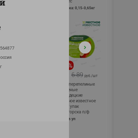
ый
Vici вес
фасовка: 0,15-0,65кг
е
564877
оссия
-
17
%
-
13
%
г
13.99
6.89
11.59
5.99
руб./
шт
руб./
шт
Масло Топленое
Яйца перепелиные
ГХИ Местное
копченые
Известное 99%
Молодецкие
Местное известное
200г
20 шт упак
Солигорска п/ф
20шт в уп