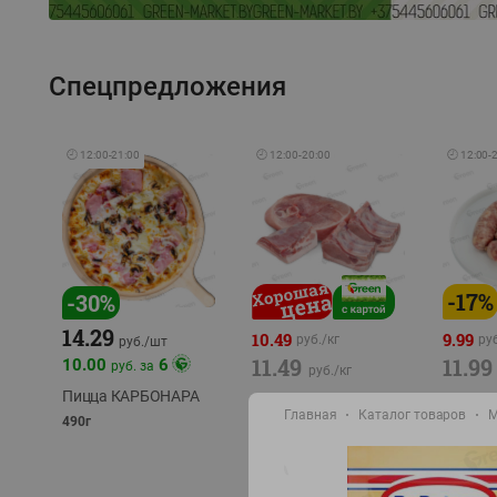
Спецпредложения
🕘
12:00
-
21:00
🕘
12:00
-
20:00
🕘
12:00
-
-
17
%
-
30
%
14.29
10.49
9.99
руб./
кг
руб
руб./
шт
11.49
11.99
10.00
6
руб. за
руб./
кг
Пицца КАРБОНАРА
Свинина 1 с.
Колбас
Главная
Каталог товаров
М
полуфабрикат,
полуфа
490г
охлажденный 1 кг
охлажд
фасовка: 1-2кг
фасовка: