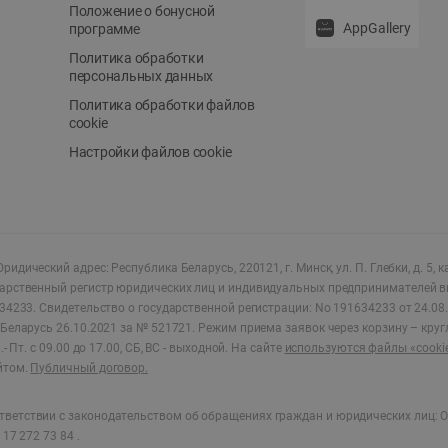
Положение о бонусной
AppGallery
программе
Политика обработки
персональных данных
Политика обработки файлов
cookie
Настройки файлов cookie
ридический адрес: Республика Беларусь, 220121, г. Минск, ул. П. Глебки, д. 5, к
дарственный регистр юридических лиц и индивидуальных предпринимателей в
34233.
Свидетельство о государственной регистрации: No 191634233 от 24.08.
Беларусь 26.10.2021 за № 521721. Режим приема заявок через корзину – круг
- Пт. с 09.00 до 17.00, СБ, ВС - выходной
.
На сайте
используются файлы «cooki
йтом.
Публичный договор.
ветствии с законодательством об обращениях граждан и юридических лиц: О
17 272 73 84 .