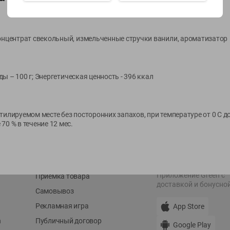
Показать 15-28 из 79
концентрат свекольный, измельченные стручки ванили, ароматизатор
оды – 100 г; Энергетическая ценность - 396 ккал
О сервисе
Мой Green
тилируемом месте без посторонних запахов, при температуре от 0 C до
Оплата
История покупок
70 % в течение 12 мес.
Условия доставки
Мои товары
Возврат товара
Обратная связь
Оформление заказа
Приложение Green c
Приемка товара
доставкой и бонусно
Самовывоз
Рекламная игра
App Store
n
Публичный договор
Google Play