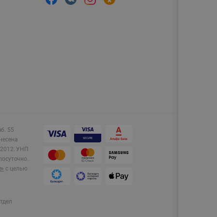
аб. 55
несена
2012.
УНП
лосуточно.
e»
с целью
тдел