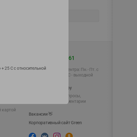
+375 44 560-60-61
 + 25 C с относительной
Время работы Call-центра: Пн.- Пт. с
09.00 до 17.00, СБ, ВС - выходной
shop@green-market.by
Пишите нам свои вопросы,
предложения и комментарии
й картой
Вакансии
👋
Корпоративный сайт Green