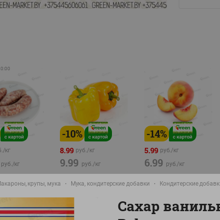
20:00
-
10
%
-
14
%
8.99
5.99
./
кг
руб./
кг
руб./
кг
9.99
6.99
руб./
кг
руб./
кг
руб./
кг
а Свиная
Перец желтый
Персик свежий вес
акароны, крупы, мука
Мука, кондитерские добавки
Кондитерские добавк
брикат,
Беларусь
фасовка:0,8-1кг
фасовка: 0,3-0,7кг
Сахар ваниль
0,5-0,7кг