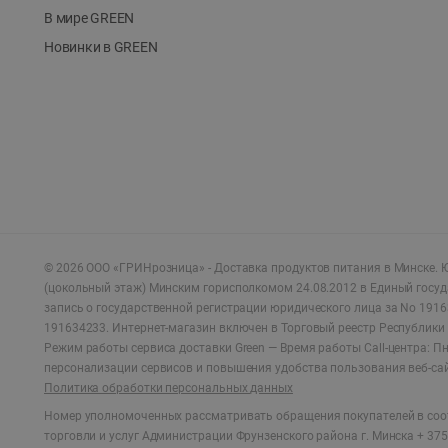
В мире GREEN
Новинки в GREEN
©
2026
ООО «ГРИНрозница» - Доставка продуктов питания в Минске.
Ю
(цокольный этаж) Минским горисполкомом 24.08.2012 в Единый госу
запись о государственной регистрации юридического лица за No 1916
191634233. Интернет-магазин включен в Торговый реестр Республики 
Режим работы сервиса доставки Green —
Время работы Call-центра: Пн.
персонализации сервисов и повышения удобства пользования веб-са
Политика обработки персональных данных
Номер уполномоченных рассматривать обращения покупателей в соот
торговли и услуг Администрации Фрунзенского района г. Минска + 375 