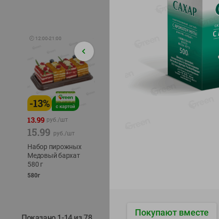
🕘
12:00
-
21:00
-
13
%
-
12
%
-
24
%
4.99
13.99
1.05
руб./
шт
руб./
шт
15.99
1.19
ТОФУ V
руб./
шт
руб./
шт
ТВЕРД
Набор пирожных
Корм влаж. для
230г
Медовый бархат
кош. с чувств.
580 г
пищевар. Пурина
Ван курица
580г
75г
Покупают вместе
Показано 1-14 из 78