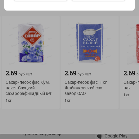
Показать 15-28 из 78
О сервисе
Мой Green
Оплата
История покупок
2.69
2.69
2.69
руб./
шт
руб./
шт
р
Условия доставки
Мои товары
Сахар- песок фас, бум.
Сахар-песок фас. 1 кг
Сахар- 
пакет Слуцкий
Жабинковский сах.
пак.
Возврат товара
Обратная связь
сахарорафинадный к-т
завод ОАО
1кг
Оформление заказа
1кг
1кг
Приложение Green c
Приемка товара
доставкой и бонусно
Самовывоз
Рекламная игра
App Store
n
Публичный договор
Google Play