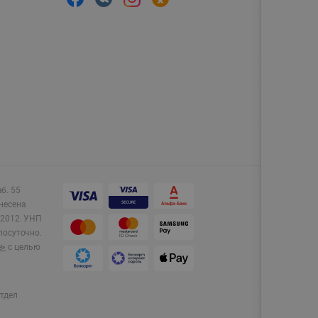
аб. 55
несена
2012.
УНП
лосуточно.
e»
с целью
тдел