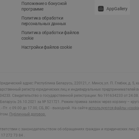
Положение о бонусной
AppGallery
программе
Политика обработки
персональных данных
Политика обработки файлов
cookie
Настройки файлов cookie
ридический адрес: Республика Беларусь, 220121, г. Минск, ул. П. Глебки, д. 5, к
дарственный регистр юридических лиц и индивидуальных предпринимателей в
34233.
Свидетельство о государственной регистрации: No 191634233 от 24.08.
Беларусь 26.10.2021 за № 521721. Режим приема заявок через корзину – круг
- Пт. с 09.00 до 17.00, СБ, ВС - выходной
.
На сайте
используются файлы «cooki
йтом.
Публичный договор.
ветствии с законодательством об обращениях граждан и юридических лиц: О
17 272 73 84 .