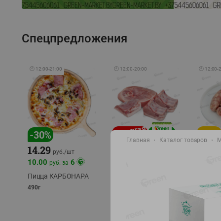
Спецпредложения
🕘
12:00
-
21:00
🕘
12:00
-
20:00
🕘
12:00
-
-
17
%
-
30
%
Главная
Каталог товаров
М
14.29
10.49
9.99
руб./
кг
руб
руб./
шт
11.49
11.99
10.00
6
руб. за
руб./
кг
Пицца КАРБОНАРА
Свинина 1 с.
Колбас
полуфабрикат,
полуфа
490г
охлажденный 1 кг
охлажд
фасовка: 1-2кг
фасовка: