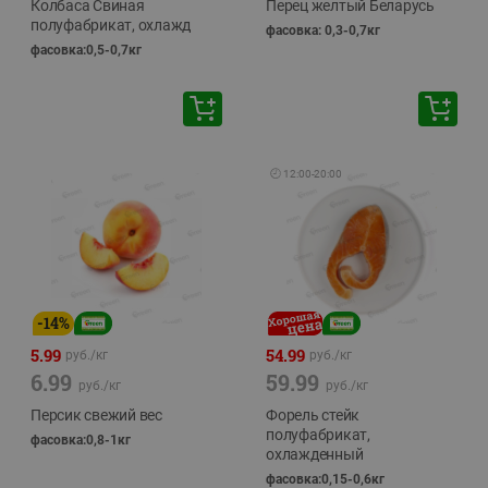
Колбаса Свиная
Перец желтый Беларусь
полуфабрикат, охлажд
фасовка: 0,3-0,7кг
фасовка:0,5-0,7кг
🕘
12:00
-
20:00
-
14
%
5.99
54.99
руб./
кг
руб./
кг
6.99
59.99
руб./
кг
руб./
кг
Персик свежий вес
Форель стейк
полуфабрикат,
фасовка:0,8-1кг
охлажденный
фасовка:0,15-0,6кг