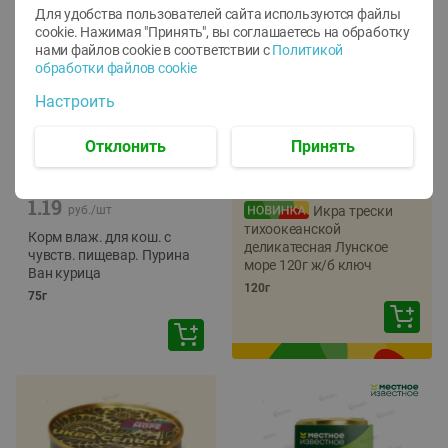
Для удобства пользователей сайта используются файлы
cookie. Нажимая "Принять", вы соглашаетесь
на обработку
нами файлов cookie в соответствии с
Политикой
обработки файлов cookie
Настроить
Отклонить
Принять
-
12
%
-
22
%
5.79
4.49
1.05
руб./
шт
руб./
шт
1.19
руб./
шт
Икра трески
тихоокеанской
Корм влаж. для кош. с
деликатесная Лунское
чувств. пищевар. Пурина
море 120г ж/б ключ
Ван курица
120г
75г