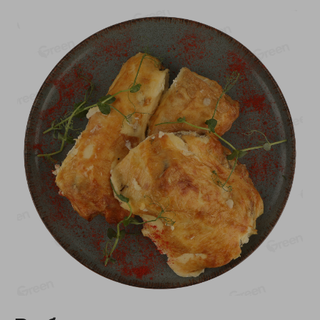
-
13
%
-
20
%
6.89
4.99
5.99
3.99
руб./
шт
руб./
шт
Яйца перепелиные
Конфеты фруктово-
копченые Молодецкие
ягодные Местное
Местное известное 20 шт
известное яблоко-тыква
упак Солигорска п/ф
Хоба
20шт в уп
60г
Показано 1-14 из 78
Показать 15-28 из 78
Каталог товаров
Специально для вас