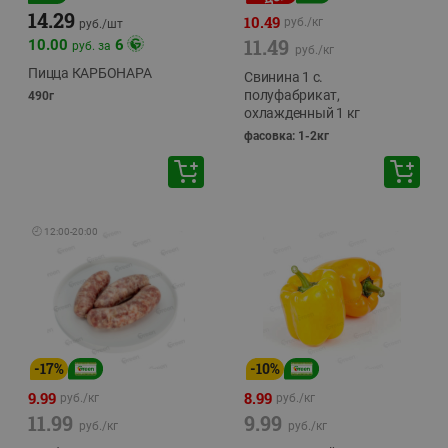
14.29
10.49
руб./
кг
руб./
шт
11.49
10.00
6
руб. за
руб./
кг
Пицца КАРБОНАРА
Свинина 1 с.
полуфабрикат,
490г
охлажденный 1 кг
фасовка: 1-2кг
🕘
12:00
-
20:00
-
17
%
-
10
%
9.99
8.99
руб./
кг
руб./
кг
11.99
9.99
руб./
кг
руб./
кг