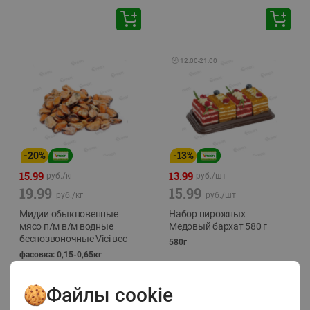
🕘
12:00
-
21:00
-
20
%
-
13
%
15.99
13.99
руб./
кг
руб./
шт
19.99
15.99
руб./
кг
руб./
шт
Мидии обыкновенные
Набор пирожных
мясо п/м в/м водные
Медовый бархат 580 г
беспозвоночные Vici вес
580г
фасовка: 0,15-0,65кг
Файлы cookie