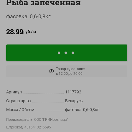
Рыба запеченная
О сервисе
фасовка: 0,6-0,8кг
Настройки файлов cookie
28.99
Мой Green
руб./
кг
Приложение Green c
доставкой и бонусной картой
App
Google
AppGallery
Store
Play
Товар к доставке
🕘
с
12:00
до
20:00
+375 44 560-60-61
Артикул
1117792
Время работы Call-центра: Пн.- Пт. с 09.00 до 17.00, СБ, ВС -
Страна пр-ва
Беларусь
выходной
Масса / Объем
фасовка: 0,6-0,8кг
shop@green-market.by
Производитель:
ООО "ГРИНрозница"
Пишите нам свои вопросы, предложения и комментарии
Штрихкод:
4816413216695