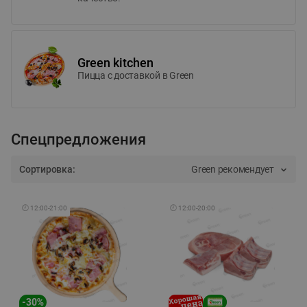
Green kitchen
Пицца c доставкой в Green
Спецпредложения
Сортировка:
Green рекомендует
🕘
12:00
-
21:00
🕘
12:00
-
20:00
-
30
%