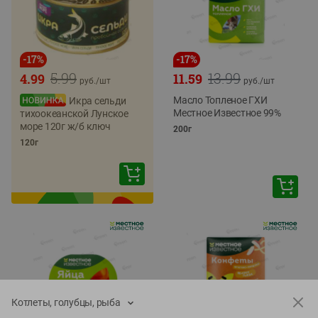
-
17
%
-
17
%
5.99
13.99
4.99
11.59
руб./
шт
руб./
шт
Масло Топленое ГХИ
Икра сельди
Местное Известное 99%
тихоокеанской Лунское
море 120г ж/б ключ
200г
120г
Котлеты, голубцы, рыба