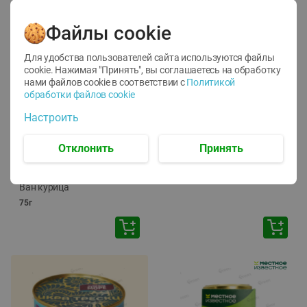
Файлы cookie
Для удобства пользователей сайта используются файлы
cookie. Нажимая "Принять", вы соглашаетесь
на обработку
нами файлов cookie в соответствии с
Политикой
обработки файлов cookie
-
12
%
-
24
%
Настроить
6.59
4.99
1.05
руб./
шт
руб./
шт
1.19
ТОФУ Vegetus ТВЕРДЫЙ
руб./
шт
Отклонить
Принять
230г
Корм влаж. для кош. с
чувств. пищевар. Пурина
Ван курица
75г