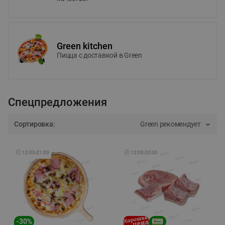
Green kitchen
Пицца c доставкой в Green
Спецпредложения
Сортировка:
Green рекомендует
🕘
12:00
-
21:00
🕘
12:00
-
20:00
-
30
%