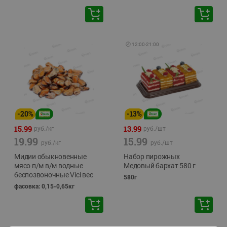
🕘
12:00
-
21:00
-
20
%
-
13
%
15.99
13.99
руб./
кг
руб./
шт
19.99
15.99
руб./
кг
руб./
шт
Мидии обыкновенные
Набор пирожных
мясо п/м в/м водные
Медовый бархат 580 г
беспозвоночные Vici вес
580г
фасовка: 0,15-0,65кг