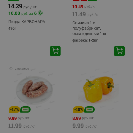
14.29
10.49
руб./
кг
руб./
шт
11.49
10.00
6
руб. за
руб./
кг
Пицца КАРБОНАРА
Свинина 1 с.
полуфабрикат,
490г
охлажденный 1 кг
фасовка: 1-2кг
🕘
12:00
-
20:00
-
17
%
-
10
%
9.99
8.99
руб./
кг
руб./
кг
11.99
9.99
руб./
кг
руб./
кг