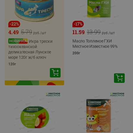
-
22
%
-
17
%
5.79
13.99
4.49
11.59
руб./
шт
руб./
шт
Масло Топленое ГХИ
Икра трески
Местное Известное 99%
тихоокеанской
деликатесная Лунское
200г
море 120г ж/б ключ
120г