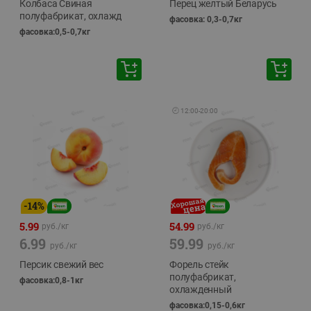
Колбаса Свиная
Перец желтый Беларусь
полуфабрикат, охлажд
фасовка: 0,3-0,7кг
фасовка:0,5-0,7кг
🕘
12:00
-
20:00
-
14
%
5.99
54.99
руб./
кг
руб./
кг
6.99
59.99
руб./
кг
руб./
кг
Персик свежий вес
Форель стейк
полуфабрикат,
фасовка:0,8-1кг
охлажденный
фасовка:0,15-0,6кг