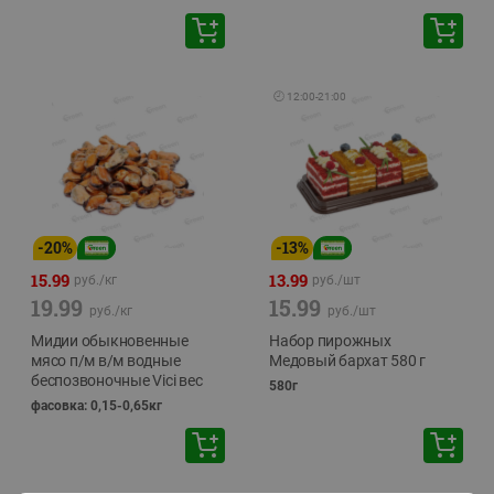
🕘
12:00
-
21:00
-
20
%
-
13
%
15.99
13.99
руб./
кг
руб./
шт
19.99
15.99
руб./
кг
руб./
шт
Мидии обыкновенные
Набор пирожных
мясо п/м в/м водные
Медовый бархат 580 г
беспозвоночные Vici вес
580г
фасовка: 0,15-0,65кг