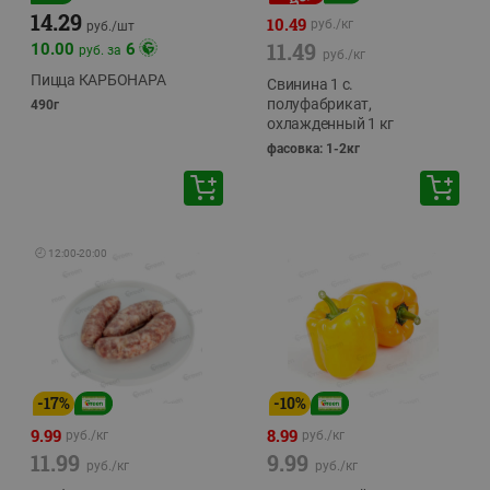
14.29
10.49
руб./
кг
руб./
шт
11.49
10.00
6
руб. за
руб./
кг
Пицца КАРБОНАРА
Свинина 1 с.
полуфабрикат,
490г
охлажденный 1 кг
фасовка: 1-2кг
🕘
12:00
-
20:00
-
17
%
-
10
%
9.99
8.99
руб./
кг
руб./
кг
11.99
9.99
руб./
кг
руб./
кг