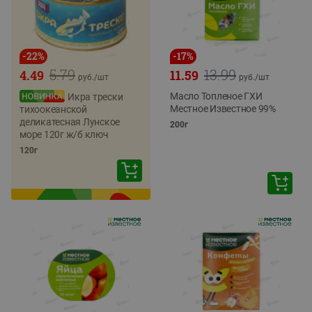
-
22
%
-
17
%
5.79
13.99
4.49
11.59
руб./
шт
руб./
шт
Масло Топленое ГХИ
Икра трески
Местное Известное 99%
тихоокеанской
деликатесная Лунское
200г
море 120г ж/б ключ
120г