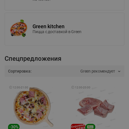
Green kitchen
Пицца c доставкой в Green
Спецпредложения
Сортировка:
Green рекомендует
🕘
12:00
-
21:00
🕘
12:00
-
20:00
-
30
%