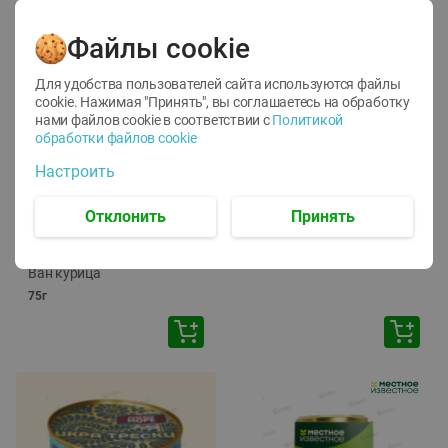
Файлы cookie
Для удобства пользователей сайта используются файлы
cookie. Нажимая "Принять", вы соглашаетесь
на обработку
нами файлов cookie в соответствии с
Политикой
обработки файлов cookie
-
12
%
-
24
%
Настроить
6.59
4.99
1.05
руб./
шт
руб./
шт
1.19
ТОФУ Vegetus ТВЕРДЫЙ
руб./
шт
Отклонить
Принять
230г
Корм влаж. для кош. с
чувств. пищевар. Пурина
Ван курица
75г