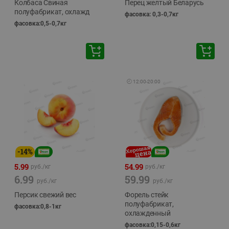
Колбаса Свиная
Перец желтый Беларусь
полуфабрикат, охлажд
фасовка: 0,3-0,7кг
фасовка:0,5-0,7кг
🕘
12:00
-
20:00
-
14
%
5.99
54.99
руб./
кг
руб./
кг
6.99
59.99
руб./
кг
руб./
кг
Персик свежий вес
Форель стейк
полуфабрикат,
фасовка:0,8-1кг
охлажденный
фасовка:0,15-0,6кг