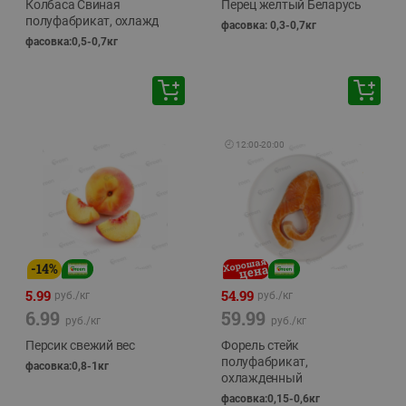
Колбаса Свиная
Перец желтый Беларусь
полуфабрикат, охлажд
фасовка: 0,3-0,7кг
фасовка:0,5-0,7кг
🕘
12:00
-
20:00
-
14
%
5.99
54.99
руб./
кг
руб./
кг
6.99
59.99
руб./
кг
руб./
кг
Персик свежий вес
Форель стейк
полуфабрикат,
фасовка:0,8-1кг
охлажденный
фасовка:0,15-0,6кг