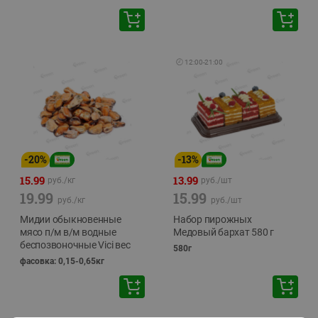
🕘
12:00
-
21:00
-
20
%
-
13
%
15.99
13.99
руб./
кг
руб./
шт
19.99
15.99
руб./
кг
руб./
шт
Мидии обыкновенные
Набор пирожных
мясо п/м в/м водные
Медовый бархат 580 г
беспозвоночные Vici вес
580г
фасовка: 0,15-0,65кг