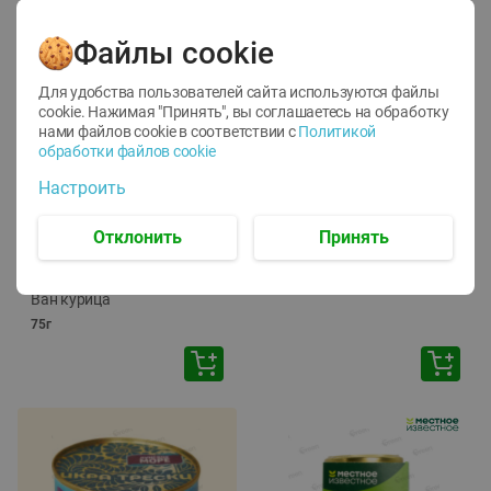
Файлы cookie
Для удобства пользователей сайта используются файлы
cookie. Нажимая "Принять", вы соглашаетесь
на обработку
нами файлов cookie в соответствии с
Политикой
обработки файлов cookie
-
12
%
-
24
%
Настроить
6.59
4.99
1.05
руб./
шт
руб./
шт
1.19
ТОФУ Vegetus ТВЕРДЫЙ
руб./
шт
Отклонить
Принять
230г
Корм влаж. для кош. с
чувств. пищевар. Пурина
Ван курица
75г