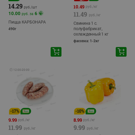
14.29
10.49
руб./
кг
руб./
шт
11.49
10.00
6
руб. за
руб./
кг
Пицца КАРБОНАРА
Свинина 1 с.
полуфабрикат,
490г
охлажденный 1 кг
фасовка: 1-2кг
🕘
12:00
-
20:00
-
17
%
-
10
%
9.99
8.99
руб./
кг
руб./
кг
11.99
9.99
руб./
кг
руб./
кг