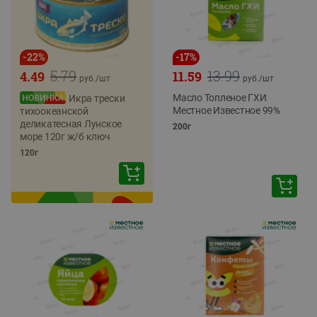
-
22
%
-
17
%
5.79
13.99
4.49
11.59
руб./
шт
руб./
шт
Масло Топленое ГХИ
Икра трески
Местное Известное 99%
тихоокеанской
деликатесная Лунское
200г
море 120г ж/б ключ
120г