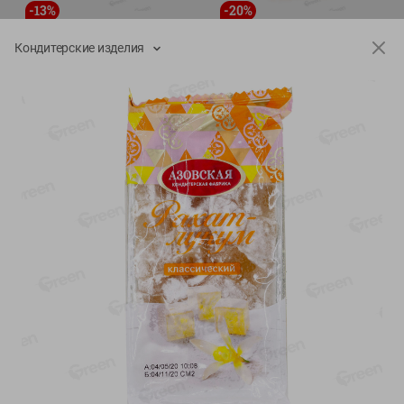
-
13
%
-
20
%
6.89
4.99
5.99
3.99
руб./
шт
руб./
шт
Кондитерские изделия
Яйца перепелиные
Конфеты фруктово-
копченые Молодецкие
ягодные Местное
Местное известное 20 шт
известное яблоко-тыква
упак Солигорска п/ф
Хоба
20шт в уп
60г
Показано 1-14 из 77
Показать 15-28 из 77
Каталог товаров
Специально для вас