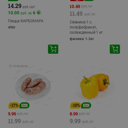
14.29
10.49
руб./
кг
руб./
шт
11.49
10.00
6
руб. за
руб./
кг
Пицца КАРБОНАРА
Свинина 1 с.
полуфабрикат,
490г
охлажденный 1 кг
фасовка: 1-2кг
🕘
12:00
-
20:00
-
17
%
-
10
%
9.99
8.99
руб./
кг
руб./
кг
11.99
9.99
руб./
кг
руб./
кг