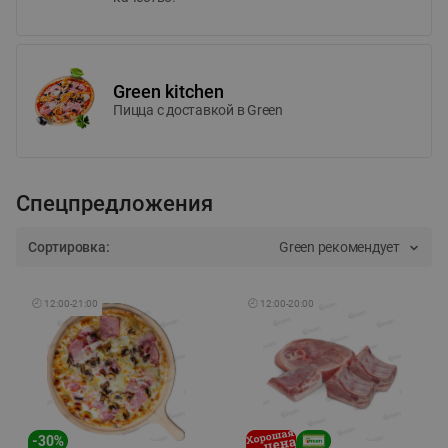
Green kitchen
Пицца c доставкой в Green
Спецпредложения
Сортировка:
Green рекомендует
🕘
12:00
-
21:00
🕘
12:00
-
20:00
-
30
%