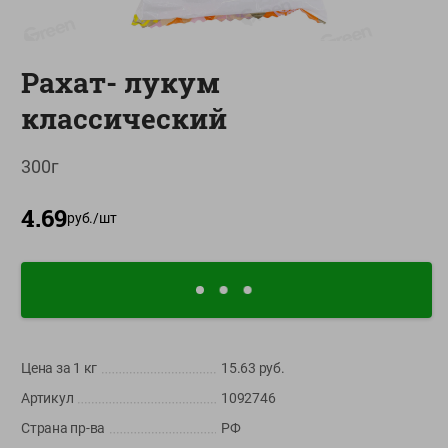
О сервисе
Настройки файлов cookie
Рахат- лукум
Мой Green
классический
Приложение Green c
доставкой и бонусной картой
300г
App
Google
AppGallery
4.69
Store
Play
руб./
шт
+375 44 560-60-61
Время работы Call-центра: Пн.- Пт. с 09.00 до 17.00, СБ, ВС -
выходной
Цена за 1
кг
15.63
руб.
shop@green-market.by
Артикул
1092746
Пишите нам свои вопросы, предложения и комментарии
Страна пр-ва
РФ