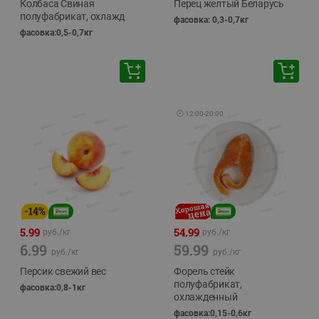
Колбаса Свиная
Перец желтый Беларусь
полуфабрикат, охлажд
фасовка: 0,3-0,7кг
фасовка:0,5-0,7кг
🕘
12:00
-
20:00
-
14
%
5.99
54.99
руб./
кг
руб./
кг
6.99
59.99
руб./
кг
руб./
кг
Персик свежий вес
Форель стейк
полуфабрикат,
фасовка:0,8-1кг
охлажденный
фасовка:0,15-0,6кг