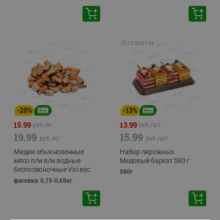
🕘
12:00
-
21:00
-
20
%
-
13
%
15.99
13.99
руб./
кг
руб./
шт
19.99
15.99
руб./
кг
руб./
шт
Мидии обыкновенные
Набор пирожных
мясо п/м в/м водные
Медовый бархат 580 г
беспозвоночные Vici вес
580г
фасовка: 0,15-0,65кг