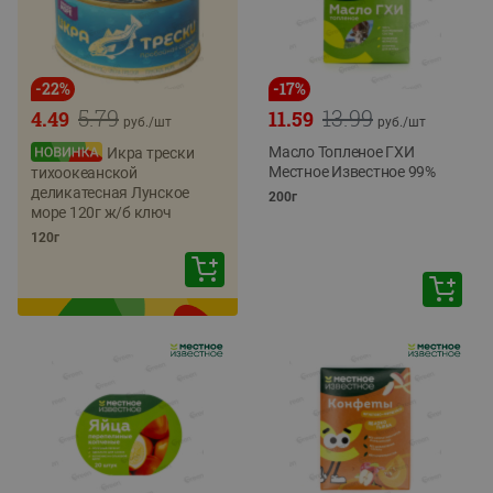
-
22
%
-
17
%
5.79
13.99
4.49
11.59
руб./
шт
руб./
шт
Масло Топленое ГХИ
Икра трески
Местное Известное 99%
тихоокеанской
деликатесная Лунское
200г
море 120г ж/б ключ
120г