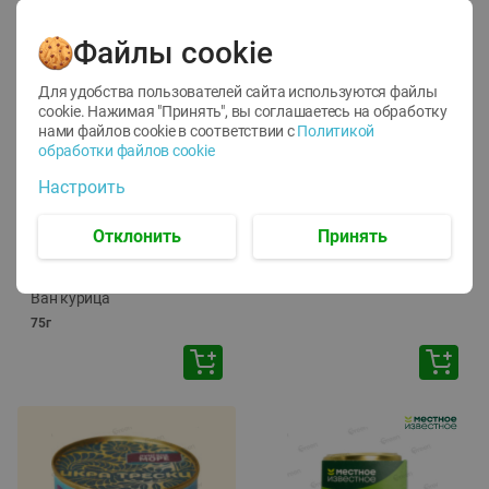
Файлы cookie
Для удобства пользователей сайта используются файлы
cookie. Нажимая "Принять", вы соглашаетесь
на обработку
нами файлов cookie в соответствии с
Политикой
обработки файлов cookie
-
12
%
-
24
%
Настроить
6.59
4.99
1.05
руб./
шт
руб./
шт
1.19
ТОФУ Vegetus ТВЕРДЫЙ
руб./
шт
Отклонить
Принять
230г
Корм влаж. для кош. с
чувств. пищевар. Пурина
Ван курица
75г