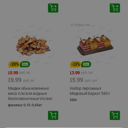
🕘
12:00
-
21:00
-
20
%
-
13
%
15.99
13.99
руб./
кг
руб./
шт
19.99
15.99
руб./
кг
руб./
шт
Мидии обыкновенные
Набор пирожных
мясо п/м в/м водные
Медовый бархат 580 г
беспозвоночные Vici вес
580г
фасовка: 0,15-0,65кг