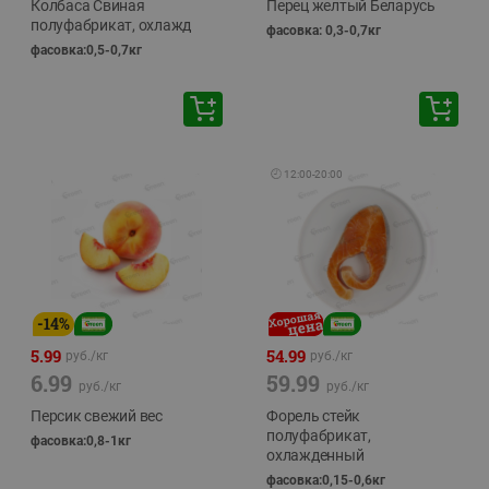
Колбаса Свиная
Перец желтый Беларусь
полуфабрикат, охлажд
фасовка: 0,3-0,7кг
фасовка:0,5-0,7кг
🕘
12:00
-
20:00
-
14
%
5.99
54.99
руб./
кг
руб./
кг
6.99
59.99
руб./
кг
руб./
кг
Персик свежий вес
Форель стейк
полуфабрикат,
фасовка:0,8-1кг
охлажденный
фасовка:0,15-0,6кг