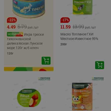
-
22
%
-
17
%
5.79
13.99
4.49
11.59
руб./
шт
руб./
шт
Масло Топленое ГХИ
Икра трески
Местное Известное 99%
тихоокеанской
деликатесная Лунское
200г
море 120г ж/б ключ
120г