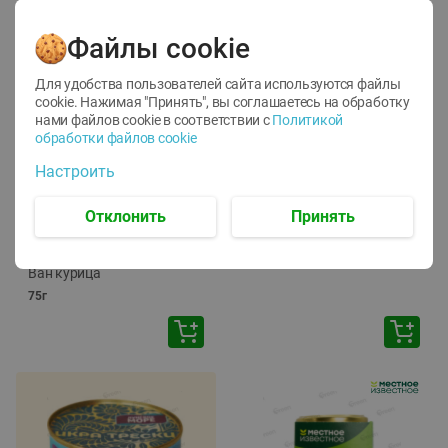
Файлы cookie
Для удобства пользователей сайта используются файлы
cookie. Нажимая "Принять", вы соглашаетесь
на обработку
нами файлов cookie в соответствии с
Политикой
обработки файлов cookie
-
12
%
-
24
%
Настроить
6.59
4.99
1.05
руб./
шт
руб./
шт
1.19
ТОФУ Vegetus ТВЕРДЫЙ
руб./
шт
Отклонить
Принять
230г
Корм влаж. для кош. с
чувств. пищевар. Пурина
Ван курица
75г