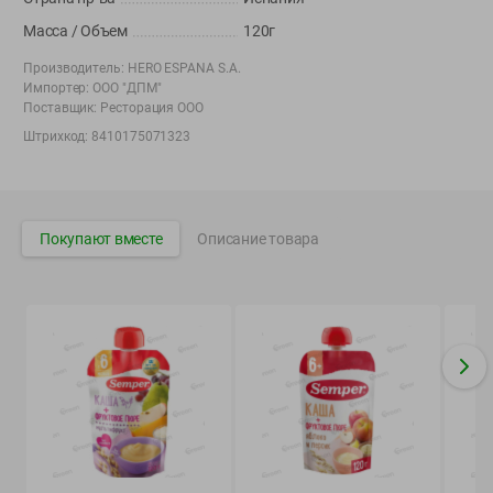
Вакансии
👋
Масса / Объем
120г
Корпоративный сайт Green
Производитель:
HERO ESPANA S.A.
Импортер:
ООО "ДПМ"
Поставщик:
Ресторация ООО
Штрихкод:
8410175071323
©
2026
ООО «ГРИНрозница» - Доставка продуктов питания в
Минске.
Юридическая информация и условия пользовательского
Покупают вместе
Описание товара
соглашения
Номер уполномоченных рассматривать обращения покупателей в
соответствии с законодательством об обращениях граждан и
юридических лиц: Отдел торговли и услуг Администрации
Фрунзенского района г. Минска + 375 17 272 73 84 .
Номер и адрес электронной почты лица, уполномоченного
продавцом рассматривать обращения покупателей о нарушении их
прав, предусмотренных законодательством о защите прав
потребителей: +375 44 560-60-61, shop@green-dostavka.by.
Способы оплаты товара: