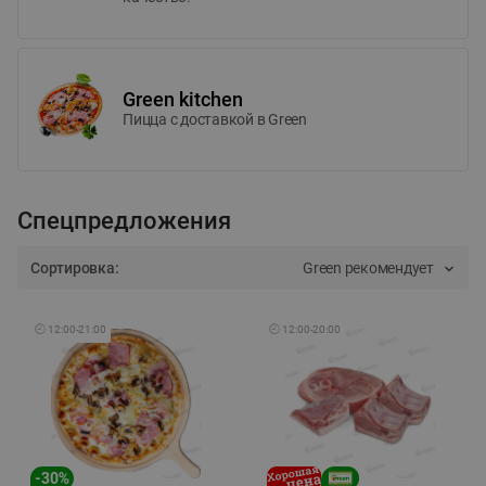
Green kitchen
Пицца c доставкой в Green
Спецпредложения
Сортировка:
Green рекомендует
🕘
12:00
-
21:00
🕘
12:00
-
20:00
-
30
%