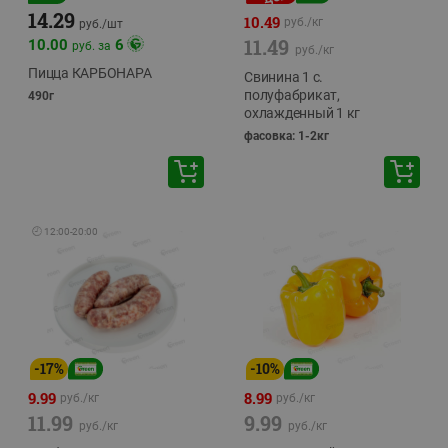
14.29
10.49
руб./
кг
руб./
шт
11.49
10.00
6
руб. за
руб./
кг
Пицца КАРБОНАРА
Свинина 1 с.
полуфабрикат,
490г
охлажденный 1 кг
фасовка: 1-2кг
🕘
12:00
-
20:00
-
17
%
-
10
%
9.99
8.99
руб./
кг
руб./
кг
11.99
9.99
руб./
кг
руб./
кг