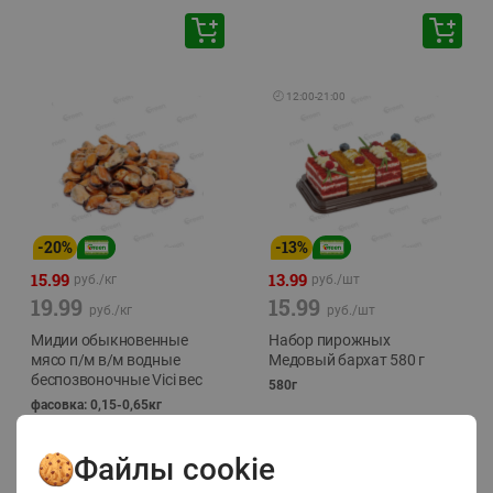
🕘
12:00
-
21:00
-
20
%
-
13
%
15.99
13.99
руб./
кг
руб./
шт
19.99
15.99
руб./
кг
руб./
шт
Мидии обыкновенные
Набор пирожных
мясо п/м в/м водные
Медовый бархат 580 г
беспозвоночные Vici вес
580г
фасовка: 0,15-0,65кг
Файлы cookie