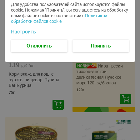
Для удобства пользователей сайта используются файлы
cookie. Нажимая "Принять", вы соглашаетесь
на обработку
нами файлов cookie в соответствии с
Политикой
обработки файлов cookie
Настроить
Отклонить
Принять
-
12
%
-
22
%
5.79
4.49
1.05
руб./
шт
руб./
шт
1.19
руб./
шт
Икра трески
тихоокеанской
Корм влаж. для кош. с
деликатесная Лунское
чувств. пищевар. Пурина
море 120г ж/б ключ
Ван курица
120г
75г