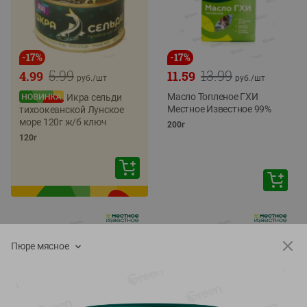
-
17
%
-
17
%
5.99
13.99
4.99
11.59
руб./
шт
руб./
шт
Масло Топленое ГХИ
Икра сельди
Местное Известное 99%
тихоокеанской Лунское
море 120г ж/б ключ
200г
120г
Пюре мясное