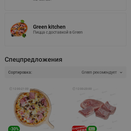
Green kitchen
Пицца c доставкой в Green
Спецпредложения
Сортировка:
Green рекомендует
🕘
12:00
-
21:00
🕘
12:00
-
20:00
-
30
%