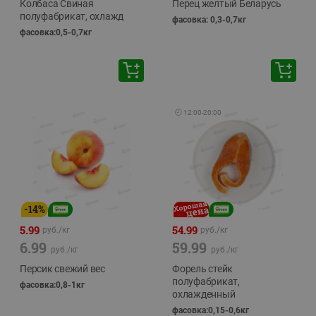
Колбаса Свиная
Перец желтый Беларусь
полуфабрикат, охлажд
фасовка: 0,3-0,7кг
фасовка:0,5-0,7кг
🕘
12:00
-
20:00
-
14
%
5.99
54.99
руб./
кг
руб./
кг
6.99
59.99
руб./
кг
руб./
кг
Персик свежий вес
Форель стейк
полуфабрикат,
фасовка:0,8-1кг
охлажденный
фасовка:0,15-0,6кг