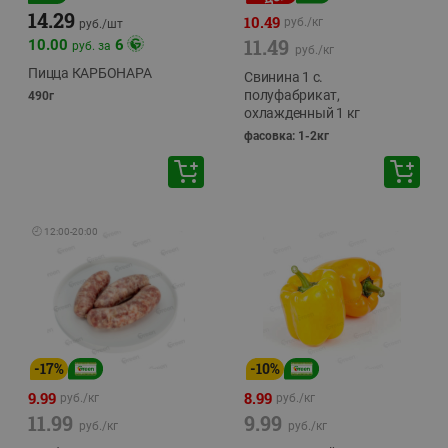
14.29
10.49
руб./
кг
руб./
шт
11.49
10.00
6
руб. за
руб./
кг
Пицца КАРБОНАРА
Свинина 1 с.
полуфабрикат,
490г
охлажденный 1 кг
фасовка: 1-2кг
🕘
12:00
-
20:00
-
17
%
-
10
%
9.99
8.99
руб./
кг
руб./
кг
11.99
9.99
руб./
кг
руб./
кг