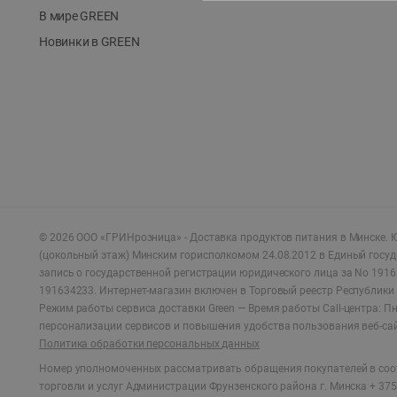
В мире GREEN
Новинки в GREEN
©
2026
ООО «ГРИНрозница» - Доставка продуктов питания в Минске.
Ю
(цокольный этаж) Минским горисполкомом 24.08.2012 в Единый госу
запись о государственной регистрации юридического лица за No 1916
191634233. Интернет-магазин включен в Торговый реестр Республики 
Режим работы сервиса доставки Green —
Время работы Call-центра: Пн.
персонализации сервисов и повышения удобства пользования веб-са
Политика обработки персональных данных
Номер уполномоченных рассматривать обращения покупателей в соот
торговли и услуг Администрации Фрунзенского района г. Минска + 375 