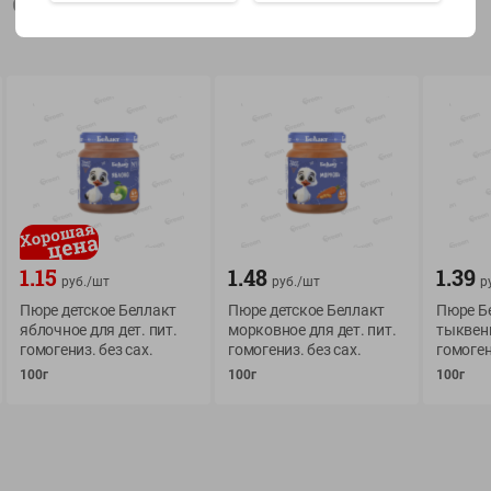
Описание товара
Показать 15-28 из 79
О сервисе
Мой Green
Оплата
История покупок
1.15
1.48
1.39
Условия доставки
Мои товары
руб./
шт
руб./
шт
р
Пюре детское Беллакт
Пюре детское Беллакт
Пюре Б
Возврат товара
Обратная связь
яблочное для дет. пит.
морковное для дет. пит.
тыквенн
Оформление заказа
гомогениз. без сах.
гомогениз. без сах.
гомоген
Приложение Green c
100г
100г
100г
Приемка товара
доставкой и бонусно
Самовывоз
Рекламная игра
App Store
n
Публичный договор
Google Play