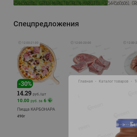
Спецпредложения
🕘
12:00
-
21:00
🕘
12:00
-
20:00
🕘
12:00
-
Главная
Каталог товаров
Т
-
17
%
-
30
%
14.29
10.49
9.99
руб./
кг
руб
руб./
шт
11.49
11.99
10.00
6
руб. за
руб./
кг
Пицца КАРБОНАРА
Свинина 1 с.
Колбас
полуфабрикат,
полуфа
490г
охлажденный 1 кг
охлажд
фасовка: 1-2кг
фасовка: