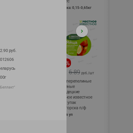
Vici вес
фасовка: 0,15-0,65кг
2.90
руб.
012606
-
17
%
-
13
%
еларусь
13.99
6.89
11.59
5.99
руб./
шт
руб./
шт
00г
Масло Топленое
Яйца перепелиные
ГХИ Местное
копченые
"Беллакт"
Известное 99%
Молодецкие
Местное известное
200г
20 шт упак
Солигорска п/ф
20шт в уп