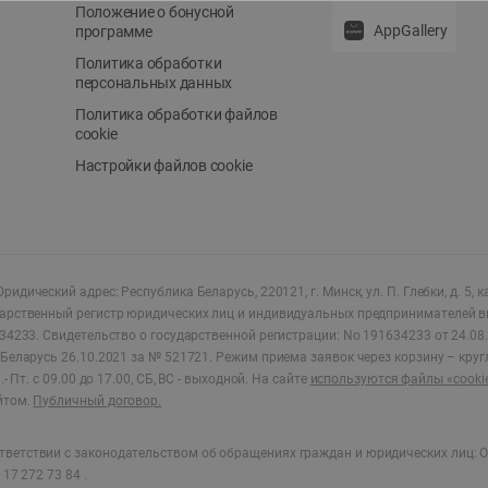
Положение о бонусной
AppGallery
программе
Политика обработки
персональных данных
Политика обработки файлов
cookie
Настройки файлов cookie
ридический адрес: Республика Беларусь, 220121, г. Минск, ул. П. Глебки, д. 5, к
дарственный регистр юридических лиц и индивидуальных предпринимателей в
34233.
Свидетельство о государственной регистрации: No 191634233 от 24.08.
Беларусь 26.10.2021 за № 521721. Режим приема заявок через корзину – круг
- Пт. с 09.00 до 17.00, СБ, ВС - выходной
.
На сайте
используются файлы «cooki
йтом.
Публичный договор.
ветствии с законодательством об обращениях граждан и юридических лиц: О
17 272 73 84 .