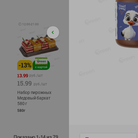
🕘
12:00
-
21:00
-
13
%
-
12
%
-
24
%
4.99
13.99
1.05
руб./
шт
руб./
шт
15.99
1.19
ТОФУ V
руб./
шт
руб./
шт
ТВЕРД
Набор пирожных
Корм влаж. для
230г
Медовый бархат
кош. с чувств.
580 г
пищевар. Пурина
Ван курица
580г
75г
Показано 1-14 из 79