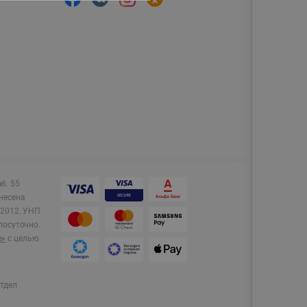
аб. 55
несена
2012.
УНП
лосуточно.
e»
с целью
тдел